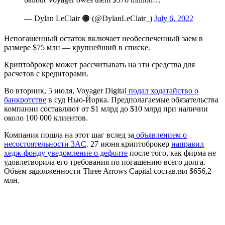
— Dylan LeClair 🟠 (@DylanLeClair_)
July 6, 2022
Непогашенный остаток включает необеспеченный заем в
размере $75 млн — крупнейший в списке.
Криптоброкер может рассчитывать на эти средства для
расчетов с кредиторами.
Во вторник, 5 июля, Voyager Digital
подал ходатайство о
банкротстве
в суд Нью-Йорка. Предполагаемые обязательства
компании составляют от $1 млрд до $10 млрд при наличии
около 100 000 клиентов.
Компания пошла на этот шаг вслед за
объявлением о
несостоятельности 3AC
. 27 июня криптоброкер
направил
хедж-фонду уведомление о дефолте
после того, как фирма не
удовлетворила его требования по погашению всего долга.
Объем задолженности Three Arrows Capital составлял $656,2
млн.