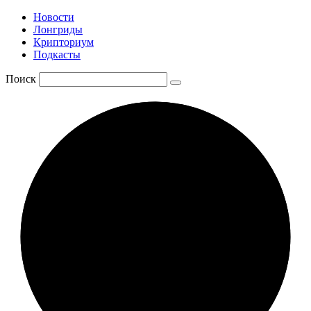
Новости
Лонгриды
Крипториум
Подкасты
Поиск