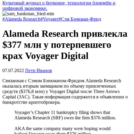
Культовый журнал о биткоине, технологии блокчейн и
цифровой экономике.
#Alameda Research
#Voyager
#Сэм Бэнкман-Фрид
Alameda Research привлекла
$377 млн у потерпевшего
крах Voyager Digital
07.07.2022
Петр Иванов
Cвязанная с Сэмом Бэнкманом-Фридом Alameda Research
оказалась вторым заемщиком по объему привлеченных
средств ($376,8 млн) у Voyager Digital после Three Arrows
Capital (3AC). Такая информация содержится в объявлении о
банкротстве криптоброкера.
Voyager’s Chapter 11 bankruptcy filing shows that
Alameda Research (SBF) owes the firm $376 million.
AKA the same company many were hoping would
bailout Voyager owes them $376 million…