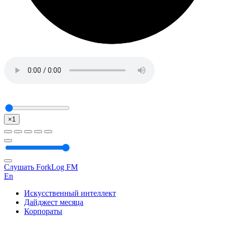
×1
Слушать ForkLog FM
En
Искусственный интеллект
Дайджест месяца
Корпораты