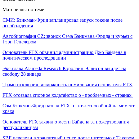
Материалы по теме
СМИ: Бэнкман-Фрид запланировал запуск токена после
освобождения
Автобиография CZ: звонок Сэма Бэнкмана-Фрида и курьез с
Гэри Генслером
Основатель FTX обвинил администрацию Джо Байдена в
политическом преследовании
Экс-глава Alameda Research Кэролайн Эллисон выйдет на
свободу 28 января
Трамп исключил возможность помилования основателя FTX
FTX отозвала спорное ходатайство о «проблемных» странах
Сэм Бэнкман-Фрид назвал FTX платежеспособной на момент
краха
Основатель FTX заявил о мести Байдена за пожертвования
республиканцам
SBF перевели в транзитный центр после интервью с Такером