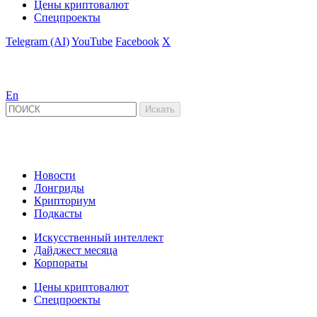
Цены криптовалют
Спецпроекты
Telegram (AI)
YouTube
Facebook
X
En
Новости
Лонгриды
Крипториум
Подкасты
Искусственный интеллект
Дайджест месяца
Корпораты
Цены криптовалют
Спецпроекты