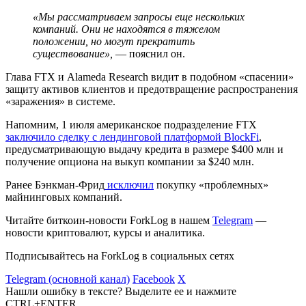
«Мы рассматриваем запросы еще нескольких
компаний. Они не находятся в тяжелом
положении, но могут прекратить
существование»,
— пояснил он.
Глава FTX и Alameda Research видит в подобном «спасении»
защиту активов клиентов и предотвращение распространения
«заражения» в системе.
Напомним, 1 июля американское подразделение FTX
заключило сделку с лендинговой платформой BlockFi
,
предусматривающую выдачу кредита в размере $400 млн и
получение опциона на выкуп компании за $240 млн.
Ранее Бэнкман-Фрид
исключил
покупку «проблемных»
майнинговых компаний.
Читайте биткоин-новости ForkLog в нашем
Telegram
—
новости криптовалют, курсы и аналитика.
Подписывайтесь на ForkLog в социальных сетях
Telegram (основной канал)
Facebook
X
Нашли ошибку в тексте? Выделите ее и нажмите
CTRL+ENTER