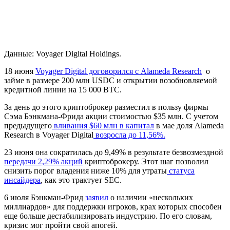
Данные: Voyager Digital Holdings.
18 июня
Voyager Digital договорился с Alameda Research
о
займе в размере 200 млн USDC и открытии возобновляемой
кредитной линии на 15 000 BTC.
За день до этого криптоброкер разместил в пользу фирмы
Сэма Бэнкмана-Фрида акции стоимостью $35 млн. С учетом
предыдущего
вливания $60 млн в капитал
в мае доля Alameda
Research в Voyager Digital
возросла до 11,56%.
23 июня она сократилась до 9,49% в результате безвозмездной
передачи 2,29% акций
криптоброкеру. Этот шаг позволил
снизить порог владения ниже 10% для утраты
статуса
инсайдера
, как это трактует
SEC
.
6 июля Бэнкман-Фрид
заявил
о наличии «нескольких
миллиардов» для поддержки игроков, крах которых способен
еще больше дестабилизировать индустрию. По его словам,
кризис мог пройти свой апогей.