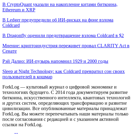
В CryptoQuant указали на накопление китами биткоина,
Ethereum и XRP
В Ledger предупредили об ИИ-рисках на фоне взлома
Coldcard
В Dragonfly оценили предотвращение взлома Coldcard в $2
Мнение: криптоиндустрия переживет провал CLARITY Act в
Сенате
Рэй Далио: ИИ-пузырь напомнил 1929 и 2000 годы
Sleep at Night Technology: как Coldcard превратил сон своих
пользователей в кошмар
ForkLog — культовый журнал о цифровой экономике и
технологиях будущего. С 2014 года документируем развитие
биткоина, искусственного интеллекта, квантовых технологий
и других систем, определяющих трансформацию и развитие
цивилизации.
Все опубликованные материалы принадлежат
ForkLog. Вы можете перепечатывать наши материалы только
после согласования с редакцией и с указанием активной
ссылки на ForkLog.