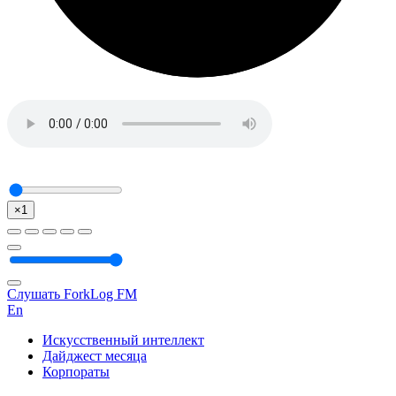
×1
Слушать ForkLog FM
En
Искусственный интеллект
Дайджест месяца
Корпораты