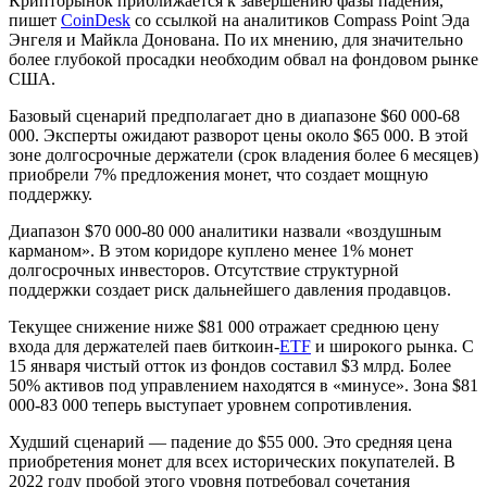
Крипторынок приближается к завершению фазы падения,
пишет
CoinDesk
со ссылкой на аналитиков Compass Point Эда
Энгеля и Майкла Донована. По их мнению, для значительно
более глубокой просадки необходим обвал на фондовом рынке
США.
Базовый сценарий предполагает дно в диапазоне $60 000-68
000. Эксперты ожидают разворот цены около $65 000. В этой
зоне долгосрочные держатели (срок владения более 6 месяцев)
приобрели 7% предложения монет, что создает мощную
поддержку.
Диапазон $70 000-80 000 аналитики назвали «воздушным
карманом». В этом коридоре куплено менее 1% монет
долгосрочных инвесторов. Отсутствие структурной
поддержки создает риск дальнейшего давления продавцов.
Текущее снижение ниже $81 000 отражает среднюю цену
входа для держателей паев биткоин-
ETF
и широкого рынка. С
15 января чистый отток из фондов составил $3 млрд. Более
50% активов под управлением находятся в «минусе». Зона $81
000-83 000 теперь выступает уровнем сопротивления.
Худший сценарий — падение до $55 000. Это средняя цена
приобретения монет для всех исторических покупателей. В
2022 году пробой этого уровня потребовал сочетания