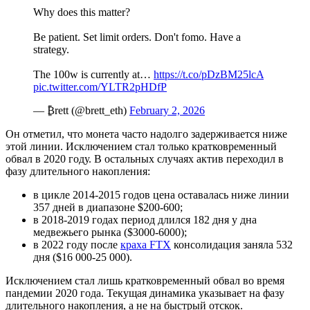
Why does this matter?
Be patient. Set limit orders. Don't fomo. Have a
strategy.
The 100w is currently at…
https://t.co/pDzBM25lcA
pic.twitter.com/YLTR2pHDfP
— ₿rett (@brett_eth)
February 2, 2026
Он отметил, что монета часто надолго задерживается ниже
этой линии. Исключением стал только кратковременный
обвал в 2020 году. В остальных случаях актив переходил в
фазу длительного накопления:
в цикле 2014-2015 годов цена оставалась ниже линии
357 дней в диапазоне $200-600;
в 2018-2019 годах период длился 182 дня у дна
медвежьего рынка ($3000-6000);
в 2022 году после
краха FTX
консолидация заняла 532
дня ($16 000-25 000).
Исключением стал лишь кратковременный обвал во время
пандемии 2020 года. Текущая динамика указывает на фазу
длительного накопления, а не на быстрый отскок.