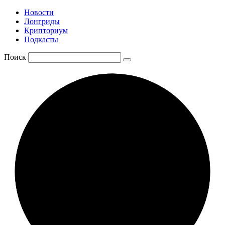
Новости
Лонгриды
Крипториум
Подкасты
Поиск