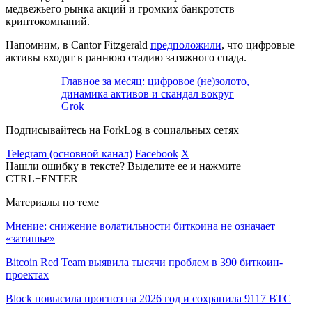
медвежьего рынка акций и громких банкротств
криптокомпаний.
Напомним, в Cantor Fitzgerald
предположили
, что цифровые
активы входят в раннюю стадию затяжного спада.
Главное за месяц: цифровое (не)золото,
динамика активов и скандал вокруг
Grok
Подписывайтесь на ForkLog в социальных сетях
Telegram (основной канал)
Facebook
X
Нашли ошибку в тексте? Выделите ее и нажмите
CTRL+ENTER
Материалы по теме
Мнение: снижение волатильности биткоина не означает
«затишье»
Bitcoin Red Team выявила тысячи проблем в 390 биткоин-
проектах
Block повысила прогноз на 2026 год и сохранила 9117 BTC