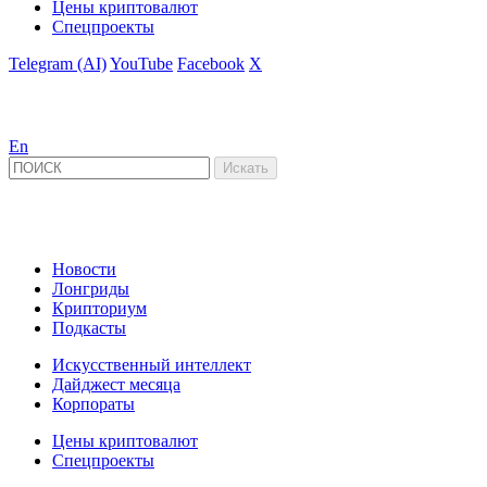
Цены криптовалют
Спецпроекты
Telegram (AI)
YouTube
Facebook
X
En
Новости
Лонгриды
Крипториум
Подкасты
Искусственный интеллект
Дайджест месяца
Корпораты
Цены криптовалют
Спецпроекты