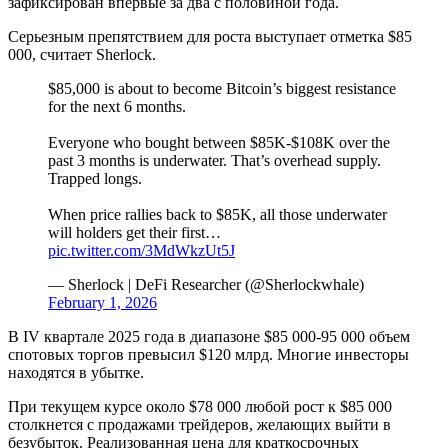
зафиксирован впервые за два с половиной года.
Серьезным препятствием для роста выступает отметка $85
000, считает Sherlock.
$85,000 is about to become Bitcoin’s biggest resistance
for the next 6 months.
Everyone who bought between $85K-$108K over the
past 3 months is underwater. That’s overhead supply.
Trapped longs.
When price rallies back to $85K, all those underwater
will holders get their first…
pic.twitter.com/3MdWkzUt5J
— Sherlock | DeFi Researcher (@Sherlockwhale)
February 1, 2026
В IV квартале 2025 года в диапазоне $85 000-95 000 объем
спотовых торгов превысил $120 млрд. Многие инвесторы
находятся в убытке.
При текущем курсе около $78 000 любой рост к $85 000
столкнется с продажами трейдеров, желающих выйти в
безубыток. Реализованная цена для краткосрочных