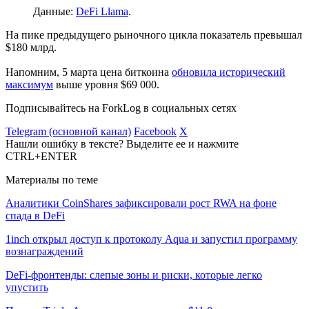
Данные:
DeFi Llama
.
На пике предыдущего рыночного цикла показатель превышал
$180 млрд.
Напомним, 5 марта цена биткоина
обновила исторический
максимум
выше уровня $69 000.
Подписывайтесь на ForkLog в социальных сетях
Telegram (основной канал)
Facebook
X
Нашли ошибку в тексте? Выделите ее и нажмите
CTRL+ENTER
Материалы по теме
Аналитики CoinShares зафиксировали рост RWA на фоне
спада в DeFi
1inch открыл доступ к протоколу Aqua и запустил программу
вознаграждений
DeFi-фронтенды: слепые зоны и риски, которые легко
упустить