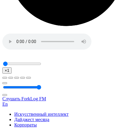
×1
Слушать ForkLog FM
En
Искусственный интеллект
Дайджест месяца
Корпораты