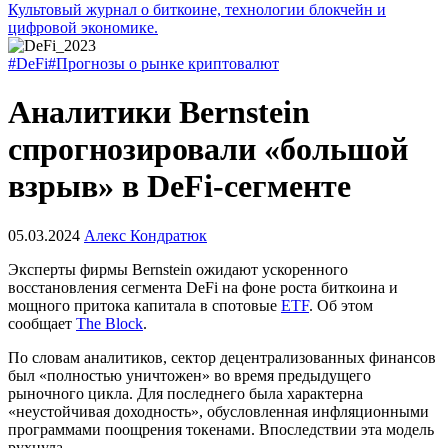
Культовый журнал о биткоине, технологии блокчейн и
цифровой экономике.
#DeFi
#Прогнозы о рынке криптовалют
Аналитики Bernstein
спрогнозировали «большой
взрыв» в DeFi-сегменте
05.03.2024
Алекс Кондратюк
Эксперты фирмы Bernstein ожидают ускоренного
восстановления сегмента DeFi на фоне роста биткоина и
мощного притока капитала в спотовые
ETF
. Об этом
сообщает
The Block
.
По словам аналитиков, сектор децентрализованных финансов
был «полностью уничтожен» во время предыдущего
рыночного цикла. Для последнего была характерна
«неустойчивая доходность», обусловленная инфляционными
программами поощрения токенами. Впоследствии эта модель
рухнула.