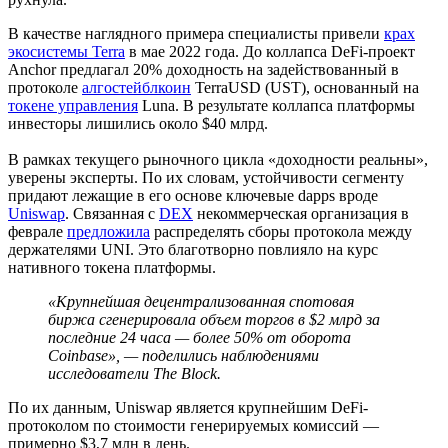
В качестве наглядного примера специалисты привели
крах
экосистемы Terra
в мае 2022 года. До коллапса DeFi-проект
Anchor предлагал 20% доходность на задействованный в
протоколе
алгостейблкоин
TerraUSD (UST), основанный на
токене управления
Luna. В результате коллапса платформы
инвесторы лишились около $40 млрд.
В рамках текущего рыночного цикла «доходности реальны»,
уверены эксперты. По их словам, устойчивости сегменту
придают лежащие в его основе ключевые
dapps
вроде
Uniswap
. Связанная с
DEX
некоммерческая организация в
феврале
предложила
распределять сборы протокола между
держателями UNI. Это благотворно повлияло на курс
нативного токена платформы.
«Крупнейшая децентрализованная спотовая
биржа сгенерировала объем торгов в $2 млрд за
последние 24 часа — более 50% от оборота
Coinbase», — поделились наблюдениями
исследователи The Block.
По их данным, Uniswap является крупнейшим DeFi-
протоколом по стоимости генерируемых комиссий —
примерно $3,7 млн в день.