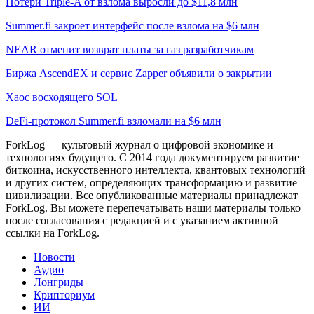
Потери Triple-A от взлома выросли до $11,8 млн
Summer.fi закроет интерфейс после взлома на $6 млн
NEAR отменит возврат платы за газ разработчикам
Биржа AscendEX и сервис Zapper объявили о закрытии
Хаос восходящего SOL
DeFi-протокол Summer.fi взломали на $6 млн
ForkLog — культовый журнал о цифровой экономике и
технологиях будущего. С 2014 года документируем развитие
биткоина, искусственного интеллекта, квантовых технологий
и других систем, определяющих трансформацию и развитие
цивилизации.
Все опубликованные материалы принадлежат
ForkLog. Вы можете перепечатывать наши материалы только
после согласования с редакцией и с указанием активной
ссылки на ForkLog.
Новости
Аудио
Лонгриды
Крипториум
ИИ