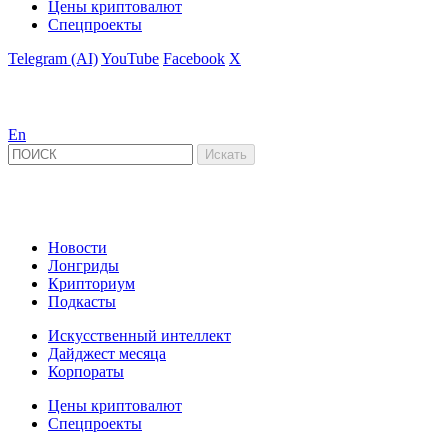
Цены криптовалют
Спецпроекты
Telegram (AI)
YouTube
Facebook
X
En
Новости
Лонгриды
Крипториум
Подкасты
Искусственный интеллект
Дайджест месяца
Корпораты
Цены криптовалют
Спецпроекты