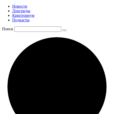
Новости
Лонгриды
Крипториум
Подкасты
Поиск