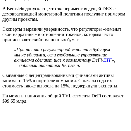
В Bernstein допускают, что эксперимент ведущей DEX с
демократизацией монетарной политики послужит примером
другим проектам.
Эксперты выразили уверенность, что регуляторы «изменят
свои нарративы» в отношении токенов, которым часто
приписывают свойства ценных бумаг.
«При наличии регуляторной ясности в будущем
мы не удивимся, если глобальные управляющие
активами сделают шаг к возможному DeFi-
ETF
»,
— добавили аналитики Bernstein.
Связанные с децентрализованными финансами активы
занимают 15% в портфеле компании. С начала года их
стоимость также выросла на 15%, подчеркнули эксперты.
На момент написания общий
TVL
сегмента DeFi составляет
$99,65 млрд.