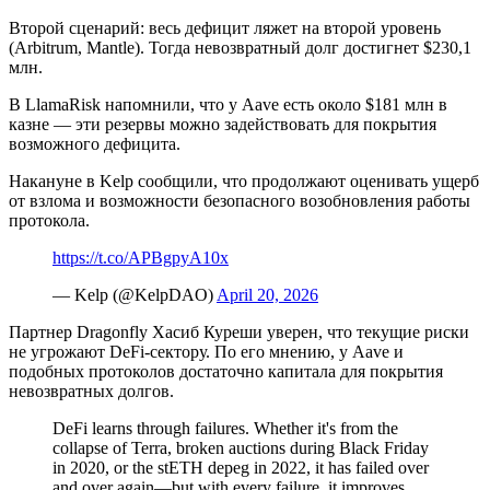
Второй сценарий: весь дефицит ляжет на второй уровень
(Arbitrum, Mantle). Тогда невозвратный долг достигнет $230,1
млн.
В LlamaRisk напомнили, что у Aave есть около $181 млн в
казне — эти резервы можно задействовать для покрытия
возможного дефицита.
Накануне в Kelp сообщили, что продолжают оценивать ущерб
от взлома и возможности безопасного возобновления работы
протокола.
https://t.co/APBgpyA10x
— Kelp (@KelpDAO)
April 20, 2026
Партнер Dragonfly Хасиб Куреши уверен, что текущие риски
не угрожают DeFi-сектору. По его мнению, у Aave и
подобных протоколов достаточно капитала для покрытия
невозвратных долгов.
DeFi learns through failures. Whether it's from the
collapse of Terra, broken auctions during Black Friday
in 2020, or the stETH depeg in 2022, it has failed over
and over again—but with every failure, it improves.