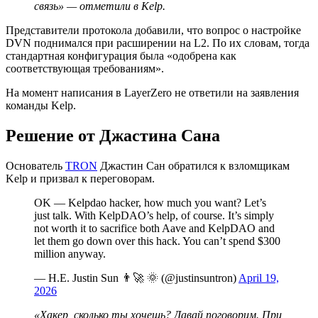
связь» — отметили в Kelp.
Представители протокола добавили, что вопрос о настройке
DVN поднимался при расширении на L2. По их словам, тогда
стандартная конфигурация была «одобрена как
соответствующая требованиям».
На момент написания в LayerZero не ответили на заявления
команды Kelp.
Решение от Джастина Сана
Основатель
TRON
Джастин Сан обратился к взломщикам
Kelp и призвал к переговорам.
OK — Kelpdao hacker, how much you want? Let’s
just talk. With KelpDAO’s help, of course. It’s simply
not worth it to sacrifice both Aave and KelpDAO and
let them go down over this hack. You can’t spend $300
million anyway.
— H.E. Justin Sun 👨‍🚀 🌞 (@justinsuntron)
April 19,
2026
«Хакер, сколько ты хочешь? Давай поговорим. При