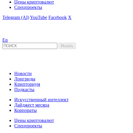
Цены криптовалют
Спецпроекты
Telegram (AI)
YouTube
Facebook
X
En
Новости
Лонгриды
Крипториум
Подкасты
Искусственный интеллект
Дайджест месяца
Корпораты
Цены криптовалют
Спецпроекты