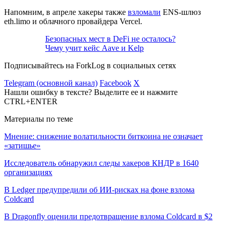
Напомним, в апреле хакеры также
взломали
ENS-шлюз
eth.limo и облачного провайдера Vercel.
Безопасных мест в DeFi не осталось?
Чему учит кейс Aave и Kelp
Подписывайтесь на ForkLog в социальных сетях
Telegram (основной канал)
Facebook
X
Нашли ошибку в тексте? Выделите ее и нажмите
CTRL+ENTER
Материалы по теме
Мнение: снижение волатильности биткоина не означает
«затишье»
Исследователь обнаружил следы хакеров КНДР в 1640
организациях
В Ledger предупредили об ИИ-рисках на фоне взлома
Coldcard
В Dragonfly оценили предотвращение взлома Coldcard в $2