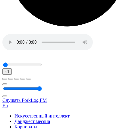
×1
Слушать ForkLog FM
En
Искусственный интеллект
Дайджест месяца
Корпораты