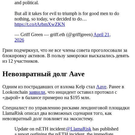
and political.
But all it takes for evil to triumph is for good men to do
nothing, so today, we decided to do…
https://t.co/tArbmXwZKN
— Griff Green — griff.eth (@griffgreen)
April 21,
2026
Грин подчеркнул, что не все члены совета проголосовали за
блокировку активов. В пользу заморозки высказались девять
из 12 участников.
Невозвратный долг Aave
Одним из пострадавших от взлома Kelp стал
Aave
. Ранее в
Lookonchain
заявили
, что инцидент оставил протокол с
«дырой» в балансе примерно на $195 млн.
Специалист по управлению рисками лендинговой площадки
LlamaRisk описал два возможных сценария того, как
невозвратный долг повлияет на экосистему.
Update on rsETH incident:
@LlamaRisk
has published
a report outlining the rsETH incident, the immediate