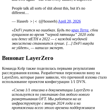
People talk all sorts of shit about this, but it's no
different…
— Haseeb ＞|＜ (@hosseeb)
April 20, 2026
«DeFi учится на ошибках. Будь то
крах Terra
, сбои
аукционов во время ”черной пятницы” 2020 года
или депег stETH в 2022 — с каждой неудачей
экосистема становится лучше. […] DeFi никуда
не уйдет», — написал эксперт.
Виноват LayerZero
Команда Kelp также поделилась первыми результатами
расследования взлома. Разработчики переложили вину на
LayerZero, которые ранее заявили, что причиной взлома стало
использование проектом конфигурации 1/1
DVN
.
«Схема 1/1 описана в документации LayerZero и
используется по умолчанию для любого нового
развертывания
OFT
. Мы работаем на их
инфраструктуре с января 2024 года и на
протяжении всего этого времени поддерживаем