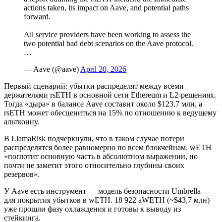
actions taken, its impact on Aave, and potential paths
forward.
All service providers have been working to assess the
two potential bad debt scenarios on the Aave protocol.
…
— Aave (@aave)
April 20, 2026
Первый сценарий: убытки распределят между всеми
держателями rsETH в основной сети Ethereum и L2-решениях.
Тогда «дыра» в балансе Aave составит около $123,7 млн, а
rsETH может обесцениться на 15% по отношению к ведущему
альткоину.
В LlamaRisk подчеркнули, что в таком случае потери
распределятся более равномерно по всем блокчейнам. wETH
«поглотит основную часть в абсолютном выражении, но
почти не заметит этого относительно глубины своих
резервов».
У Aave есть инструмент — модель безопасности Umbrella —
для покрытия убытков в wETH. 18 922 aWETH (~$43,7 млн)
уже прошли фазу охлаждения и готовы к выводу из
стейкинга.