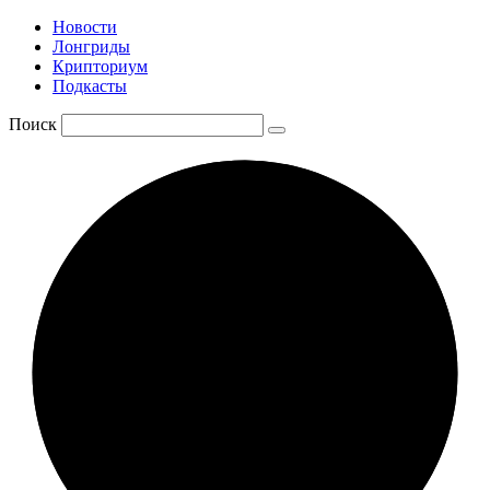
Новости
Лонгриды
Крипториум
Подкасты
Поиск