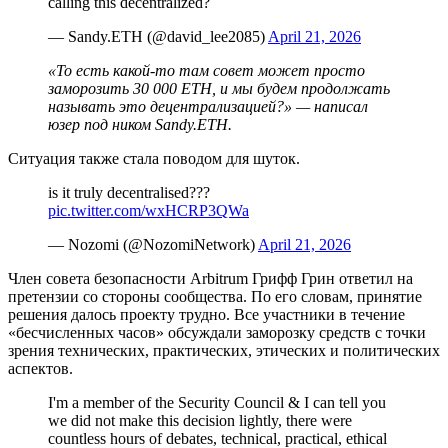
calling this decentralized?
— Sandy.ETH (@david_lee2085)
April 21, 2026
«То есть какой-то там совет может просто
заморозить 30 000 ETH, и мы будем продолжать
называть это децентрализацией?» — написал
юзер под ником Sandy.ETH.
Ситуация также стала поводом для шуток.
is it truly decentralised???
pic.twitter.com/wxHCRP3QWa
— Nozomi (@NozomiNetwork)
April 21, 2026
Член совета безопасности Arbitrum Грифф Грин ответил на
претензии со стороны сообщества. По его словам, принятие
решения далось проекту трудно. Все участники в течение
«бесчисленных часов» обсуждали заморозку средств с точки
зрения технических, практических, этических и политических
аспектов.
I'm a member of the Security Council & I can tell you
we did not make this decision lightly, there were
countless hours of debates, technical, practical, ethical