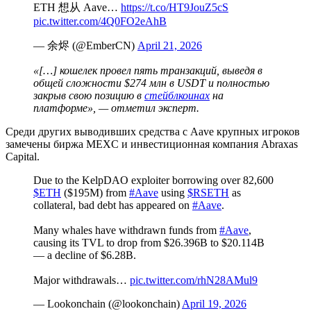
ETH 想从 Aave…
https://t.co/HT9JouZ5cS
pic.twitter.com/4Q0FO2eAhB
— 余烬 (@EmberCN)
April 21, 2026
«[…] кошелек провел пять транзакций, выведя в
общей сложности $274 млн в USDT и полностью
закрыв свою позицию в
стейблкоинах
на
платформе», — отметил эксперт.
Среди других выводивших средства с Aave крупных игроков
замечены биржа MEXC и инвестиционная компания Abraxas
Capital.
Due to the KelpDAO exploiter borrowing over 82,600
$ETH
($195M) from
#Aave
using
$RSETH
as
collateral, bad debt has appeared on
#Aave
.
Many whales have withdrawn funds from
#Aave
,
causing its TVL to drop from $26.396B to $20.114B
— a decline of $6.28B.
Major withdrawals…
pic.twitter.com/rhN28AMul9
— Lookonchain (@lookonchain)
April 19, 2026