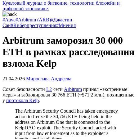
Культовый журнал о биткоине, технологии блокчейн и
цифровой экономике.
#Aave
#Arbitrum (ARB)
#Джастин
Сан
#Киберпреступления
#Мнения
Arbitrum заморозил 30 000
ETH в рамках расследования
взлома Kelp
21.04.2026
Мирослава Андреева
Совет безопасности
L2
-сети
Arbitrum
принял «экстренные
меры» и заблокировал 30 766 ETH (~$71,2 млн), похищенные
у
протокола Kelp
.
The Arbitrum Security Council has taken emergency
action to freeze the 30,766 ETH being held in the
address on Arbitrum One that is connected to the
KelpDAO exploit. The Security Council acted with
input from law enforcement as to the exploiter’s
identity, and, at all times,…