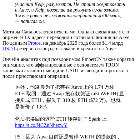
участии Kelp, разумеется. Не стоит жертвовать
и Aave, и Kelp, позволив им рухнуть из-за взлома.
Ты все равно не сможешь потратить $300 млн»,
— написал он.
Мотивы Сана остаются неясными. Однако связанные с его
биржей HTX адреса переводили сотни миллионов на Aave.
По данным
Protos
, на декабрь 2025 года более $1,4 млрд
USDT
-резервов площадки лежали в кредите на Aave.
Ончейн-аналитик под псевдонимом EmberCN также обратил
внимание, что аффилированные с основателем TRON
кошельки активно выводили USDT из лендинг-протокола
после приостановки операций.
另外，他凌晨为了把存在 Aave 上的 1.74 万枚
ETH 取回，通过 Swap 把存款凭证 (aEthWETH) 直
接卖成 ETH，损失了 310 枚 ETH ($72 万)。也就
是折价了 1.8%。
然后把换回的这些 ETH 转存到了 Spark 上。
https://t.co/NCZnNhezwY
PS：因为 Aave 目前还是暂停 WETH 的提款的，