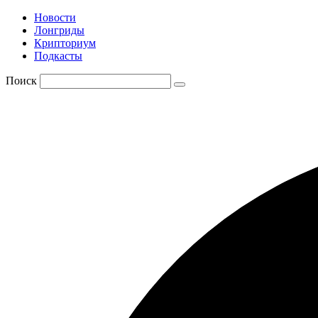
Новости
Лонгриды
Крипториум
Подкасты
Поиск