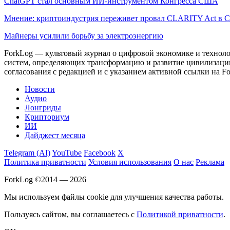
ChatGPT стал основным ИИ-инструментом Конгресса США
Мнение: криптоиндустрия переживет провал CLARITY Act в С
Майнеры усилили борьбу за электроэнергию
ForkLog — культовый журнал о цифровой экономике и технолог
систем, определяющих трансформацию и развитие цивилизаци
согласования с редакцией и с указанием активной ссылки на Fo
Новости
Аудио
Лонгриды
Крипториум
ИИ
Дайджест месяца
Telegram (AI)
YouTube
Facebook
X
Политика приватности
Условия использования
О нас
Реклама
ForkLog ©2014 — 2026
Мы используем файлы cookie для улучшения качества работы.
Пользуясь сайтом, вы соглашаетесь с
Политикой приватности
.