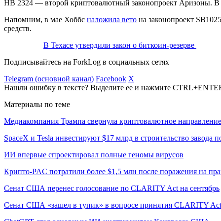
HB 2324 — второй криптовалютный законопроект Аризоны. В
Напомним, в мае Хоббс
наложила вето
на законопроект SB1025
средств.
В Техасе утвердили закон о биткоин-резерве
Подписывайтесь на ForkLog в социальных сетях
Telegram (основной канал)
Facebook
X
Нашли ошибку в тексте? Выделите ее и нажмите CTRL+ENTE
Материалы по теме
Медиакомпания Трампа свернула криптовалютное направлени
SpaceX и Tesla инвестируют $17 млрд в строительство завода 
ИИ впервые спроектировал полные геномы вирусов
Крипто-PAC потратили более $1,5 млн после поражения на пр
Сенат США перенес голосование по CLARITY Act на сентябрь
Сенат США «зашел в тупик» в вопросе принятия CLARITY Ac