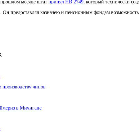
 прошлом месяце штат
принял HB 2749
, который технически соз
. Он предоставлял казначею и пенсионным фондам возможность
R
е
по производству чипов
аймериз в Мичигане
t