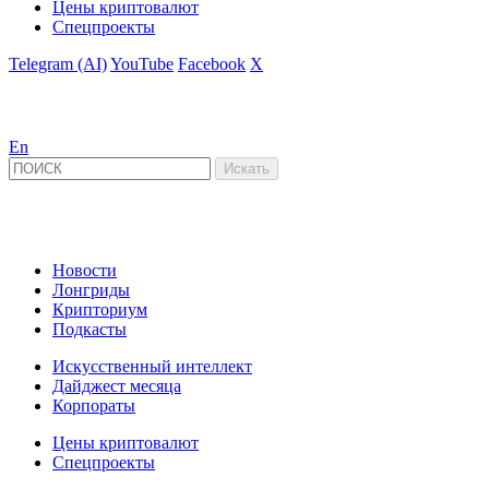
Цены криптовалют
Спецпроекты
Telegram (AI)
YouTube
Facebook
X
En
Новости
Лонгриды
Крипториум
Подкасты
Искусственный интеллект
Дайджест месяца
Корпораты
Цены криптовалют
Спецпроекты