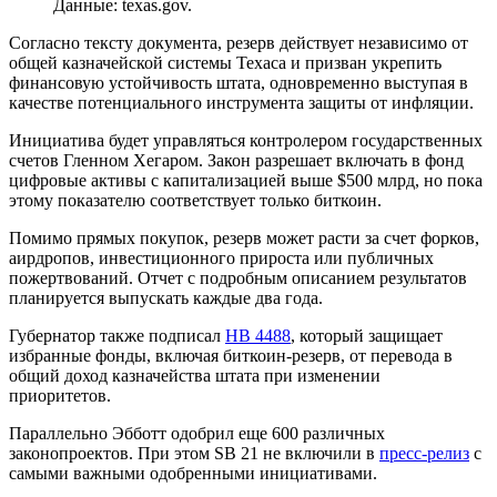
Данные: texas.gov.
Согласно тексту документа, резерв действует независимо от
общей казначейской системы Техаса и призван укрепить
финансовую устойчивость штата, одновременно выступая в
качестве потенциального инструмента защиты от инфляции.
Инициатива будет управляться контролером государственных
счетов Гленном Хегаром. Закон разрешает включать в фонд
цифровые активы с капитализацией выше $500 млрд, но пока
этому показателю соответствует только биткоин.
Помимо прямых покупок, резерв может расти за счет форков,
аирдропов, инвестиционного прироста или публичных
пожертвований. Отчет с подробным описанием результатов
планируется выпускать каждые два года.
Губернатор также подписал
HB 4488
, который защищает
избранные фонды, включая биткоин-резерв, от перевода в
общий доход казначейства штата при изменении
приоритетов.
Параллельно Эбботт одобрил еще 600 различных
законопроектов. При этом SB 21 не включили в
пресс-релиз
с
самыми важными одобренными инициативами.