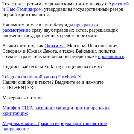
Техас стал третьим американским штатом наряду с
Аризоной
и
Нью-Гэмпширом
, утвердившим государственный резерв
первой криптовалюты.
Напомним, в мае власти Флориды
прекратили
рассмотрение
сразу двух правовых актов, разрешающих
вложения государственных средств в биткоин.
В таких штатах, как
Оклахома
, Монтана, Пенсильвания,
Северная и Южная Дакота, а также Вайоминг, попытки
создать стратегический биткоин-резерв также
провалились
.
Подписывайтесь на ForkLog в социальных сетях
Telegram (основной канал)
Facebook
X
Нашли ошибку в тексте? Выделите ее и нажмите
CTRL+ENTER
Материалы по теме
Минфин США расширил санкции против иранских
криптобирж
Медиакомпания Трампа свернула криптовалютное
направление