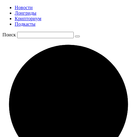
Новости
Лонгриды
Крипториум
Подкасты
Поиск