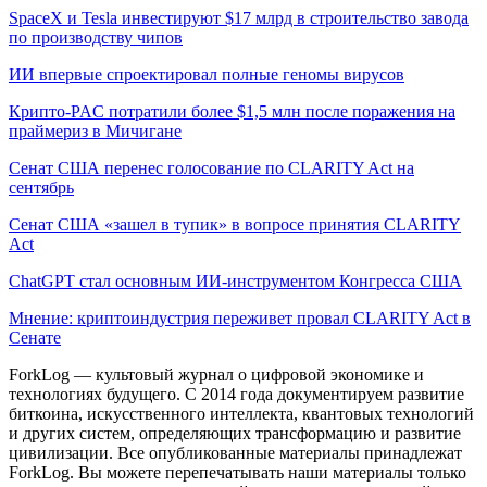
SpaceX и Tesla инвестируют $17 млрд в строительство завода
по производству чипов
ИИ впервые спроектировал полные геномы вирусов
Крипто-PAC потратили более $1,5 млн после поражения на
праймериз в Мичигане
Сенат США перенес голосование по CLARITY Act на
сентябрь
Сенат США «зашел в тупик» в вопросе принятия CLARITY
Act
ChatGPT стал основным ИИ-инструментом Конгресса США
Мнение: криптоиндустрия переживет провал CLARITY Act в
Сенате
ForkLog — культовый журнал о цифровой экономике и
технологиях будущего. С 2014 года документируем развитие
биткоина, искусственного интеллекта, квантовых технологий
и других систем, определяющих трансформацию и развитие
цивилизации.
Все опубликованные материалы принадлежат
ForkLog. Вы можете перепечатывать наши материалы только