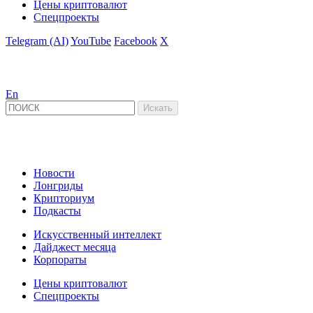
Цены криптовалют
Спецпроекты
Telegram (AI)
YouTube
Facebook
X
En
Новости
Лонгриды
Крипториум
Подкасты
Искусственный интеллект
Дайджест месяца
Корпораты
Цены криптовалют
Спецпроекты