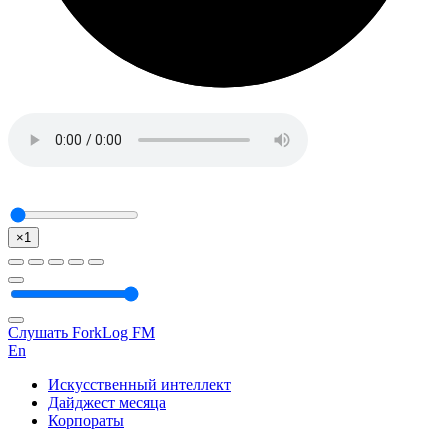
×1
Слушать ForkLog FM
En
Искусственный интеллект
Дайджест месяца
Корпораты