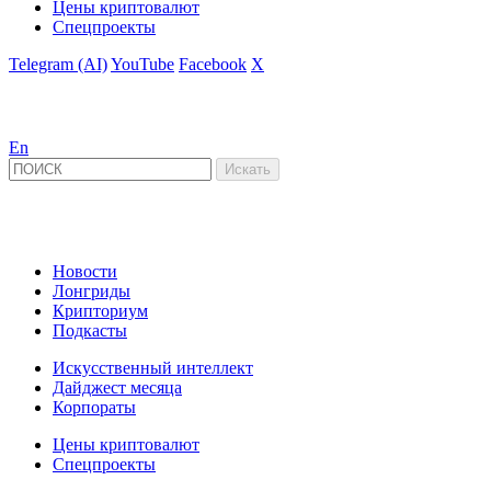
Цены криптовалют
Спецпроекты
Telegram (AI)
YouTube
Facebook
X
En
Новости
Лонгриды
Крипториум
Подкасты
Искусственный интеллект
Дайджест месяца
Корпораты
Цены криптовалют
Спецпроекты