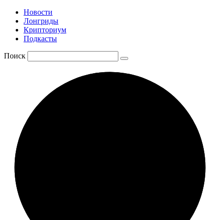
Новости
Лонгриды
Крипториум
Подкасты
Поиск