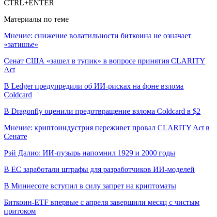
CTRL+ENTER
Материалы по теме
Мнение: снижение волатильности биткоина не означает
«затишье»
Сенат США «зашел в тупик» в вопросе принятия CLARITY
Act
В Ledger предупредили об ИИ-рисках на фоне взлома
Coldcard
В Dragonfly оценили предотвращение взлома Coldcard в $2
Мнение: криптоиндустрия переживет провал CLARITY Act в
Сенате
Рэй Далио: ИИ-пузырь напомнил 1929 и 2000 годы
В ЕС заработали штрафы для разработчиков ИИ-моделей
В Миннесоте вступил в силу запрет на криптоматы
Биткоин-ETF впервые с апреля завершили месяц с чистым
притоком