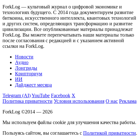
ForkLog — культовый журнал о цифровой экономике и
технологиях будущего. С 2014 года документируем развитие
биткоина, искусственного интеллекта, квантовых технологий
и других систем, определяющих трансформацию и развитие
цивилизации.
Все опубликованные материалы принадлежат
ForkLog. Вы можете перепечатывать наши материалы только
после согласования с редакцией и с указанием активной
ссылки на ForkLog.
Новости
Аудио
Лонгриды
Крипториум
ИИ
Дайджест месяца
Telegram (AI)
YouTube
Facebook
X
Политика приватности
Условия использования
О нас
Реклама
ForkLog ©2014 — 2026
Мы используем файлы cookie для улучшения качества работы.
Пользуясь сайтом, вы соглашаетесь с
Политикой приватности
.