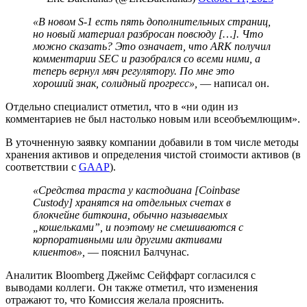
«В новом S-1 есть пять дополнительных страниц,
но новый материал разбросан повсюду […]. Что
можно сказать? Это означает, что ARK получил
комментарии
SEC
и разобрался со всеми ними, а
теперь вернул мяч регулятору. По мне это
хороший знак, солидный прогресс»,
— написал он.
Отдельно специалист отметил, что в «ни один из
комментариев не был настолько новым или всеобъемлющим».
В уточненную заявку компании добавили в том числе методы
хранения активов и определения чистой стоимости активов (в
соответствии с
GAAP
).
«Средства траста у кастодиана [Coinbase
Custody] хранятся на отдельных счетах в
блокчейне биткоина, обычно называемых
„
кошельками
”
, и поэтому не смешиваются с
корпоративными или другими активами
клиентов»,
— пояснил Балчунас.
Аналитик Bloomberg Джеймс Сейффарт согласился с
выводами коллеги. Он также отметил, что изменения
отражают то, что Комиссия желала прояснить.