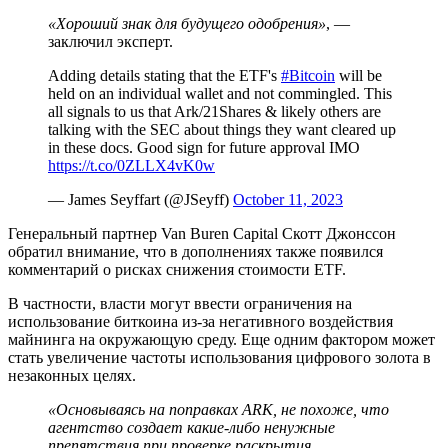
«Хороший знак для будущего одобрения»
, —
заключил эксперт.
Adding details stating that the ETF's
#Bitcoin
will be
held on an individual wallet and not commingled. This
all signals to us that Ark/21Shares & likely others are
talking with the SEC about things they want cleared up
in these docs. Good sign for future approval IMO
https://t.co/0ZLLX4vK0w
— James Seyffart (@JSeyff)
October 11, 2023
Генеральный партнер Van Buren Capital Скотт Джонссон
обратил внимание, что в дополнениях также появился
комментарий о рисках снижения стоимости ETF.
В частности, власти могут ввести ограничения на
использование биткоина из-за негативного воздействия
майнинга на окружающую среду. Еще одним фактором может
стать увеличение частоты использования цифрового золота в
незаконных целях.
«Основываясь на поправках ARK, не похоже, что
агентство создает какие-либо ненужные
препятствия при проверке раскрытия