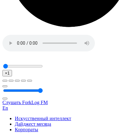
×1
Слушать ForkLog FM
En
Искусственный интеллект
Дайджест месяца
Корпораты