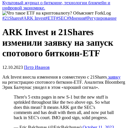
Культовый журнал о биткоине, технологии блокчейн и
цифровой экономике.
#21Shares
#ARK Invest
#ETF
#SEC
#Мнения
#Регулирование
ARK Invest и 21Shares
изменили заявку на запуск
спотового биткоин-ETF
12.10.2023
Петр Иванов
Ark Invest внесла изменения в совместную с 21Shares
заявку
на регистрацию спотового биткоин-ETF. Аналитик Bloomberg
Эрик Балчунас увидел в этом «хороший сигнал».
There's 5 extra pages in new S-1 but the new stuff is
sprinkled throughout like the two above egs. So what
does this mean? It means ARK got the SEC's
comments and has dealt with them all, and now put ball
back in SEC's court. IMO good sign, solid progress.
— Eric Balchunas (@EricBalchunas)
October 11, 2023