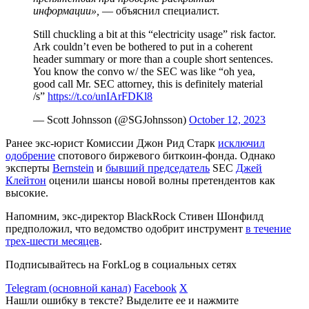
информации»,
— объяснил специалист.
Still chuckling a bit at this “electricity usage” risk factor.
Ark couldn’t even be bothered to put in a coherent
header summary or more than a couple short sentences.
You know the convo w/ the SEC was like “oh yea,
good call Mr. SEC attorney, this is definitely material
/s”
https://t.co/unIArFDKl8
— Scott Johnsson (@SGJohnsson)
October 12, 2023
Ранее экс-юрист Комиссии Джон Рид Старк
исключил
одобрение
спотового биржевого биткоин-фонда. Однако
эксперты
Bernstein
и
бывший председатель
SEC
Джей
Клейтон
оценили шансы новой волны претендентов как
высокие.
Напомним, экс-директор BlackRock Стивен Шонфилд
предположил, что ведомство одобрит инструмент
в течение
трех-шести месяцев
.
Подписывайтесь на ForkLog в социальных сетях
Telegram (основной канал)
Facebook
X
Нашли ошибку в тексте? Выделите ее и нажмите