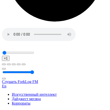
×1
Слушать ForkLog FM
En
Искусственный интеллект
Дайджест месяца
Корпораты