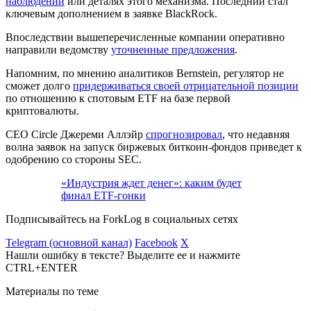
наблюдении
или деталях этого механизма. Последний стал
ключевым дополнением в заявке BlackRock.
Впоследствии вышеперечисленные компании оперативно
направили ведомству
уточненные предложения
.
Напомним, по мнению аналитиков Bernstein, регулятор не
сможет долго
придерживаться своей отрицательной позиции
по отношению к спотовым ETF на базе первой
криптовалюты.
CEO Circle Джереми Аллэйр
спрогнозировал
, что недавняя
волна заявок на запуск биржевых биткоин-фондов приведет к
одобрению со стороны SEC.
«Индустрия ждет денег»: каким будет
финал ETF-гонки
Подписывайтесь на ForkLog в социальных сетях
Telegram (основной канал)
Facebook
X
Нашли ошибку в тексте? Выделите ее и нажмите
CTRL+ENTER
Материалы по теме