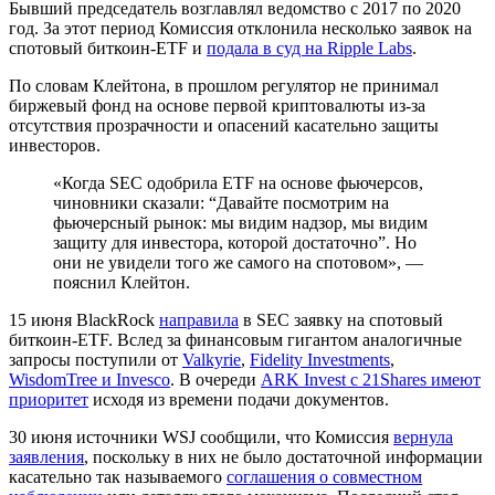
Бывший председатель возглавлял ведомство с 2017 по 2020
год. За этот период Комиссия отклонила несколько заявок на
спотовый биткоин-ETF и
подала в суд на Ripple Labs
.
По словам Клейтона, в прошлом регулятор не принимал
биржевый фонд на основе первой криптовалюты из-за
отсутствия прозрачности и опасений касательно защиты
инвесторов.
«Когда SEC одобрила ETF на основе фьючерсов,
чиновники сказали: “Давайте посмотрим на
фьючерсный рынок: мы видим надзор, мы видим
защиту для инвестора, которой достаточно”. Но
они не увидели того же самого на спотовом», —
пояснил Клейтон.
15 июня BlackRock
направила
в SEC заявку на спотовый
биткоин-ETF. Вслед за финансовым гигантом аналогичные
запросы поступили от
Valkyrie
,
Fidelity Investments
,
WisdomTree и Invesco
. В очереди
ARK Invest c 21Shares имеют
приоритет
исходя из времени подачи документов.
30 июня источники WSJ сообщили, что Комиссия
вернула
заявления
, поскольку в них не было достаточной информации
касательно так называемого
соглашения о совместном