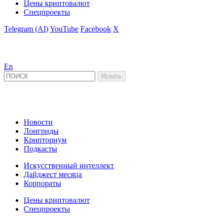
Цены криптовалют
Спецпроекты
Telegram (AI)
YouTube
Facebook
X
En
Новости
Лонгриды
Крипториум
Подкасты
Искусственный интеллект
Дайджест месяца
Корпораты
Цены криптовалют
Спецпроекты