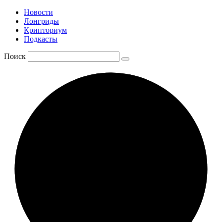
Новости
Лонгриды
Крипториум
Подкасты
Поиск