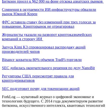
Биткоин просел к $62 000 на фоне отскока азиатских рынков
Сомнения в окупаемости ИИ-инфраструктуры обвалили
рынок Южной Кореи
ФРС оставила ставку без изменений при трех голосах за
повышение. Крипторынок не отреагировал
Журналисты указали на разворот криптоказначейских
компаний в сторону ИИ
Запуск Kimi K3 спровоцировал распродажу акций
производителей чипов
Binance захватила 80% объемов TradFi-торговли
SEC добилась окончательного решения по делу NanoBit
Регуляторы США пересмотрят правила для
криптодеривативов
SEC подготовит почву для токенизации акций
ForkLog — культовый журнал о цифровой экономике и
технологиях будущего. С 2014 года документируем развитие
биткоина, искусственного интеллекта, квантовых технологий