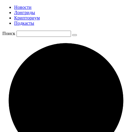
Новости
Лонгриды
Крипториум
Подкасты
Поиск