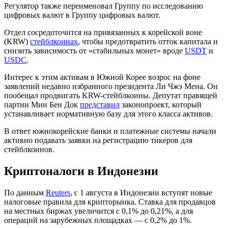
Регулятор также переименовал Группу по исследованию
цифровых валют в Группу цифровых валют.
Отдел сосредоточится на привязанных к корейской воне
(KRW)
стейблкоинах
, чтобы предотвратить отток капитала и
снизить зависимость от «стабильных монет» вроде
USDT
и
USDC
.
Интерес к этим активам в Южной Корее возрос на фоне
заявлений недавно избранного президента Ли Чжэ Мена. Он
пообещал продвигать KRW-стейблкоины. Депутат правящей
партии Мин Бен Док
представил
законопроект, который
устанавливает нормативную базу для этого класса активов.
В ответ южнокорейские банки и платежные системы начали
активно подавать заявки на регистрацию тикеров для
стейблкоинов.
Криптоналоги в Индонезии
По данным
Reuters
, с 1 августа в Индонезии вступят новые
налоговые правила для крипторынка. Ставка для продавцов
на местных биржах увеличится с 0,1% до 0,21%, а для
операций на зарубежных площадках — с 0,2% до 1%.