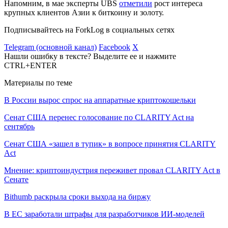
Напомним, в мае эксперты UBS
отметили
рост интереса
крупных клиентов Азии к биткоину и золоту.
Подписывайтесь на ForkLog в социальных сетях
Telegram (основной канал)
Facebook
X
Нашли ошибку в тексте? Выделите ее и нажмите
CTRL+ENTER
Материалы по теме
В России вырос спрос на аппаратные криптокошельки
Сенат США перенес голосование по CLARITY Act на
сентябрь
Сенат США «зашел в тупик» в вопросе принятия CLARITY
Act
Мнение: криптоиндустрия переживет провал CLARITY Act в
Сенате
Bithumb раскрыла сроки выхода на биржу
В ЕС заработали штрафы для разработчиков ИИ-моделей