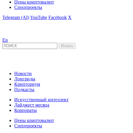
Цены криптовалют
Спецпроекты
Telegram (AI)
YouTube
Facebook
X
En
Новости
Лонгриды
Крипториум
Подкасты
Искусственный интеллект
Дайджест месяца
Корпораты
Цены криптовалют
Спецпроекты