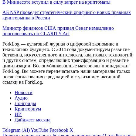
В Миннесоте вступил в силу запрет на криптоматы
АБ NSP проведет стратегический брифинг о новых правилах
крипторынка в России
Министр финансов США призвал Сенат немедленно
проголосовать по CLARITY Act
ForkLog — культовый журнал о цифровой экономике и
технологиях будущего. С 2014 года документируем развитие
биткоина, искусственного интеллекта, квантовых технологий
и других систем, определяющих трансформацию и развитие
цивилизации.
Все опубликованные материалы принадлежат
ForkLog. Вы можете перепечатывать наши материалы только
после согласования с редакцией и с указанием активной
ссылки на ForkLog.
Новости
Аудио
Лонгриды
Крипториум
ИИ
Дайджест месяца
Telegram (AI)
YouTube
Facebook
X
Политика приватности
Условия использования
О нас
Реклама