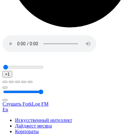
×1
Слушать ForkLog FM
En
Искусственный интеллект
Дайджест месяца
Корпораты