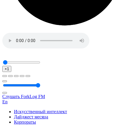
×1
Слушать ForkLog FM
En
Искусственный интеллект
Дайджест месяца
Корпораты