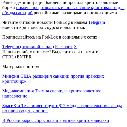
Ранее администрация Байдена попросила криптовалютные
биржи
помочь предотвратить использование криптовалют для
обхода санкций
российскими физлицами и организациями.
Читайте биткоин-новости ForkLog в нашем
Telegram
—
новости криптовалют, курсы и аналитика.
Подписывайтесь на ForkLog в социальных сетях
Telegram (основной канал)
Facebook
X
Нашли ошибку в тексте? Выделите ее и нажмите
CTRL+ENTER
Материалы по теме
Минфин США расширил санкции против иранских
криптобирж
Медиакомпания Трампа свернула криптовалютное
направление
SpaceX и Tesla инвестируют $17 млрд в строительство завода
по производству чипов
В России вырос спрос на аппаратные криптокошельки