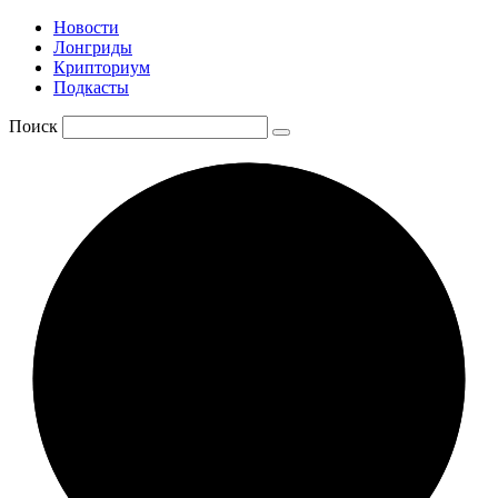
Новости
Лонгриды
Крипториум
Подкасты
Поиск