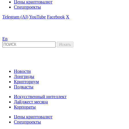
Цены криптовалют
Спецпроекты
Telegram (AI)
YouTube
Facebook
X
En
Новости
Лонгриды
Крипториум
Подкасты
Искусственный интеллект
Дайджест месяца
Корпораты
Цены криптовалют
Спецпроекты