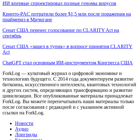
ИИ впервые спроектировал полные геномы вирусов
Крипто-PAC потратили более $1,5 млн после поражения на
праймериз в Мичигане
Сенат США перенес голосование по CLARITY Act на
сентябрь
Сенат США «зашел в тупик» в вопросе принятия CLARITY
Act
ChatGPT стал основным ИИ-инструментом Конгресса США
ForkLog — культовый журнал о цифровой экономике и
технологиях будущего. С 2014 года документируем развитие
биткоина, искусственного интеллекта, квантовых технологий
и других систем, определяющих трансформацию и развитие
цивилизации.
Все опубликованные материалы принадлежат
ForkLog. Вы можете перепечатывать наши материалы только
после согласования с редакцией и с указанием активной
ссылки на ForkLog.
Новости
Аудио
Лонгриды