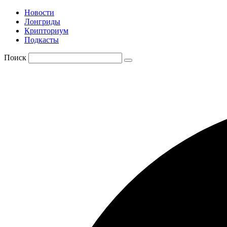
Новости
Лонгриды
Крипториум
Подкасты
Поиск