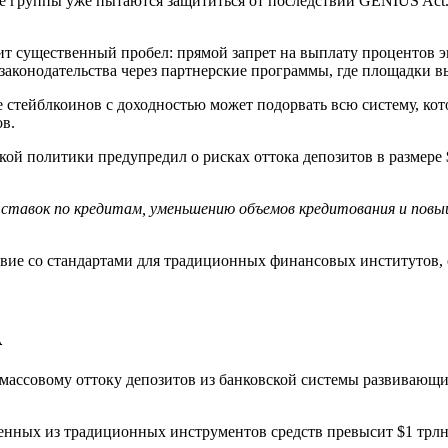
ные группы уже пытаются защититься от последствий GENIUS Act
жит существенный пробел: прямой запрет на выплату процентов 
законодательства через партнерские программы, где площадки 
 стейблкоинов с доходностью может подорвать всю систему, кот
в.
й политики предупредил о рисках оттока депозитов в размере $
ставок по кредитам, уменьшению объемов кредитования и повыш
твие со стандартами для традиционных финансовых институтов,
А
ассовому оттоку депозитов из банковской системы развивающихс
еденных из традиционных инструментов средств превысит $1 трл