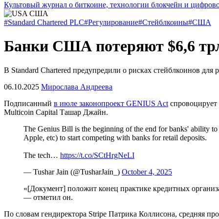
Культовый журнал о биткоине, технологии блокчейн и цифров
#Standard Chartered PLC
#Регулирование
#Стейблкоины
#США
Банки США потеряют $6,6 тр
В Standard Chartered предупредили о рисках стейблкоинов для
06.10.2025
Мирослава Андреева
Подписанный
в июле законопроект GENIUS Act
спровоцирует 
Multicoin Capital Ташар Джайн.
The Genius Bill is the beginning of the end for banks' ability to
Apple, etc) to start competing with banks for retail deposits.
The tech…
https://t.co/SCtHrgNeLI
— Tushar Jain (@TusharJain_)
October 4, 2025
«[Документ] положит конец практике кредитных органи
— отметил он.
По словам гендиректора Stripe Патрика Коллисона, средняя пр