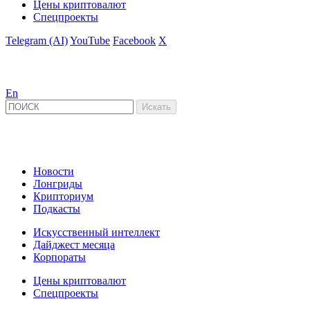
Цены криптовалют
Спецпроекты
Telegram (AI)
YouTube
Facebook
X
En
Новости
Лонгриды
Крипториум
Подкасты
Искусственный интеллект
Дайджест месяца
Корпораты
Цены криптовалют
Спецпроекты