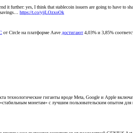
it further: yes, I think that stablecoin issuers are going to have to sha
US savings…
https://t.co/yjjLOzxoOk
C
от Circle на платформе Aave
достигают
4,03% и 3,85% соответс
кта технологические гиганты вроде Meta, Google и Apple включа
о «стабильным монетам» с лучшим пользовательским опытом для