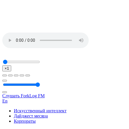
×1
Слушать ForkLog FM
En
Искусственный интеллект
Дайджест месяца
Корпораты