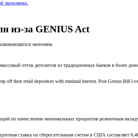
ой экономике.
лн из-за GENIUS Act
 развивающихся экономик
массовый отток депозитов из традиционных банков в более до
 rip off their retail depositors with minimal interest. Post Genius Bill I
заций по начислению минимальных процентов розничным вклад
оцентная ставка по сберегательным счетам в США составляет 0,4