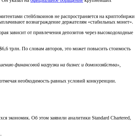
. Он указал на
официальное обращение
крупнейших
эмитентами стейблкоинов не распространяется на криптобиржи
выплачивают вознаграждение держателям «стабильных монет».
орая зависит от привлечения депозитов через высокодоходные
6,6 трлн. По словам авторов, это может повысить стоимость
ению финансовой нагрузки на бизнес и домохозяйства»,
 отмечая необходимость равных условий конкуренции.
я экономик. Об этом заявили аналитики Standard Chartered,
н.