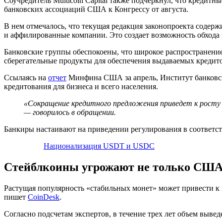
Соучредитель Multicoin Capital также подчеркнул, что кредит
банковских ассоциаций США к Конгрессу от августа.
В нем отмечалось, что текущая редакция законопроекта содер
и аффилированные компании. Это создает возможность обхода 
Банковские группы обеспокоены, что широкое распространение
сберегательные продукты для обеспечения выдаваемых кредито
Ссылаясь на
отчет
Минфина США за апрель, Институт банковско
кредитования для бизнеса и всего населения.
«Сокращение кредитного предложения приведет к росту 
— говорилось в обращении.
Банкиры настаивают на приведении регулирования в соответс
Национализация USDT и USDC
Стейблкоины угрожают не только СШ
Растущая популярность «стабильных монет» может привести к м
пишет
CoinDesk
.
Согласно подсчетам экспертов, в течение трех лет объем выв