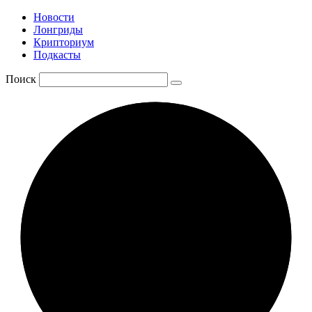
Новости
Лонгриды
Крипториум
Подкасты
Поиск