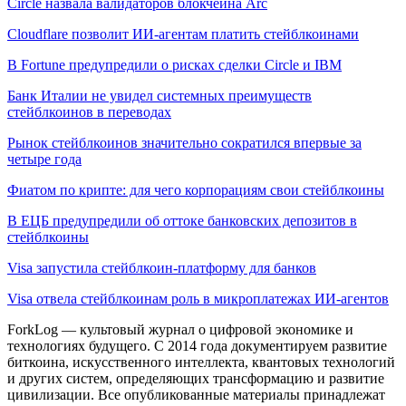
Circle назвала валидаторов блокчейна Arc
Cloudflare позволит ИИ-агентам платить стейблкоинами
В Fortune предупредили о рисках сделки Circle и IBM
Банк Италии не увидел системных преимуществ
стейблкоинов в переводах
Рынок стейблкоинов значительно сократился впервые за
четыре года
Фиатом по крипте: для чего корпорациям свои стейблкоины
В ЕЦБ предупредили об оттоке банковских депозитов в
стейблкоины
Visa запустила стейблкоин-платформу для банков
Visa отвела стейблкоинам роль в микроплатежах ИИ-агентов
ForkLog — культовый журнал о цифровой экономике и
технологиях будущего. С 2014 года документируем развитие
биткоина, искусственного интеллекта, квантовых технологий
и других систем, определяющих трансформацию и развитие
цивилизации.
Все опубликованные материалы принадлежат