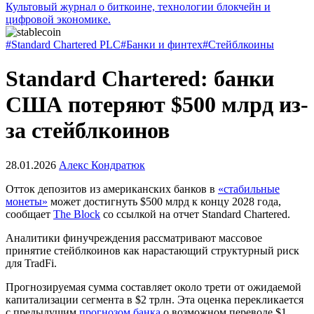
Культовый журнал о биткоине, технологии блокчейн и
цифровой экономике.
#Standard Chartered PLC
#Банки и финтех
#Стейблкоины
Standard Chartered: банки
США потеряют $500 млрд из-
за стейблкоинов
28.01.2026
Алекс Кондратюк
Отток депозитов из американских банков в
«стабильные
монеты»
может достигнуть $500 млрд к концу 2028 года,
сообщает
The Block
со ссылкой на отчет Standard Chartered.
Аналитики финучреждения рассматривают массовое
принятие стейблкоинов как нарастающий структурный риск
для
TradFi
.
Прогнозируемая сумма составляет около трети от ожидаемой
капитализации сегмента в $2 трлн. Эта оценка перекликается
с предыдущим
прогнозом банка
о возможном переводе $1