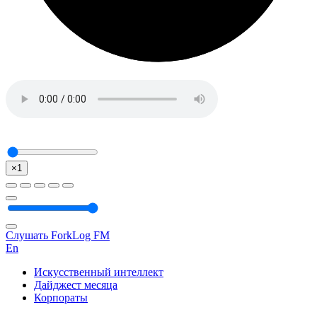
×1
Слушать ForkLog FM
En
Искусственный интеллект
Дайджест месяца
Корпораты