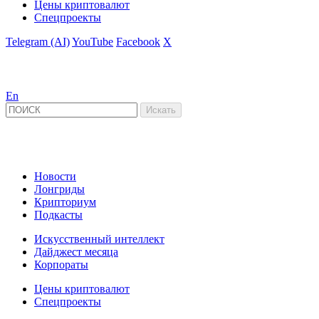
Цены криптовалют
Спецпроекты
Telegram (AI)
YouTube
Facebook
X
En
Новости
Лонгриды
Крипториум
Подкасты
Искусственный интеллект
Дайджест месяца
Корпораты
Цены криптовалют
Спецпроекты