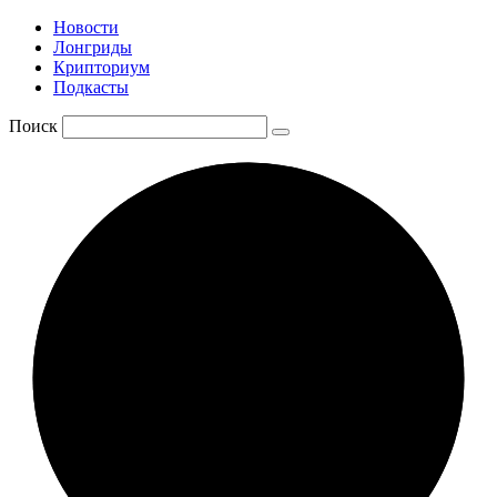
Новости
Лонгриды
Крипториум
Подкасты
Поиск