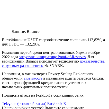
Данные: Binance.
В стейблкоине USDT сверхобеспечение составило 112,82%, а
для USDC — 132,28%.
Компания первой среди централизованных бирж в ноябре
2022 года
запустила инициативу Proof-of-Reserves
. Для
верификации Binance использует технологию
доказательства
с нулевым разглашением
zk-SNARK.
Напомним, в мае эксперты Privacy Scaling Explorations
обнаружили
уязвимость
в механизме аудита резервов биржи,
связанную с функцией кредитования и учетом так
называемых фиктивных пользователей.
Подписывайтесь на ForkLog в социальных сетях
Telegram (основной канал)
Facebook
X
Нашли ошибку в тексте? Выделите ее и нажмите