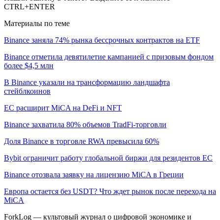
CTRL+ENTER
Материалы по теме
Binance заняла 74% рынка бессрочных контрактов на ETF
Binance отметила девятилетие кампанией с призовым фондом
более $4,5 млн
В Binance указали на трансформацию ландшафта
стейблкоинов
ЕС расширит MiCA на DeFi и NFT
Binance захватила 80% объемов TradFi-торговли
Доля Binance в торговле RWA превысила 60%
Bybit ограничит работу глобальной биржи для резидентов ЕС
Binance отозвала заявку на лицензию MiCA в Греции
Европа остается без USDT? Что ждет рынок после перехода на
MiCA
ForkLog — культовый журнал о цифровой экономике и