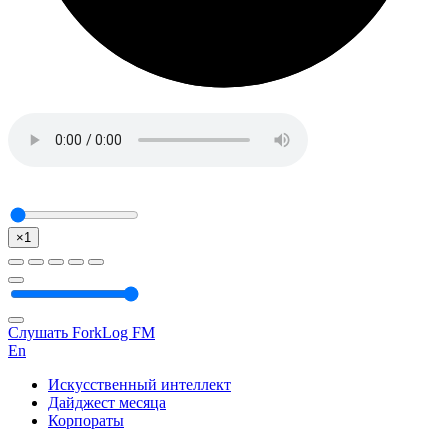
×1
Слушать ForkLog FM
En
Искусственный интеллект
Дайджест месяца
Корпораты