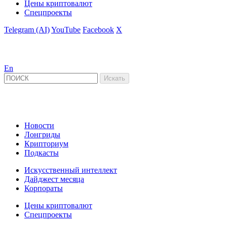
Цены криптовалют
Спецпроекты
Telegram (AI)
YouTube
Facebook
X
En
Новости
Лонгриды
Крипториум
Подкасты
Искусственный интеллект
Дайджест месяца
Корпораты
Цены криптовалют
Спецпроекты