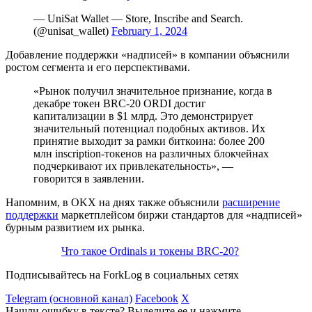
— UniSat Wallet — Store, Inscribe and Search.
(@unisat_wallet)
February 1, 2024
Добавление поддержки «надписей» в компании объяснили
ростом сегмента и его перспективами.
«Рынок получил значительное признание, когда в
декабре токен BRC-20 ORDI достиг
капитализации в $1 млрд. Это демонстрирует
значительный потенциал подобных активов. Их
принятие выходит за рамки биткоина: более 200
млн inscription-токенов на различных блокчейнах
подчеркивают их привлекательность», —
говорится в заявлении.
Напомним, в OKX на днях также объяснили
расширение
поддержки
маркетплейсом биржи стандартов для «надписей»
бурным развитием их рынка.
Что такое Ordinals и токены BRC-20?
Подписывайтесь на ForkLog в социальных сетях
Telegram (основной канал)
Facebook
X
Нашли ошибку в тексте? Выделите ее и нажмите