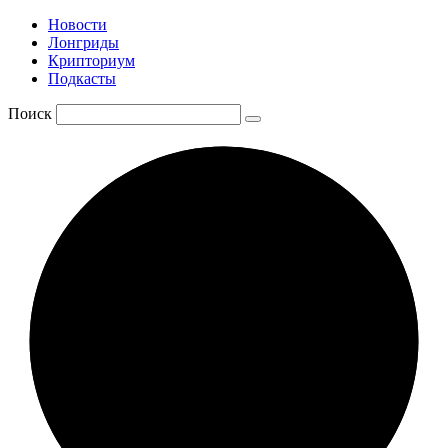
Новости
Лонгриды
Крипториум
Подкасты
Поиск