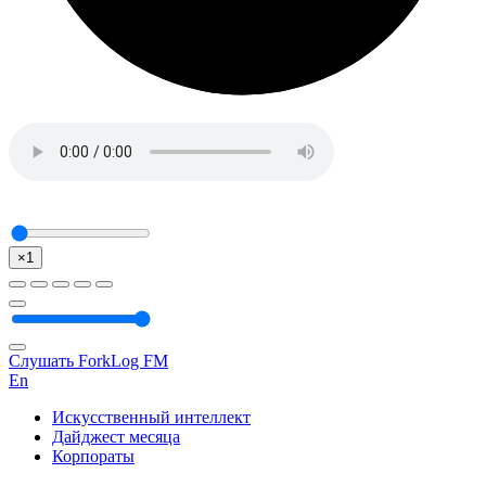
×1
Слушать ForkLog FM
En
Искусственный интеллект
Дайджест месяца
Корпораты