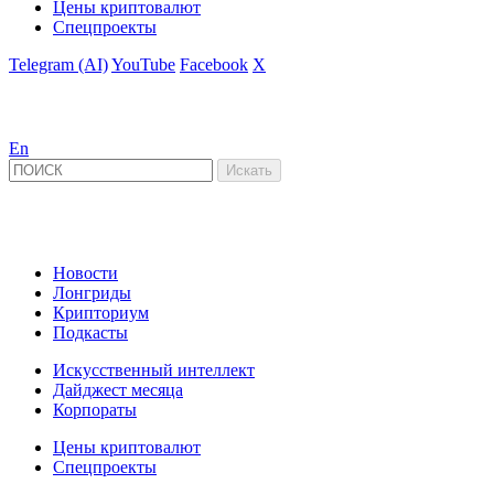
Цены криптовалют
Спецпроекты
Telegram (AI)
YouTube
Facebook
X
En
Новости
Лонгриды
Крипториум
Подкасты
Искусственный интеллект
Дайджест месяца
Корпораты
Цены криптовалют
Спецпроекты