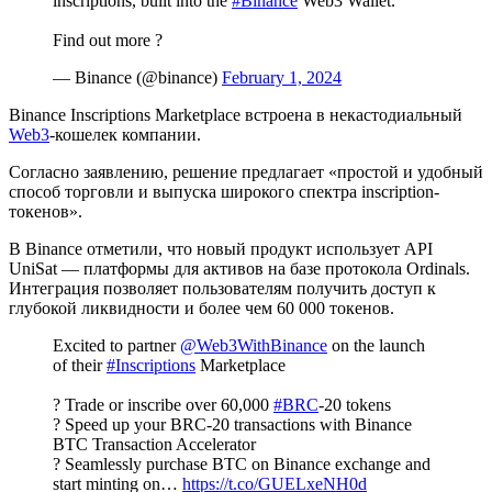
inscriptions, built into the
#Binance
Web3 Wallet.
Find out more ?
— Binance (@binance)
February 1, 2024
Binance Inscriptions Marketplace встроена в некастодиальный
Web3
-кошелек компании.
Согласно заявлению, решение предлагает «простой и удобный
способ торговли и выпуска широкого спектра inscription-
токенов».
В Binance отметили, что новый продукт использует
API
UniSat — платформы для активов на базе протокола Ordinals.
Интеграция позволяет пользователям получить доступ к
глубокой ликвидности и более чем 60 000 токенов.
Excited to partner
@Web3WithBinance
on the launch
of their
#Inscriptions
Marketplace
? Trade or inscribe over 60,000
#BRC
-20 tokens
? Speed up your BRC-20 transactions with Binance
BTC Transaction Accelerator
? Seamlessly purchase BTC on Binance exchange and
start minting on…
https://t.co/GUELxeNH0d