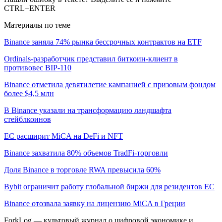
CTRL+ENTER
Материалы по теме
Binance заняла 74% рынка бессрочных контрактов на ETF
Ordinals-разработчик представил биткоин-клиент в
противовес BIP-110
Binance отметила девятилетие кампанией с призовым фондом
более $4,5 млн
В Binance указали на трансформацию ландшафта
стейблкоинов
ЕС расширит MiCA на DeFi и NFT
Binance захватила 80% объемов TradFi-торговли
Доля Binance в торговле RWA превысила 60%
Bybit ограничит работу глобальной биржи для резидентов ЕС
Binance отозвала заявку на лицензию MiCA в Греции
ForkLog — культовый журнал о цифровой экономике и