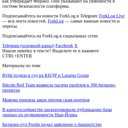
как утверждает Фирано. Они указывают на уязвимости в
системе безопасности платформы.
Подписывайтесь на новости ForkLog в Telegram:
ForkLog Live
— вся лента новостей,
ForkLog
— самые важные новости и
опросы.
Подписывайтесь на ForkLog в социальных сетях
Telegram (основной канал)
Facebook
X
Нашли ошибку в тексте? Выделите ее и нажмите
CTRL+ENTER
Материалы по теме
Bybit подала в суд на КНДР и Lazarus Group
Bitcoin Red Team выявила тысячи проблем в 390 биткоин-
проектах
Мьянма приняла закон против скам-центров
В криптосообществе раскритиковали публикацию базы
данных по недвижимости Нью-Йорка
Биткоин-пул Poolin подал заявление о банкротстве