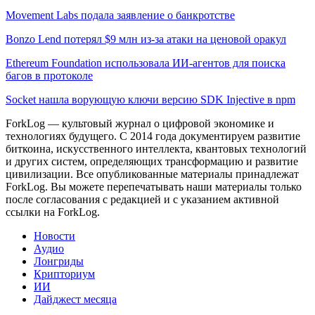
Movement Labs подала заявление о банкротстве
Bonzo Lend потерял $9 млн из-за атаки на ценовой оракул
Ethereum Foundation использовала ИИ-агентов для поиска
багов в протоколе
Socket нашла ворующую ключи версию SDK Injective в npm
ForkLog — культовый журнал о цифровой экономике и
технологиях будущего. С 2014 года документируем развитие
биткоина, искусственного интеллекта, квантовых технологий
и других систем, определяющих трансформацию и развитие
цивилизации.
Все опубликованные материалы принадлежат
ForkLog. Вы можете перепечатывать наши материалы только
после согласования с редакцией и с указанием активной
ссылки на ForkLog.
Новости
Аудио
Лонгриды
Крипториум
ИИ
Дайджест месяца