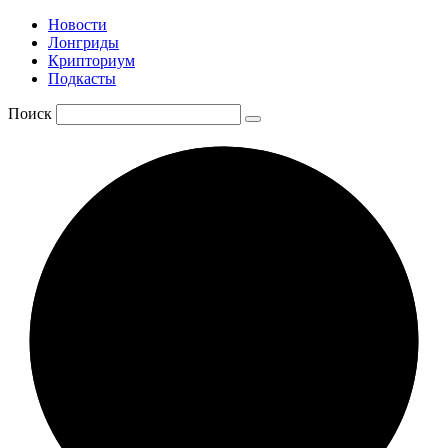
Новости
Лонгриды
Крипториум
Подкасты
Поиск