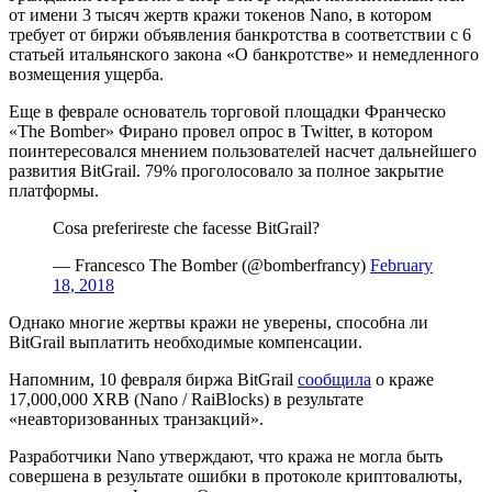
от имени 3 тысяч жертв кражи токенов Nano, в котором
требует от биржи объявления банкротства в соответствии с 6
статьей итальянского закона «О банкротстве» и немедленного
возмещения ущерба.
Еще в феврале основатель торговой площадки Франческо
«The Bomber» Фирано провел опрос в Twitter, в котором
поинтересовался мнением пользователей насчет дальнейшего
развития BitGrail. 79% проголосовало за полное закрытие
платформы.
Cosa preferireste che facesse BitGrail?
— Francesco The Bomber (@bomberfrancy)
February
18, 2018
Однако многие жертвы кражи не уверены, способна ли
BitGrail выплатить необходимые компенсации.
Напомним, 10 февраля биржа BitGrail
сообщила
о краже
17,000,000 XRB (Nano / RaiBlocks) в результате
«неавторизованных транзакций».
Разработчики Nano утверждают, что кража не могла быть
совершена в результате ошибки в протоколе криптовалюты,