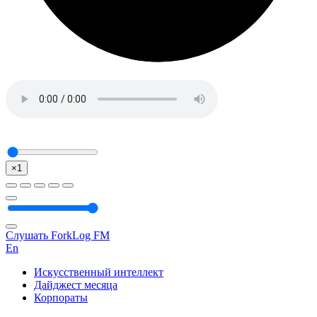
×1
Слушать ForkLog FM
En
Искусственный интеллект
Дайджест месяца
Корпораты