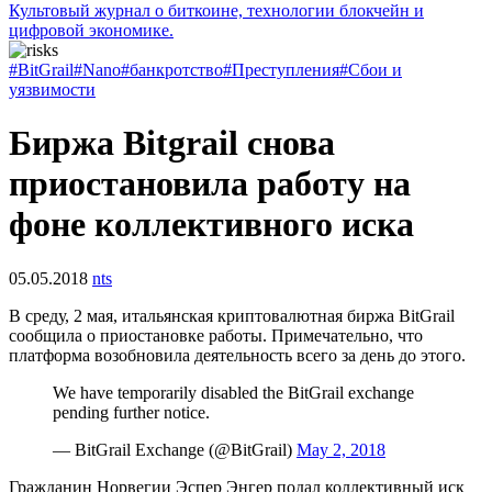
Культовый журнал о биткоине, технологии блокчейн и
цифровой экономике.
#BitGrail
#Nano
#банкротство
#Преступления
#Сбои и
уязвимости
Биржа Bitgrail снова
приостановила работу на
фоне коллективного иска
05.05.2018
nts
В среду, 2 мая, итальянская криптовалютная биржа BitGrail
сообщила о приостановке работы. Примечательно, что
платформа возобновила деятельность всего за день до этого.
We have temporarily disabled the BitGrail exchange
pending further notice.
— BitGrail Exchange (@BitGrail)
May 2, 2018
Гражданин Норвегии Эспер Энгер подал коллективный иск