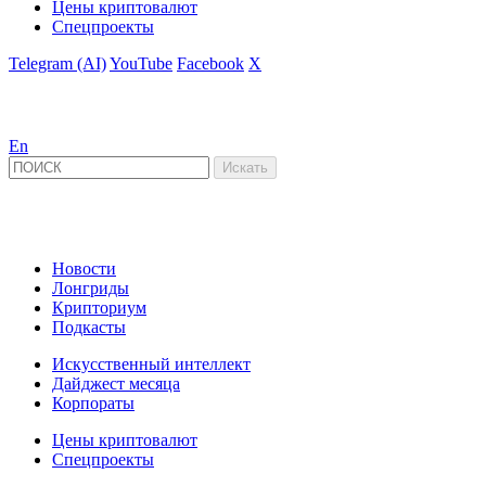
Цены криптовалют
Спецпроекты
Telegram (AI)
YouTube
Facebook
X
En
Новости
Лонгриды
Крипториум
Подкасты
Искусственный интеллект
Дайджест месяца
Корпораты
Цены криптовалют
Спецпроекты