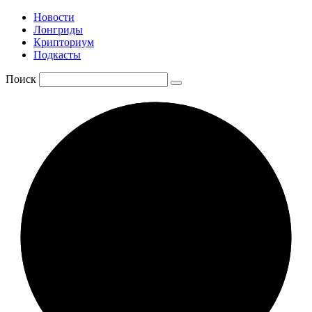
Новости
Лонгриды
Крипториум
Подкасты
Поиск