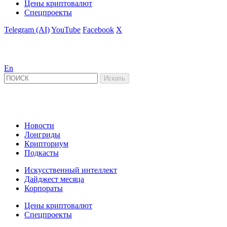
Цены криптовалют
Спецпроекты
Telegram (AI)
YouTube
Facebook
X
En
Новости
Лонгриды
Крипториум
Подкасты
Искусственный интеллект
Дайджест месяца
Корпораты
Цены криптовалют
Спецпроекты