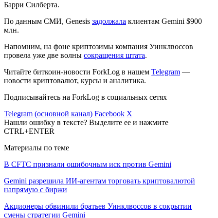
Барри Силберта.
По данным СМИ, Genesis
задолжала
клиентам Gemini $900
млн.
Напомним, на фоне криптозимы компания Уинклвоссов
провела уже две волны
сокращения штата
.
Читайте биткоин-новости ForkLog в нашем
Telegram
—
новости криптовалют, курсы и аналитика.
Подписывайтесь на ForkLog в социальных сетях
Telegram (основной канал)
Facebook
X
Нашли ошибку в тексте? Выделите ее и нажмите
CTRL+ENTER
Материалы по теме
В CFTC признали ошибочным иск против Gemini
Gemini разрешила ИИ-агентам торговать криптовалютой
напрямую с биржи
Акционеры обвинили братьев Уинклвоссов в сокрытии
смены стратегии Gemini