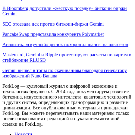
В Bloomberg допустили «жесткую посадку» биткоин-биржи
Gemini
SEC отозвала иск против биткоин-биржи Gemini
PancakeSwap представила конкурента Polymarket
Аналитик: «скучный» рынок похоронил шансы на альтсезон
Mastercard, Gemini и Ripple протестируют расчеты по картам в
стейблкоине RLUSD
Gemini вышел в топы по скачиваниям благодаря генератору
изображений Nano Banana
ForkLog — культовый журнал о цифровой экономике и
технологиях будущего. С 2014 года документируем развитие
биткоина, искусственного интеллекта, квантовых технологий
и других систем, определяющих трансформацию и развитие
цивилизации.
Все опубликованные материалы принадлежат
ForkLog. Вы можете перепечатывать наши материалы только
после согласования с редакцией и с указанием активной
ссылки на ForkLog.
Новости