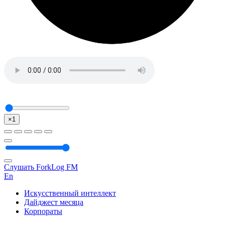
×1
Слушать ForkLog FM
En
Искусственный интеллект
Дайджест месяца
Корпораты