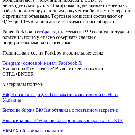
нерезидентский рубль. Платформа поддерживает переводы,
работу по договору с полным документооборотом и операции
с крупными объемами. Торговые комиссии составляют от
0,5% до 0,1% в зависимости от ежемесячного оборота.
Ранее ForkLog
разобрался
, где сегмент P2P свернул не туда, и
объяснил, почему опасно совершать сделки с
подозрительными контрагентами.
Подписывайтесь на ForkLog в социальных сетях
Telegram (основной канал)
Facebook
X
Нашли ошибку в тексте? Выделите ее и нажмите
CTRL+ENTER
Материалы по теме
Bitget начислит до $520 новым пользователям из СНГ и
Украины
Биткоин-биржа BitMart объявила о поэтапном закрытии
Binance заняла 74% рынка бессрочных контрактов на ETF
BitMEX объявила о закрытии