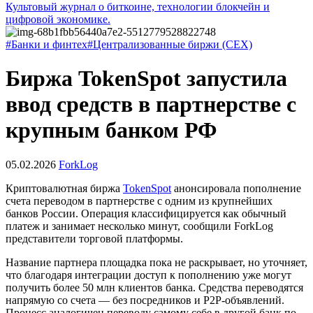
Культовый журнал о биткоине, технологии блокчейн и
цифровой экономике.
#Банки и финтех
#Централизованные биржи (CEX)
Биржа TokenSpot запустила
ввод средств в партнерстве с
крупным банком РФ
05.02.2026
ForkLog
Криптовалютная биржа
TokenSpot
анонсировала пополнение
счета переводом в партнерстве с одним из крупнейших
банков России. Операция классифицируется как обычный
платеж и занимает несколько минут, сообщили ForkLog
представители торговой платформы.
Название партнера площадка пока не раскрывает, но уточняет,
что благодаря интеграции доступ к пополнению уже могут
получить более 50 млн клиентов банка. Средства переводятся
напрямую со счета — без посредников и P2P-объявлений.
Процесс аналогичен переводу самому себе в другой банк по