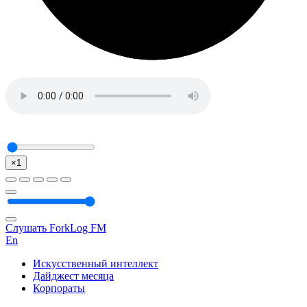
×1
Слушать ForkLog FM
En
Искусственный интеллект
Дайджест месяца
Корпораты