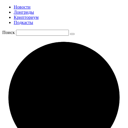
Новости
Лонгриды
Крипториум
Подкасты
Поиск