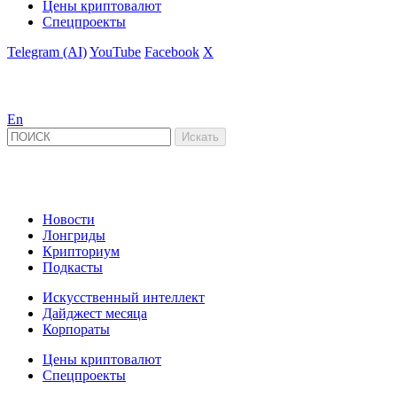
Цены криптовалют
Спецпроекты
Telegram (AI)
YouTube
Facebook
X
En
Новости
Лонгриды
Крипториум
Подкасты
Искусственный интеллект
Дайджест месяца
Корпораты
Цены криптовалют
Спецпроекты