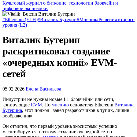
Культовый журнал о биткоине, технологии блокчейн и
цифровой экономике.
#Ethereum (ETH)
#Виталик Бутерин
#Мнения
#Решения второго
уровня (L2)
Виталик Бутерин
раскритиковал создание
«очередных копий» EVM-
сетей
05.02.2026
Елена Васильева
Индустрии не нужны новые L1-блокчейны или сети,
копирующие
EVM
. По
мнению
основателя Ethereum
Виталика
Бутерина
, этот подход «завел разработчиков в тупик, лишив
воображения».
Он отметил, что первый уровень экосистемы успешно
масштабируется, поэтому создание очередной сети с