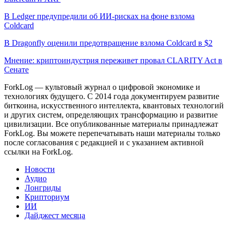
В Ledger предупредили об ИИ-рисках на фоне взлома
Coldcard
В Dragonfly оценили предотвращение взлома Coldcard в $2
Мнение: криптоиндустрия переживет провал CLARITY Act в
Сенате
ForkLog — культовый журнал о цифровой экономике и
технологиях будущего. С 2014 года документируем развитие
биткоина, искусственного интеллекта, квантовых технологий
и других систем, определяющих трансформацию и развитие
цивилизации.
Все опубликованные материалы принадлежат
ForkLog. Вы можете перепечатывать наши материалы только
после согласования с редакцией и с указанием активной
ссылки на ForkLog.
Новости
Аудио
Лонгриды
Крипториум
ИИ
Дайджест месяца