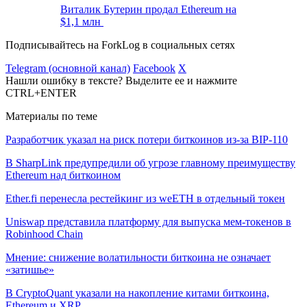
Виталик Бутерин продал Ethereum на
$1,1 млн
Подписывайтесь на ForkLog в социальных сетях
Telegram (основной канал)
Facebook
X
Нашли ошибку в тексте? Выделите ее и нажмите
CTRL+ENTER
Материалы по теме
Разработчик указал на риск потери биткоинов из-за BIP-110
В SharpLink предупредили об угрозе главному преимуществу
Ethereum над биткоином
Ether.fi перенесла рестейкинг из weETH в отдельный токен
Uniswap представила платформу для выпуска мем-токенов в
Robinhood Chain
Мнение: снижение волатильности биткоина не означает
«затишье»
В CryptoQuant указали на накопление китами биткоина,
Ethereum и XRP