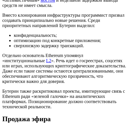
«оптимистичным»
мостом
и недельной задержкой вывода
средств не имеет смысла.
Вместо клонирования инфраструктуры программист призвал
создавать принципиально новые решения. Среди
приоритетных направлений Бутерин выделил:
конфиденциальность;
оптимизацию под конкретные приложения;
сверхнизкую задержку транзакций.
Отдельно основатель Ethereum упомянул
«институциональные
L2
». Речь идет о госреестрах, соцсетях
или играх, использующих криптографические доказательства.
Даже если такие системы остаются централизованными, они
обеспечивают алгоритмическую прозрачность, что
критически важно для доверия.
Бутерин также раскритиковал проекты, имитирующие связь с
Ethereum ради «зеленой галочки» на аналитических
платформах. Позиционирование должно соответствовать
технической реальности.
Продажа эфира