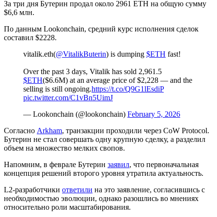
За три дня Бутерин продал около 2961 ETH на общую сумму
$6,6 млн.
По данным Lookonchain, средний курс исполнения сделок
составил $2228.
vitalik.eth(
@VitalikButerin
) is dumping
$ETH
fast!
Over the past 3 days, Vitalik has sold 2,961.5
$ETH
($6.6M) at an average price of $2,228 — and the
selling is still ongoing.
https://t.co/Q9G1lEsdiP
pic.twitter.com/C1vBn5UimJ
— Lookonchain (@lookonchain)
February 5, 2026
Согласно
Arkham
, транзакции проходили через CoW Protocol.
Бутерин не стал совершать одну крупную сделку, а разделил
объем на множество мелких свопов.
Напомним, в феврале Бутерин
заявил
, что первоначальная
концепция решений второго уровня утратила актуальность.
L2-разработчики
ответили
на это заявление, согласившись с
необходимостью эволюции, однако разошлись во мнениях
относительно роли масштабирования.