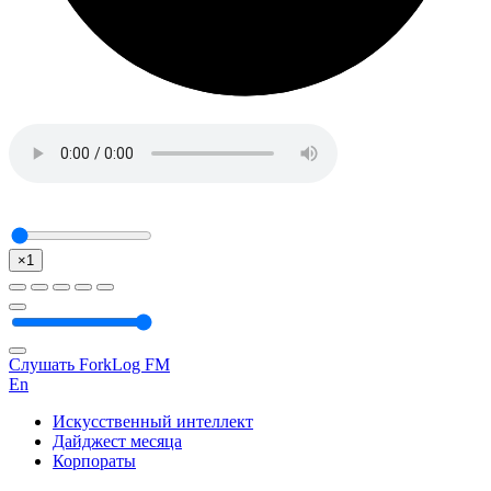
×1
Слушать ForkLog FM
En
Искусственный интеллект
Дайджест месяца
Корпораты