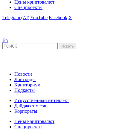
Цены криптовалют
Спецпроекты
Telegram (AI)
YouTube
Facebook
X
En
Новости
Лонгриды
Крипториум
Подкасты
Искусственный интеллект
Дайджест месяца
Корпораты
Цены криптовалют
Спецпроекты