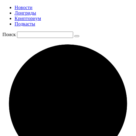
Новости
Лонгриды
Крипториум
Подкасты
Поиск