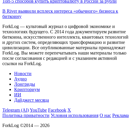
Топ-5 способов купить криптовалюту в России за рубли
В River выявили всплеск интереса «обычного» бизнеса к
биткоину
ForkLog — культовый журнал о цифровой экономике и
технологиях будущего. С 2014 года документируем развитие
биткоина, искусственного интеллекта, квантовых технологий
и других систем, определяющих трансформацию и развитие
цивилизации.
Все опубликованные материалы принадлежат
ForkLog. Вы можете перепечатывать наши материалы только
после согласования с редакцией и с указанием активной
ссылки на ForkLog.
Новости
Аудио
Лонгриды
Крипториум
ИИ
Дайджест месяца
Telegram (AI)
YouTube
Facebook
X
Политика приватности
Условия использования
О нас
Реклама
ForkLog ©2014 — 2026