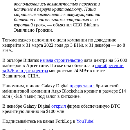
воспользовались возможностью перевести
наличные в первую криптовалюту. Наша
стратегия заключается в аккумулировании
биткоина с наименьшими затратами и за
короткий срок»
, — объяснил CEO Bitfarms
Эмилиано Гродски.
Топ-менеджер напомнил о цели компании по доведению
хешрейта к 31 марта 2022 года до 3 EH/s, к 31 декабря — до 8
EH/s.
В октябре Bitfarms
начала строительство
дата-центра на 55 000
майнеров в Аргентине. Позже она объявила о
приобретении
за $26 млн дата-центра
мощностью 24 МВт в штате
Вашингтон, США.
Напомним, в июне Galaxy Digital
предоставил
британской
майнинговой компании Argo Blockchain кредит в размере £14
млн (~$19,4 млн) под залог в биткоине.
В декабре Galaxy Digital
открыл
фирме обеспеченную BTC
кредитную линию на $100 млн.
Подписывайтесь на канал ForkLog в
YouTube
!