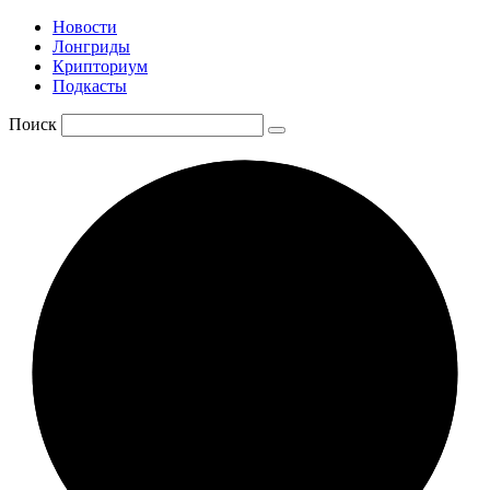
Новости
Лонгриды
Крипториум
Подкасты
Поиск