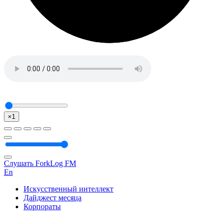
×1
Слушать ForkLog FM
En
Искусственный интеллект
Дайджест месяца
Корпораты