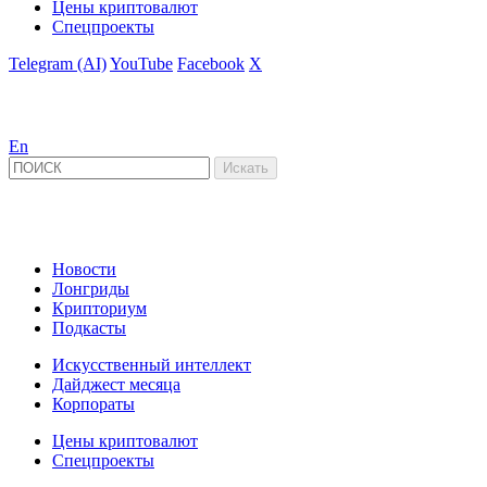
Цены криптовалют
Спецпроекты
Telegram (AI)
YouTube
Facebook
X
En
Новости
Лонгриды
Крипториум
Подкасты
Искусственный интеллект
Дайджест месяца
Корпораты
Цены криптовалют
Спецпроекты