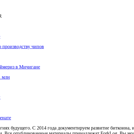
R
е
по производству чипов
аймериз в Мичигане
1 млн
t
енате
иях будущего. С 2014 года документируем развитие биткоина, 
и.
Все опубликованные материалы принадлежат ForkLog. Вы мож