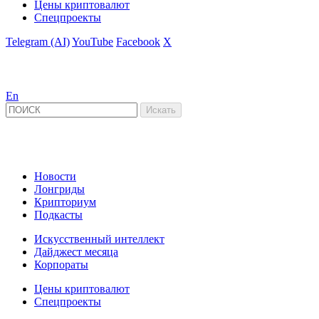
Цены криптовалют
Спецпроекты
Telegram (AI)
YouTube
Facebook
X
En
Новости
Лонгриды
Крипториум
Подкасты
Искусственный интеллект
Дайджест месяца
Корпораты
Цены криптовалют
Спецпроекты