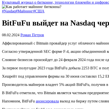
Культовый журнал о биткоине, технологии блокчейн и цифров
#Nasdaq
#Майнинг
#США
BitFuFu выйдет на Nasdaq че
08.02.2024
Роман Петров
Аффилированный с Bitmain провайдер услуг облачного майнин
Согласно утвержденной
SEC
форме F-4, акции объединенной к
Слияние бизнесов произойдет до 24 февраля 2024 года после 
За первое полугодие 2023 года BitFuFu добыла 2253 BTC и пол
Хешрейт под управлением фирмы на 30 июня составлял 15,2 EH
Производитель майнеров владеет 5% акций BitFuFu, получив в 
В BitFuFu отметили, что Bitmain является частным предприятие
Напомним, BitFuFu
анонсировала
выход на биржу путем слияния