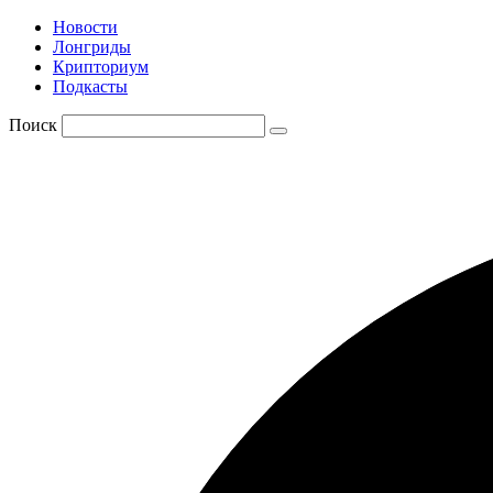
Новости
Лонгриды
Крипториум
Подкасты
Поиск