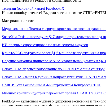
Подписывайтесь на ForkLog в социальных сетях
Telegram (основной канал)
Facebook
X
Нашли ошибку в тексте? Выделите ее и нажмите CTRL+ENTE
Материалы по теме
Медиакомпания Трампа свернула криптовалютное направлени
SpaceX и Tesla инвестируют $17 млрд в строительство завода 
ИИ впервые спроектировал полные геномы вирусов
Крипто-PAC потратили более $1,5 млн после поражения на пр
Падение биткоина принесло MARA квартальный убыток в $61
Сенат США перенес голосование по CLARITY Act на сентябрь
Сенат США «зашел в тупик» в вопросе принятия CLARITY Ac
ChatGPT стал основным ИИ-инструментом Конгресса США
Мнение: криптоиндустрия переживет провал CLARITY Act в С
ForkLog — культовый журнал о цифровой экономике и технолог
систем, определяющих трансформацию и развитие цивилизаци