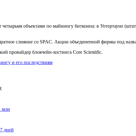
т четырьмя объектами по майнингу биткоина: в Уотертауне (шт
братное слияние со SPAC. Акции объединенной фирмы под назва
ий провайдер блокчейн-хостинга Core Scientific.
вингу и его последствиям
R
1 млн
87 дней