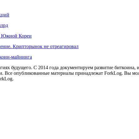
кций
млрд
к Южной Кореи
шение. Крипторынок не отреагировал
иткоин-майнинга
иях будущего. С 2014 года документируем развитие биткоина, 
и.
Все опубликованные материалы принадлежат ForkLog. Вы мож
rkLog.