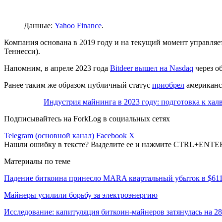
Данные:
Yahoo Finance
.
Компания основана в 2019 году и на текущий момент управляе
Теннесси).
Напомним, в апреле 2023 года
Bitdeer вышел на Nasdaq
через о
Ранее таким же образом публичный статус
приобрел
американск
Индустрия майнинга в 2023 году: подготовка к хал
Подписывайтесь на ForkLog в социальных сетях
Telegram (основной канал)
Facebook
X
Нашли ошибку в тексте? Выделите ее и нажмите CTRL+ENTE
Материалы по теме
Падение биткоина принесло MARA квартальный убыток в $61
Майнеры усилили борьбу за электроэнергию
Исследование: капитуляция биткоин-майнеров затянулась на 2