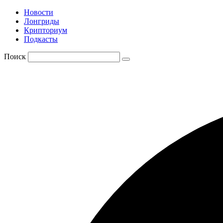
Новости
Лонгриды
Крипториум
Подкасты
Поиск