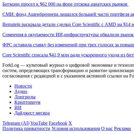
Биткоин просел к $62 000 на фоне отскока азиатских рынков
СМИ: фонд Ашенбреннера лишился большей части портфеля а
Bernstein раскрыла детали сделки Core Scientific с AMD на $14 
Сомнения в окупаемости ИИ-инфраструктуры обвалили рыно
ФРС оставила ставку без изменений при трех голосах за повы
Core Scientific списала $41,9 млн ради ускоренного ухода из б
ForkLog — культовый журнал о цифровой экономике и технолог
систем, определяющих трансформацию и развитие цивилизаци
согласования с редакцией и с указанием активной ссылки на Fo
Новости
Аудио
Лонгриды
Крипториум
ИИ
Дайджест месяца
Telegram (AI)
YouTube
Facebook
X
Политика приватности
Условия использования
О нас
Реклама