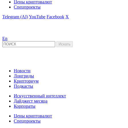
Цены криптовалют
Спецпроекты
Telegram (AI)
YouTube
Facebook
X
En
Новости
Лонгриды
Крипториум
Подкасты
Искусственный интеллект
Дайджест месяца
Корпораты
Цены криптовалют
Спецпроекты