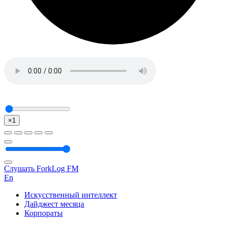
×1
Слушать ForkLog FM
En
Искусственный интеллект
Дайджест месяца
Корпораты