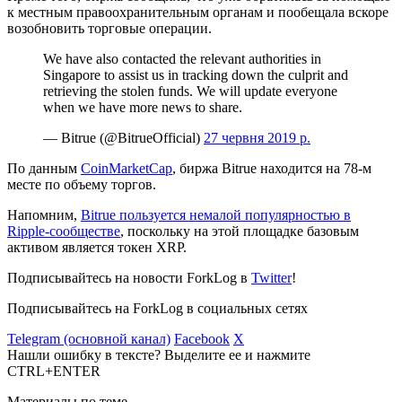
к местным правоохранительным органам и пообещала вскоре
возобновить торговые операции.
We have also contacted the relevant authorities in
Singapore to assist us in tracking down the culprit and
retrieving the stolen funds. We will update everyone
when we have more news to share.
— Bitrue (@BitrueOfficial)
27 червня 2019 р.
По данным
CoinMarketCap
, биржа Bitrue находится на 78-м
месте по объему торгов.
Напомним,
Bitrue пользуется немалой популярностью в
Ripple-сообществе
, поскольку на этой площадке базовым
активом является токен XRP.
Подписывайтесь на новости ForkLog в
Twitter
!
Подписывайтесь на ForkLog в социальных сетях
Telegram (основной канал)
Facebook
X
Нашли ошибку в тексте? Выделите ее и нажмите
CTRL+ENTER
Материалы по теме