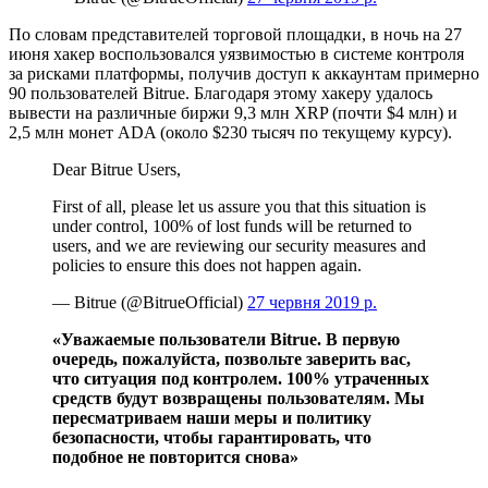
По словам представителей торговой площадки, в ночь на 27
июня хакер воспользовался уязвимостью в системе контроля
за рисками платформы, получив доступ к аккаунтам примерно
90 пользователей Bitrue. Благодаря этому хакеру удалось
вывести на различные биржи 9,3 млн XRP (почти $4 млн) и
2,5 млн монет ADA (около $230 тысяч по текущему курсу).
Dear Bitrue Users,
First of all, please let us assure you that this situation is
under control, 100% of lost funds will be returned to
users, and we are reviewing our security measures and
policies to ensure this does not happen again.
— Bitrue (@BitrueOfficial)
27 червня 2019 р.
«Уважаемые пользователи Bitrue. В первую
очередь, пожалуйста, позвольте заверить вас,
что ситуация под контролем. 100% утраченных
средств будут возвращены пользователям. Мы
пересматриваем наши меры и политику
безопасности, чтобы гарантировать, что
подобное не повторится снова»