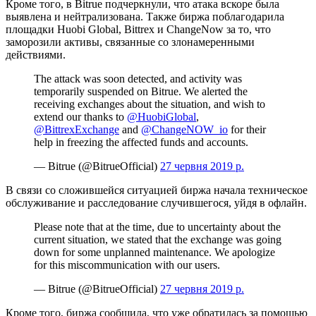
Кроме того, в Bitrue подчеркнули, что атака вскоре была
выявлена и нейтрализована. Также биржа поблагодарила
площадки Huobi Global, Bittrex и ChangeNow за то, что
заморозили активы, связанные со злонамеренными
действиями.
The attack was soon detected, and activity was
temporarily suspended on Bitrue. We alerted the
receiving exchanges about the situation, and wish to
extend our thanks to
@HuobiGlobal
,
@BittrexExchange
and
@ChangeNOW_io
for their
help in freezing the affected funds and accounts.
— Bitrue (@BitrueOfficial)
27 червня 2019 р.
В связи со сложившейся ситуацией биржа начала техническое
обслуживание и расследование случившегося, уйдя в офлайн.
Please note that at the time, due to uncertainty about the
current situation, we stated that the exchange was going
down for some unplanned maintenance. We apologize
for this miscommunication with our users.
— Bitrue (@BitrueOfficial)
27 червня 2019 р.
Кроме того, биржа сообщила, что уже обратилась за помощью