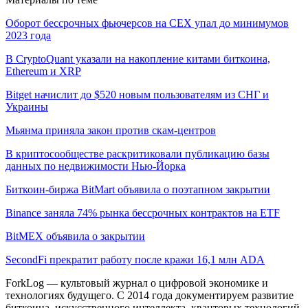
Оборот бессрочных фьючерсов на CEX упал до минимумов
2023 года
В CryptoQuant указали на накопление китами биткоина,
Ethereum и XRP
Bitget начислит до $520 новым пользователям из СНГ и
Украины
Мьянма приняла закон против скам-центров
В криптосообществе раскритиковали публикацию базы
данных по недвижимости Нью-Йорка
Биткоин-биржа BitMart объявила о поэтапном закрытии
Binance заняла 74% рынка бессрочных контрактов на ETF
BitMEX объявила о закрытии
SecondFi прекратит работу после кражи 16,1 млн ADA
ForkLog — культовый журнал о цифровой экономике и
технологиях будущего. С 2014 года документируем развитие
биткоина, искусственного интеллекта, квантовых технологий