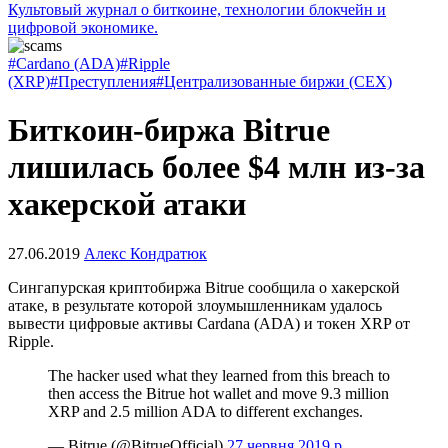
Культовый журнал о биткоине, технологии блокчейн и
цифровой экономике.
#Cardano (ADA)
#Ripple
(XRP)
#Преступления
#Централизованные биржи (CEX)
Биткоин-биржа Bitrue
лишилась более $4 млн из-за
хакерской атаки
27.06.2019
Алекс Кондратюк
Сингапурская криптобиржа Bitrue сообщила о хакерской
атаке, в результате которой злоумышленникам удалось
вывести цифровые активы Cardana (ADA) и токен XRP от
Ripple.
The hacker used what they learned from this breach to
then access the Bitrue hot wallet and move 9.3 million
XRP and 2.5 million ADA to different exchanges.
— Bitrue (@BitrueOfficial)
27 червня 2019 р.