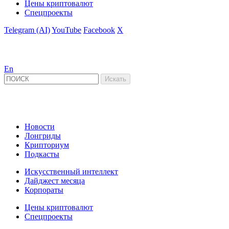
Цены криптовалют
Спецпроекты
Telegram (AI)
YouTube
Facebook
X
En
Новости
Лонгриды
Крипториум
Подкасты
Искусственный интеллект
Дайджест месяца
Корпораты
Цены криптовалют
Спецпроекты