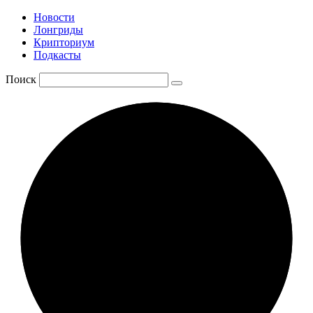
Новости
Лонгриды
Крипториум
Подкасты
Поиск