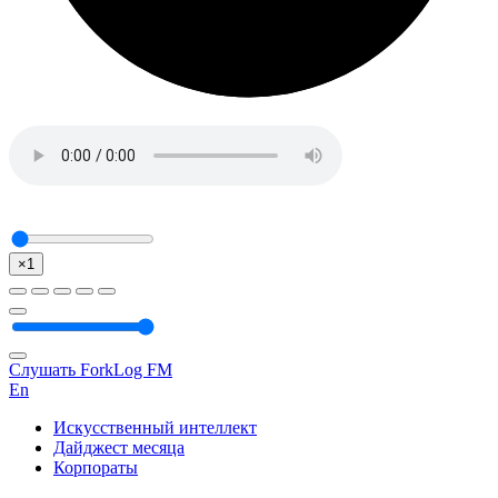
×1
Слушать ForkLog FM
En
Искусственный интеллект
Дайджест месяца
Корпораты