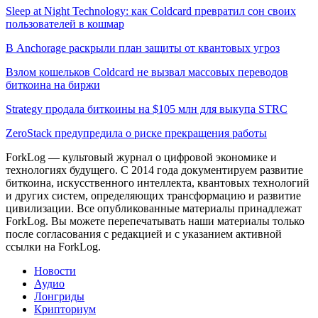
Sleep at Night Technology: как Coldcard превратил сон своих
пользователей в кошмар
В Anchorage раскрыли план защиты от квантовых угроз
Взлом кошельков Coldcard не вызвал массовых переводов
биткоина на биржи
Strategy продала биткоины на $105 млн для выкупа STRC
ZeroStack предупредила о риске прекращения работы
ForkLog — культовый журнал о цифровой экономике и
технологиях будущего. С 2014 года документируем развитие
биткоина, искусственного интеллекта, квантовых технологий
и других систем, определяющих трансформацию и развитие
цивилизации.
Все опубликованные материалы принадлежат
ForkLog. Вы можете перепечатывать наши материалы только
после согласования с редакцией и с указанием активной
ссылки на ForkLog.
Новости
Аудио
Лонгриды
Крипториум