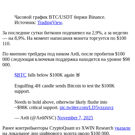
Часовой график BTC/USDT биржи Binance.
Источник:
TradingView
.
За последние сутки биткоин подешевел на 2,9%, а за неделю
— на 8,9%. На момент написания монета торгуется по $100
110.
По мнению трейдера под ником Ardi, после пробития $100
000 следующая ключевая поддержка находится на уровне $98
000.
$BTC
falls below $100K again 🚨
Engulfing 4H candle sends Bitcoin to test the $100K
support.
Needs to hold above, otherwise likely flushe into
~$98K critical support.
pic.twitter.com/LD5vzzzuvz
— Ardi (@ArdiNSC)
November 7, 2025
Ранее контрибьюторы CryptoQuant из XWIN Research
указали
на локальное дно цифрового золота около $100 000,