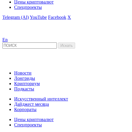
Цены криптовалют
Спецпроекты
Telegram (AI)
YouTube
Facebook
X
En
Новости
Лонгриды
Крипториум
Подкасты
Искусственный интеллект
Дайджест месяца
Корпораты
Цены криптовалют
Спецпроекты