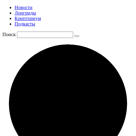
Новости
Лонгриды
Крипториум
Подкасты
Поиск