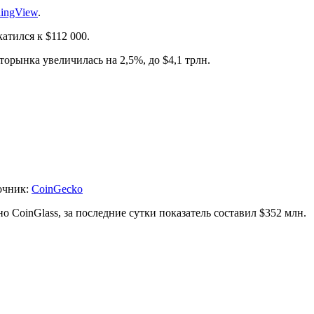
dingView
.
атился к $112 000.
орынка увеличилась на 2,5%, до $4,1 трлн.
очник:
CoinGecko
 CoinGlass, за последние сутки показатель составил $352 млн.