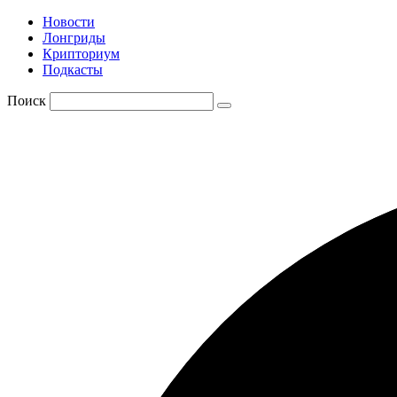
Новости
Лонгриды
Крипториум
Подкасты
Поиск