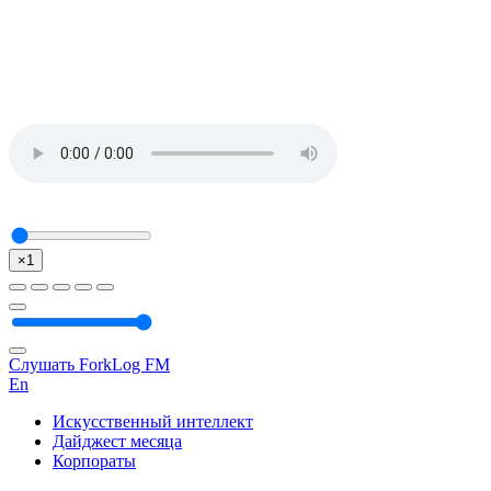
×1
Слушать ForkLog FM
En
Искусственный интеллект
Дайджест месяца
Корпораты