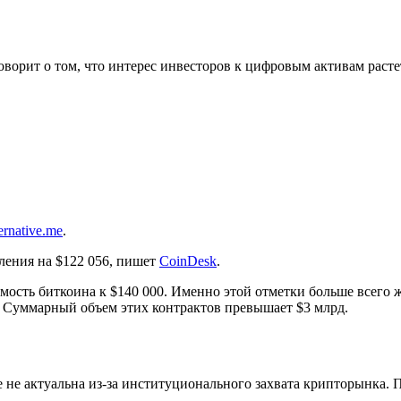
.
оворит о том, что интерес инвесторов к цифровым активам расте
ternative.me
.
ления на $122 056, пишет
CoinDesk
.
мость биткоина к $140 000. Именно этой отметки больше всего 
0. Суммарный объем этих контрактов превышает $3 млрд.
 не актуальна из-за институционального захвата крипторынка.