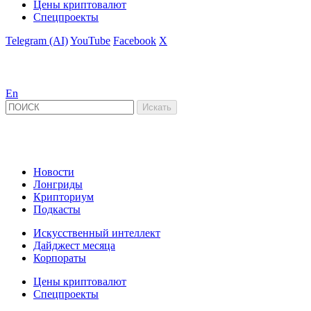
Цены криптовалют
Спецпроекты
Telegram (AI)
YouTube
Facebook
X
En
Новости
Лонгриды
Крипториум
Подкасты
Искусственный интеллект
Дайджест месяца
Корпораты
Цены криптовалют
Спецпроекты