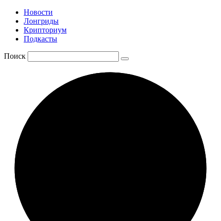
Новости
Лонгриды
Крипториум
Подкасты
Поиск