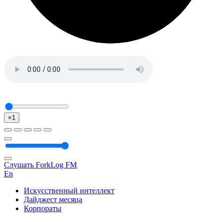
×1
Слушать ForkLog FM
En
Искусственный интеллект
Дайджест месяца
Корпораты