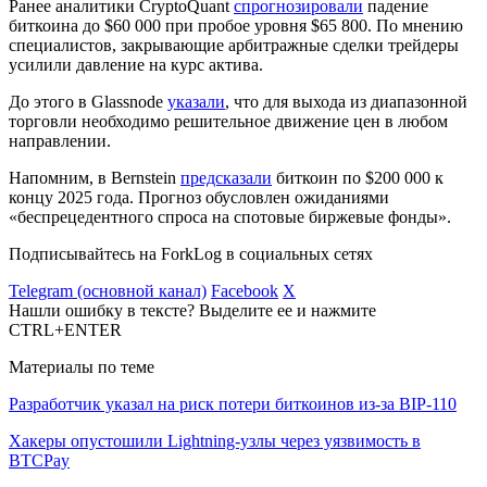
Ранее аналитики CryptoQuant
спрогнозировали
падение
биткоина до $60 000 при пробое уровня $65 800. По мнению
специалистов, закрывающие арбитражные сделки трейдеры
усилили давление на курс актива.
До этого в Glassnode
указали
, что для выхода из диапазонной
торговли необходимо решительное движение цен в любом
направлении.
Напомним, в Bernstein
предсказали
биткоин по $200 000 к
концу 2025 года. Прогноз обусловлен ожиданиями
«беспрецедентного спроса на спотовые биржевые фонды».
Подписывайтесь на ForkLog в социальных сетях
Telegram (основной канал)
Facebook
X
Нашли ошибку в тексте? Выделите ее и нажмите
CTRL+ENTER
Материалы по теме
Разработчик указал на риск потери биткоинов из-за BIP-110
Хакеры опустошили Lightning-узлы через уязвимость в
BTCPay