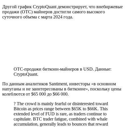
Другой график CryptoQuant демонстрирует, что внебиржевые
продажи (OTC) майнеров достигли самого высокого
суточного объема с марта 2024 года.
OTC-продажи биткоин-майнеров в USD. Данные:
CryptoQuant.
По данным аналитиков Santiment, инвесторы «в основном
напуганы и не заинтересованы в биткоине», поскольку цены
колеблются от $65 000 до $66 000.
? The crowd is mainly fearful or disinterested toward
Bitcoin as prices range between $65K to $66K. This
extended level of FUD is rare, as traders continue to
capitulate. BTC trader fatigue, combined with whale
accumulation, generally leads to bounces that reward