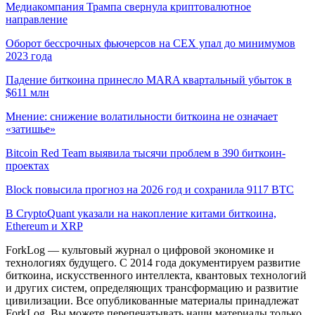
Медиакомпания Трампа свернула криптовалютное
направление
Оборот бессрочных фьючерсов на CEX упал до минимумов
2023 года
Падение биткоина принесло MARA квартальный убыток в
$611 млн
Мнение: снижение волатильности биткоина не означает
«затишье»
Bitcoin Red Team выявила тысячи проблем в 390 биткоин-
проектах
Block повысила прогноз на 2026 год и сохранила 9117 BTC
В CryptoQuant указали на накопление китами биткоина,
Ethereum и XRP
ForkLog — культовый журнал о цифровой экономике и
технологиях будущего. С 2014 года документируем развитие
биткоина, искусственного интеллекта, квантовых технологий
и других систем, определяющих трансформацию и развитие
цивилизации.
Все опубликованные материалы принадлежат
ForkLog. Вы можете перепечатывать наши материалы только