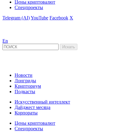
Цены криптовалют
Спецпроекты
Telegram (AI)
YouTube
Facebook
X
En
Новости
Лонгриды
Крипториум
Подкасты
Искусственный интеллект
Дайджест месяца
Корпораты
Цены криптовалют
Спецпроекты