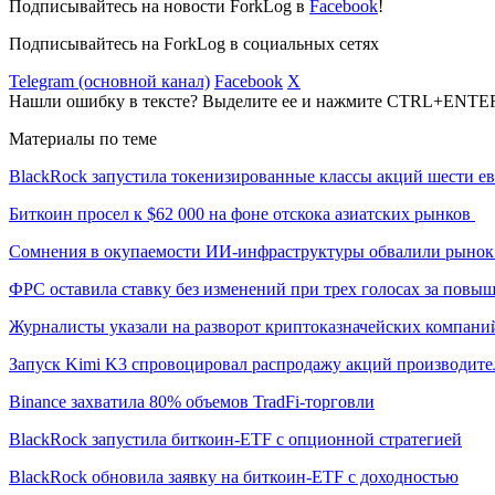
Подписывайтесь на новости ForkLog в
Facebook
!
Подписывайтесь на ForkLog в социальных сетях
Telegram (основной канал)
Facebook
X
Нашли ошибку в тексте? Выделите ее и нажмите CTRL+ENTE
Материалы по теме
BlackRock запустила токенизированные классы акций шести е
Биткоин просел к $62 000 на фоне отскока азиатских рынков
Сомнения в окупаемости ИИ-инфраструктуры обвалили рыно
ФРС оставила ставку без изменений при трех голосах за повы
Журналисты указали на разворот криптоказначейских компани
Запуск Kimi K3 спровоцировал распродажу акций производите
Binance захватила 80% объемов TradFi-торговли
BlackRock запустила биткоин-ETF с опционной стратегией
BlackRock обновила заявку на биткоин-ETF с доходностью