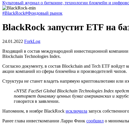
Культовый журнал о биткоине, технологии блокчейн и цифров
#BlackRock
#Фондовый рынок
BlackRock запустит ETF на ба
24.01.2022
ForkLog
Входящий в состав международной инвестиционной компании 
Blockchain Technologies Index.
Согласно документу, в состав Blockchain and Tech ETF войдут
акции компаний из сферы блокчейна и производителей чипов.
Структура не станет владеть напрямую криптовалютами или и
«NYSE FactSet Global Blockchain Technologies Index пред
повторяет динамику ценных бумаг американских и заруб
говорится в заявлении.
Напомним, в ноябре BlackRock
исключила
запуск собственног
Ранее глава инвесткомпании Ларри Финк
сообщил
о минимальн