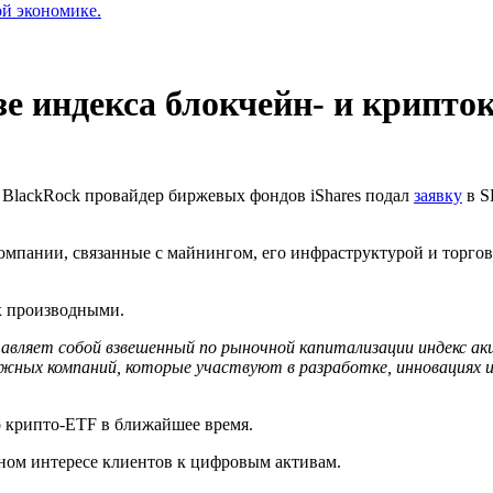
ой экономике.
зе индекса блокчейн- и крипт
BlackRock провайдер биржевых фондов iShares подал
заявку
в
S
 компании, связанные с майнингом, его инфраструктурой и торг
х производными.
ставляет собой взвешенный по рыночной капитализации индекс ак
ежных компаний, которые участвуют в разработке, инновациях и
о крипто-ЕTF в ближайшее время.
ом интересе клиентов к цифровым активам.