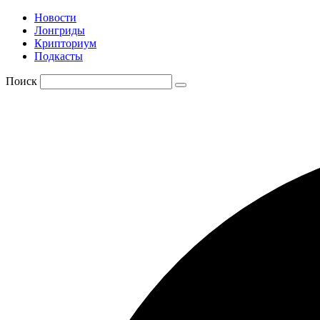
Новости
Лонгриды
Крипториум
Подкасты
Поиск