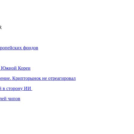
R
вропейских фондов
к Южной Кореи
шение. Крипторынок не отреагировал
й в сторону ИИ
лей чипов