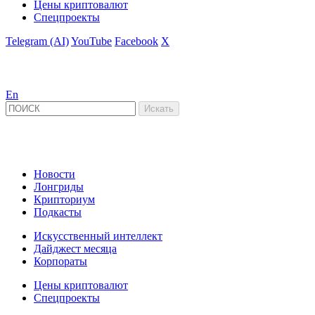
Цены криптовалют
Спецпроекты
Telegram (AI)
YouTube
Facebook
X
En
Новости
Лонгриды
Крипториум
Подкасты
Искусственный интеллект
Дайджест месяца
Корпораты
Цены криптовалют
Спецпроекты