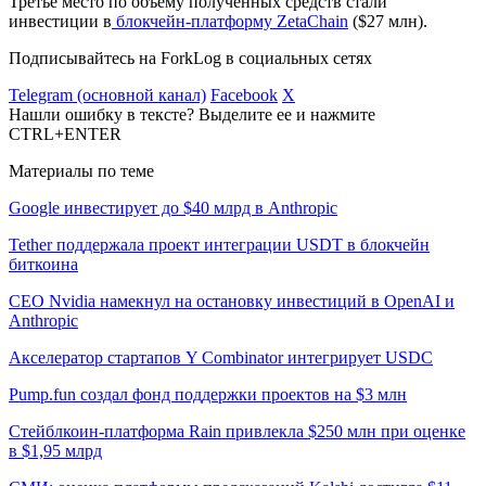
Третье место по объему полученных средств стали
инвестиции в
блокчейн-платформу ZetaChain
($27 млн).
Подписывайтесь на ForkLog в социальных сетях
Telegram (основной канал)
Facebook
X
Нашли ошибку в тексте? Выделите ее и нажмите
CTRL+ENTER
Материалы по теме
Google инвестирует до $40 млрд в Anthropic
Tether поддержала проект интеграции USDT в блокчейн
биткоина
CEO Nvidia намекнул на остановку инвестиций в OpenAI и
Anthropic
Акселератор стартапов Y Combinator интегрирует USDC
Pump.fun создал фонд поддержки проектов на $3 млн
Стейблкоин-платформа Rain привлекла $250 млн при оценке
в $1,95 млрд