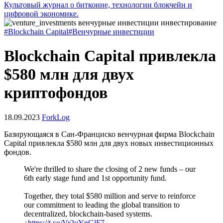
Культовый журнал о биткоине, технологии блокчейн и
цифровой экономике.
#Blockchain Capital
#Венчурные инвестиции
Blockchain Capital привлекла
$580 млн для двух
криптофондов
18.09.2023
ForkLog
Базирующаяся в Сан-Франциско венчурная фирма Blockchain
Capital привлекла $580 млн для двух новых инвестиционных
фондов.
We're thrilled to share the closing of 2 new funds – our
6th early stage fund and 1st opportunity fund.
Together, they total $580 million and serve to reinforce
our commitment to leading the global transition to
decentralized, blockchain-based systems.
↓
https://t.co/Vr2uYnGlF7