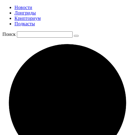
Новости
Лонгриды
Крипториум
Подкасты
Поиск