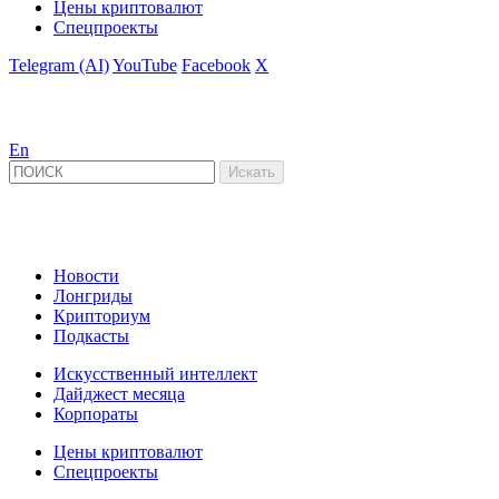
Цены криптовалют
Спецпроекты
Telegram (AI)
YouTube
Facebook
X
En
Новости
Лонгриды
Крипториум
Подкасты
Искусственный интеллект
Дайджест месяца
Корпораты
Цены криптовалют
Спецпроекты