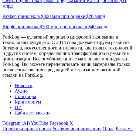
СМИ: оценка платформы предсказаний Kalshi достигла $11
млрд
Kraken привлекла $800 млн при оценке $20 млрд
Ripple привлекла $500 млн при оценке в $40 млрд
ForkLog — культовый журнал о цифровой экономике и
технологиях будущего. С 2014 года документируем развитие
биткоина, искусственного интеллекта, квантовых технологий
и других систем, определяющих трансформацию и развитие
цивилизации.
Все опубликованные материалы принадлежат
ForkLog. Вы можете перепечатывать наши материалы только
после согласования с редакцией и с указанием активной
ссылки на ForkLog.
Новости
Аудио
Лонгриды
Крипториум
ИИ
Дайджест месяца
Telegram (AI)
YouTube
Facebook
X
Политика приватности
Условия использования
О нас
Реклама