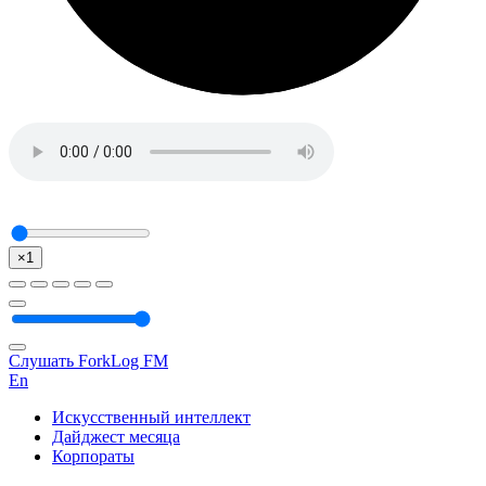
×1
Слушать ForkLog FM
En
Искусственный интеллект
Дайджест месяца
Корпораты