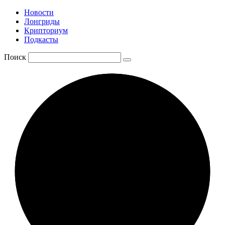
Новости
Лонгриды
Крипториум
Подкасты
Поиск