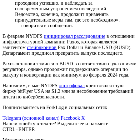
проходили успешно, и наблюдать за
своевременным устранением последствий.
Ведомство, конечно, продолжит применять
принудительные меры там, где это необходимо»,
— говорится в сообщении.
В феврале NYDFS
инициировал расследование
в отношении
инфраструктурной компании Paxos, которая является
эмитентом
стейблкоинов
Pax Dollar и Binance USD (BUSD).
Департамент предписал прекратить выпуск последнего.
Paxos остановил эмиссию BUSD в соответствии с указаниями
регулятора, однако продолжит поддерживать операции по
выкупу и конвертации как минимум до февраля 2024 года.
Напомним, в мае NYDFS
оштрафовал
криптовалютную
биржу bitFlyer USA на $1,2 млн за несоблюдение требований
штата по кибербезопасности.
Подписывайтесь на ForkLog в социальных сетях
Telegram (основной канал)
Facebook
X
Нашли ошибку в тексте? Выделите ее и нажмите
CTRL+ENTER
Материалы по теме