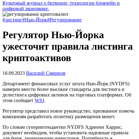
Культовый журнал о биткоине, технологии блокчейн и
цифровой экономике.
#листинг
#Нью-Йорк
#Регулирование
Регулятор Нью-Йорка
ужесточит правила листинга
криптоактивов
18.09.2023
Василий Смирнов
Департамент финансовых услуг штата Нью-Йорк (NYDFS)
намерен ввести более высокие стандарты для листинга и
делистинга цифровых активов на торговых платформах. Об
этом сообщает
WSJ
.
Регулятор представил новое руководство, призванное помочь
компаниям разработать политику размещения монет.
По словам суперинтендантки NYDFS Адриенн Харрис,
документ необходим, чтобы установить надежные правила
для бирж, защищающие инвесторов. Потребность в