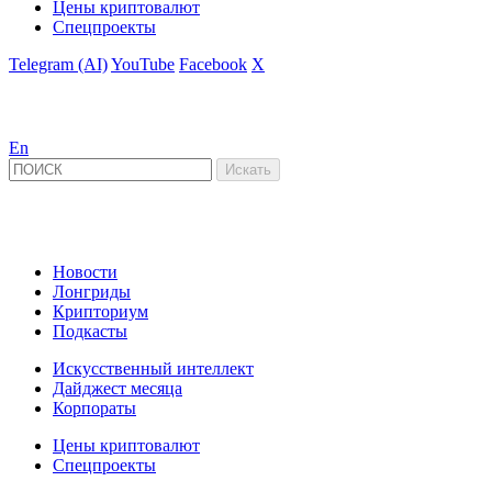
Цены криптовалют
Спецпроекты
Telegram (AI)
YouTube
Facebook
X
En
Новости
Лонгриды
Крипториум
Подкасты
Искусственный интеллект
Дайджест месяца
Корпораты
Цены криптовалют
Спецпроекты