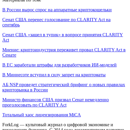
В России вырос спрос на аппаратные криптокошельки
Сенат США перенес голосование по CLARITY Act на
сентябрь
Сенат США «зашел в тупик» в вопросе принятия CLARITY
Act
Мнение: криптоиндустрия переживет провал CLARITY Act в
Сенате
В ЕС заработали штрафы для разработчиков ИИ-моделей
В Миннесоте вступил в силу запрет на криптоматы
АБ NSP проведет стратегический брифинг о новых правилах
крипторынка в России
Министр финансов США призвал Сенат немедленно
проголосовать по CLARITY Act
Тотальный хаос лицензирования MiCA
ForkLog — культовый журнал о цифровой экономике и
технологиях будущего. С 2014 года документируем развитие