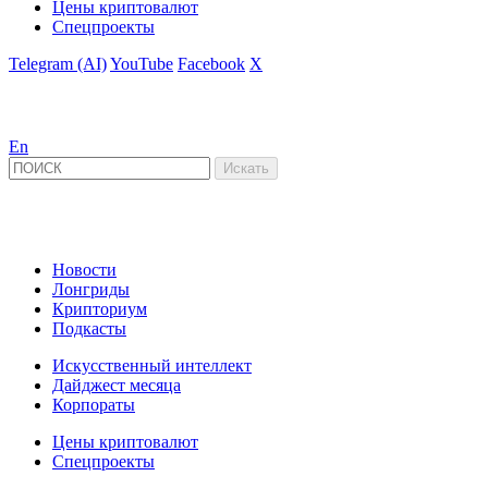
Цены криптовалют
Спецпроекты
Telegram (AI)
YouTube
Facebook
X
En
Новости
Лонгриды
Крипториум
Подкасты
Искусственный интеллект
Дайджест месяца
Корпораты
Цены криптовалют
Спецпроекты