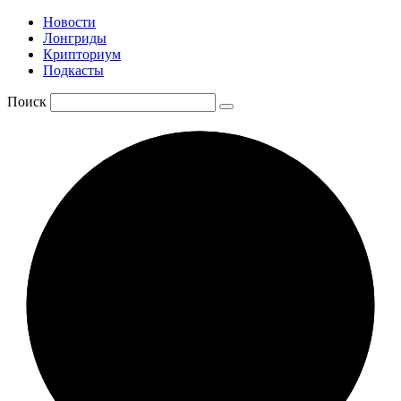
Новости
Лонгриды
Крипториум
Подкасты
Поиск