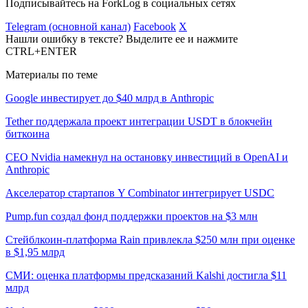
Подписывайтесь на ForkLog в социальных сетях
Telegram (основной канал)
Facebook
X
Нашли ошибку в тексте? Выделите ее и нажмите
CTRL+ENTER
Материалы по теме
Google инвестирует до $40 млрд в Anthropic
Tether поддержала проект интеграции USDT в блокчейн
биткоина
CEO Nvidia намекнул на остановку инвестиций в OpenAI и
Anthropic
Акселератор стартапов Y Combinator интегрирует USDC
Pump.fun создал фонд поддержки проектов на $3 млн
Стейблкоин-платформа Rain привлекла $250 млн при оценке
в $1,95 млрд
СМИ: оценка платформы предсказаний Kalshi достигла $11
млрд