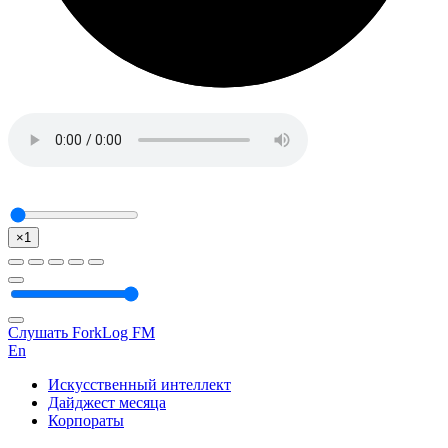
×1
Слушать ForkLog FM
En
Искусственный интеллект
Дайджест месяца
Корпораты