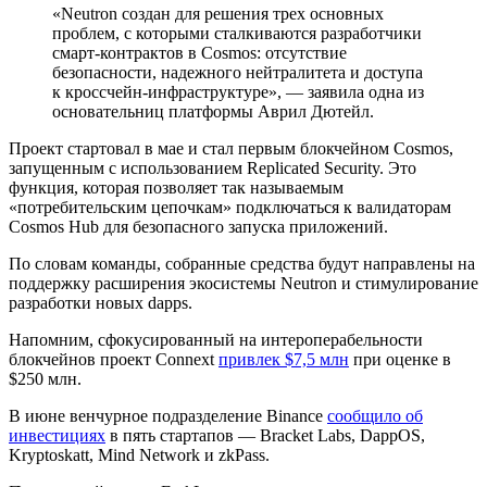
«Neutron создан для решения трех основных
проблем, с которыми сталкиваются разработчики
смарт-контрактов в Cosmos: отсутствие
безопасности, надежного нейтралитета и доступа
к кроссчейн-инфраструктуре», — заявила одна из
основательниц платформы Аврил Дютейл.
Проект стартовал в мае и стал первым блокчейном Cosmos,
запущенным с использованием Replicated Security. Это
функция, которая позволяет так называемым
«потребительским цепочкам» подключаться к валидаторам
Cosmos Hub для безопасного запуска приложений.
По словам команды, собранные средства будут направлены на
поддержку расширения экосистемы Neutron и стимулирование
разработки новых
dapps
.
Напомним, сфокусированный на интероперабельности
блокчейнов проект Connext
привлек $7,5 млн
при оценке в
$250 млн.
В июне венчурное подразделение Binance
сообщило об
инвестициях
в пять стартапов — Bracket Labs, DappOS,
Kryptoskatt, Mind Network и zkPass.