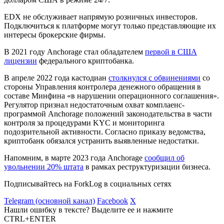
EDX не обслуживает напрямую розничных инвесторов.
Подключиться к платформе могут только представляющие их
интересы брокерские фирмы.
В 2021 году Anchorage стал обладателем
первой в США
лицензии
федерального криптобанка.
В апреле 2022 года кастодиан
столкнулся с обвинениями
со
стороны Управления контролера денежного обращения в
составе Минфина «в нарушении операционного соглашения».
Регулятор признал недостаточным охват комплаенс-
программой Anchorage положений законодательства в части
контроля за процедурами
KYC
и мониторинга
подозрительной активности. Согласно приказу ведомства,
криптобанк обязался устранить выявленные недостатки.
Напомним, в марте 2023 года Anchorage
сообщил об
увольнении 20% штата
в рамках реструктуризации бизнеса.
Подписывайтесь на ForkLog в социальных сетях
Telegram (основной канал)
Facebook
X
Нашли ошибку в тексте? Выделите ее и нажмите
CTRL+ENTER