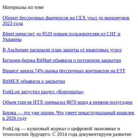
Материалы по теме
Оборот бессрочных фьючерсов на CEX упал до минимумов
2023 года
Bitget начислит до $520 новым пользователям из СНГ и
Украины
В Anchorage раскрыли план защиты от квантовых угроз
Биткоин-биржа BitMart объявила о поэтапном закрытии
Binance заняла 74% рынка бессрочных контрактов на ETF
BitMEX объявила о закрытии
ForkLog запустил раздел «Корпораты»
Объем торгов HTX превысил $870 млрд в первом полугодии
Биржа — это уже опция. Что умеет некастодиальный кошелек
в 2026 году
ForkLog — культовый журнал о цифровой экономике и
технологиях будущего. С 2014 года документируем развитие