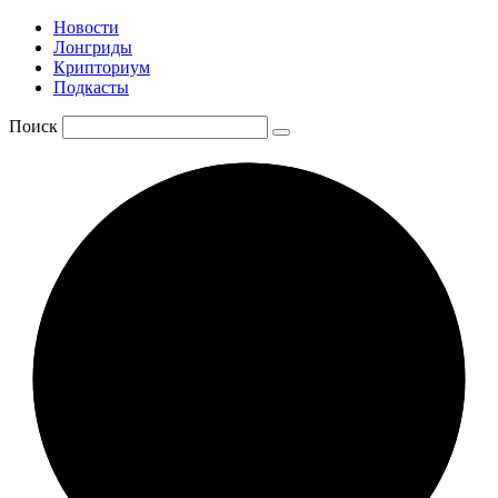
Новости
Лонгриды
Крипториум
Подкасты
Поиск