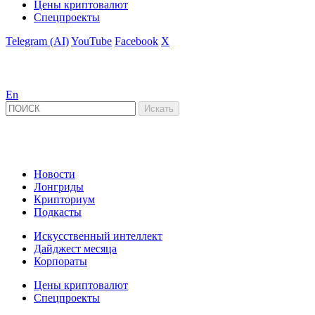
Цены криптовалют
Спецпроекты
Telegram (AI)
YouTube
Facebook
X
En
Новости
Лонгриды
Крипториум
Подкасты
Искусственный интеллект
Дайджест месяца
Корпораты
Цены криптовалют
Спецпроекты