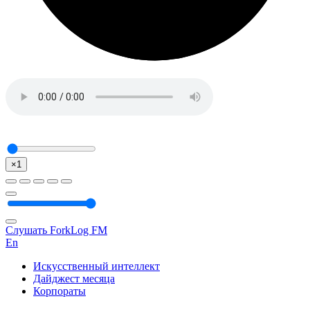
×1
Слушать ForkLog FM
En
Искусственный интеллект
Дайджест месяца
Корпораты