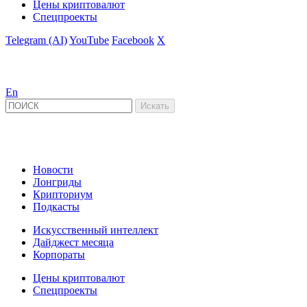
Цены криптовалют
Спецпроекты
Telegram (AI)
YouTube
Facebook
X
En
Новости
Лонгриды
Крипториум
Подкасты
Искусственный интеллект
Дайджест месяца
Корпораты
Цены криптовалют
Спецпроекты