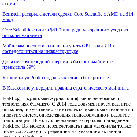
акций
Bernstein раскрыла детали сделки Core Scientific с AMD на $14
млрд
Core Scientific списала $41,9 млн ради ускоренного ухода из
биткоин-майнинга
Майнерам посоветовали не покупать GPU ради ИИ и
сосредоточиться на инфраструктуре
Доля низкоуглеродной энергии в биткоин-майнинге
превысила 59%
Биткоин-пул Poolin подал заявление о банкротстве
В Казахстане утвердили правила стратегического майнинга
ForkLog — культовый журнал о цифровой экономике и
технологиях будущего. С 2014 года документируем развитие
биткоина, искусственного интеллекта, квантовых технологий
и других систем, определяющих трансформацию и развитие
цивилизации.
Все опубликованные материалы принадлежат
ForkLog. Вы можете перепечатывать наши материалы только
после согласования с редакцией и с указанием активной
ссылки на ForkLog.