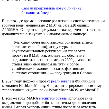
Canaan представила новую линейку
биткоин-майнеров
В настоящее время в регионе реализована система генерации
горячей воды мощностью 2 МВт на базе 228 единиц
A1566HA. Опираясь на результаты эксперимента, заказчик
дополнительно закупит 692 аналогичный майнера.
«Благодаря сочетанию высокопроизводительной
вычислительной инфраструктуры и
крупномасштабной рекуперации тепла этот
проект на 8 МВт, как ожидается, обеспечит
надежное отопление примерно 2800 домов, что
станет значимым шагом на пути к более
устойчивым и экономически эффективным
системам отопления», — подчеркнули в Canaan.
В 2024 году похожий проект
реализовала
в Финляндии
компания Hashlabs Mining. Фирма интегрировала в систему
теплоснабжения установки WhatsMiner M63S от MicroBT.
В том же году MARA
масштабировала
использование
выделяемого при добыче биткоина тепла для отопления
жилья. Вторая очередь инициативы позволила охватить