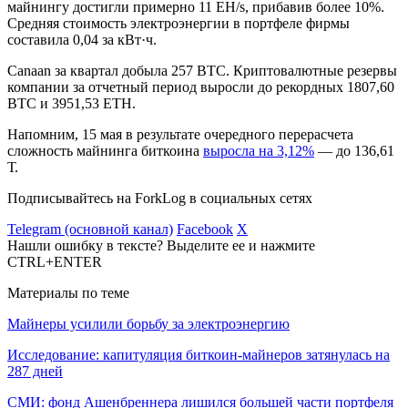
майнингу достигли примерно 11 EH/s, прибавив более 10%.
Средняя стоимость электроэнергии в портфеле фирмы
составила 0,04 за кВт·ч.
Canaan за квартал добыла 257 BTC. Криптовалютные резервы
компании за отчетный период выросли до рекордных 1807,60
BTC и 3951,53 ETH.
Напомним, 15 мая в результате очередного перерасчета
сложность майнинга биткоина
выросла на 3,12%
— до 136,61
Т.
Подписывайтесь на ForkLog в социальных сетях
Telegram (основной канал)
Facebook
X
Нашли ошибку в тексте? Выделите ее и нажмите
CTRL+ENTER
Материалы по теме
Майнеры усилили борьбу за электроэнергию
Исследование: капитуляция биткоин-майнеров затянулась на
287 дней
СМИ: фонд Ашенбреннера лишился большей части портфеля