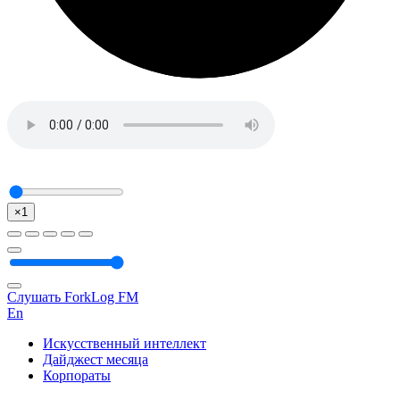
×1
Слушать ForkLog FM
En
Искусственный интеллект
Дайджест месяца
Корпораты