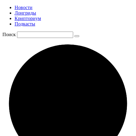
Новости
Лонгриды
Крипториум
Подкасты
Поиск