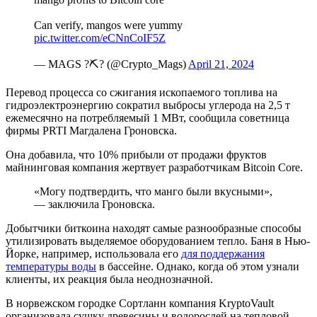
Can verify, mangos were yummy
pic.twitter.com/eCNnCoIF5Z
— MAGS ?⛏️? (@Crypto_Mags)
April 21, 2024
Перевод процесса со сжигания ископаемого топлива на
гидроэлектроэнергию сократил выбросы углерода на 2,5 т
ежемесячно на потребляемый 1 МВт, сообщила советница
фирмы PRTI Магдалена Гроновска.
Она добавила, что 10% прибыли от продажи фруктов
майнинговая компания жертвует разработчикам Bitcoin Core.
«Могу подтвердить, что манго были вкусными»,
— заключила Гроновска.
Добытчики биткоина находят самые разнообразные способы
утилизировать выделяемое оборудованием тепло. Баня в Нью-
Йорке, например, использовала его
для поддержания
температуры воды
в бассейне. Однако, когда об этом узнали
клиенты, их реакция была неоднозначной.
В норвежском городке Сортланн компания KryptoVault
организовала сушку древесины и водорослей на тепловой