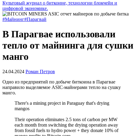
Культовый журнал о биткоине, технологии блокчейн и
цифровой экономике.
#Майнинг
#Парагвай
В Парагвае использовали
тепло от майнинга для сушки
манго
24.04.2024
Роман Петров
Одно из предприятий по добыче биткоина в Парагвае
направило выделяемое ASIC-майнерами тепло на сушку
манго.
There's a mining project in Paraguay that's drying
mangos
Their operation eliminates 2.5 tons of carbon per MW
each month from switching the drying operation away
from fossil fuels to hydro power + they donate 10% of
mango profits to Bitcoin core