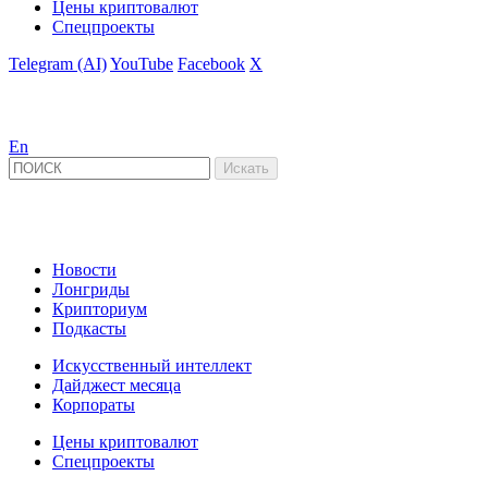
Цены криптовалют
Спецпроекты
Telegram (AI)
YouTube
Facebook
X
En
Новости
Лонгриды
Крипториум
Подкасты
Искусственный интеллект
Дайджест месяца
Корпораты
Цены криптовалют
Спецпроекты