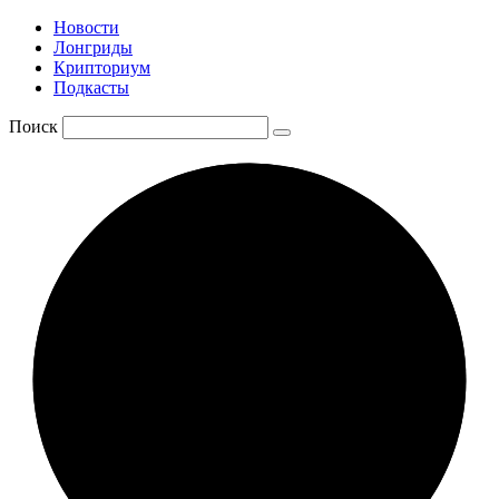
Новости
Лонгриды
Крипториум
Подкасты
Поиск