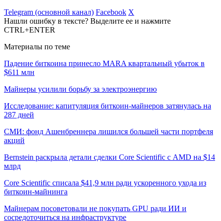
Telegram (основной канал)
Facebook
X
Нашли ошибку в тексте? Выделите ее и нажмите
CTRL+ENTER
Материалы по теме
Падение биткоина принесло MARA квартальный убыток в
$611 млн
Майнеры усилили борьбу за электроэнергию
Исследование: капитуляция биткоин-майнеров затянулась на
287 дней
СМИ: фонд Ашенбреннера лишился большей части портфеля
акций
Bernstein раскрыла детали сделки Core Scientific с AMD на $14
млрд
Core Scientific списала $41,9 млн ради ускоренного ухода из
биткоин-майнинга
Майнерам посоветовали не покупать GPU ради ИИ и
сосредоточиться на инфраструктуре