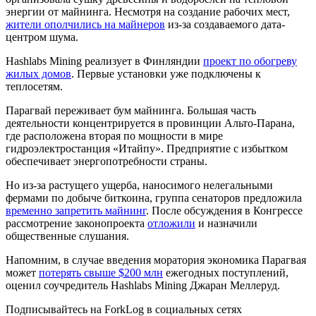
энергии от майнинга. Несмотря на создание рабочих мест,
жители ополчились на майнеров
из-за создаваемого дата-
центром шума.
Hashlabs Mining реализует в Финляндии
проект по обогреву
жилых домов
. Первые установки уже подключены к
теплосетям.
Парагвай переживает бум майнинга. Большая часть
деятельности концентрируется в провинции Альто-Парана,
где расположена вторая по мощности в мире
гидроэлектростанция «Итайпу». Предприятие с избытком
обеспечивает энергопотребности страны.
Но из-за растущего ущерба, наносимого нелегальными
фермами по добыче биткоина, группа сенаторов предложила
временно запретить майнинг
. После обсуждения в Конгрессе
рассмотрение законопроекта
отложили
и назначили
общественные слушания.
Напомним, в случае введения моратория экономика Парагвая
может
потерять свыше $200 млн
ежегодных поступлений,
оценил соучредитель Hashlabs Mining Джаран Меллеруд.
Подписывайтесь на ForkLog в социальных сетях