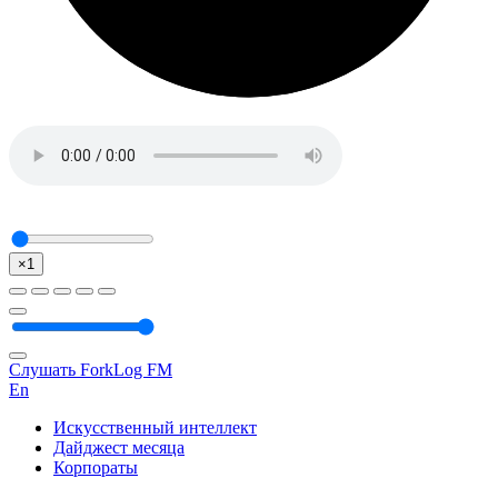
×1
Слушать ForkLog FM
En
Искусственный интеллект
Дайджест месяца
Корпораты