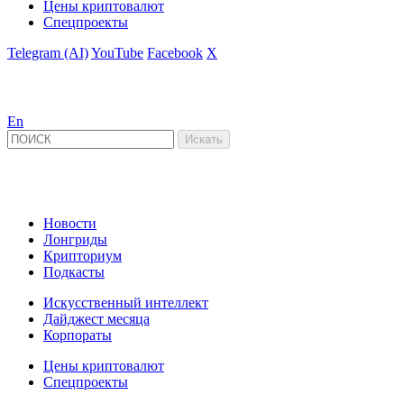
Цены криптовалют
Спецпроекты
Telegram (AI)
YouTube
Facebook
X
En
Новости
Лонгриды
Крипториум
Подкасты
Искусственный интеллект
Дайджест месяца
Корпораты
Цены криптовалют
Спецпроекты