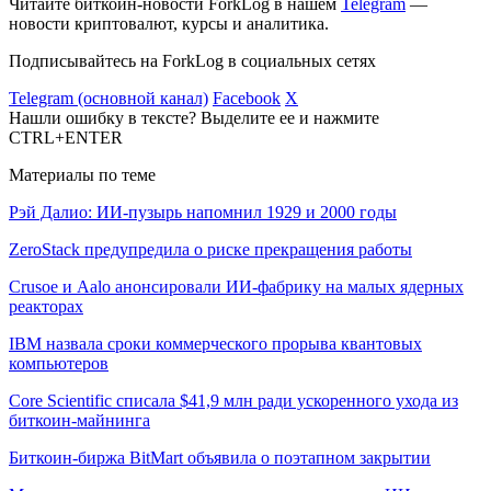
Читайте биткоин-новости ForkLog в нашем
Telegram
—
новости криптовалют, курсы и аналитика.
Подписывайтесь на ForkLog в социальных сетях
Telegram (основной канал)
Facebook
X
Нашли ошибку в тексте? Выделите ее и нажмите
CTRL+ENTER
Материалы по теме
Рэй Далио: ИИ-пузырь напомнил 1929 и 2000 годы
ZeroStack предупредила о риске прекращения работы
Crusoe и Aalo анонсировали ИИ-фабрику на малых ядерных
реакторах
IBM назвала сроки коммерческого прорыва квантовых
компьютеров
Core Scientific списала $41,9 млн ради ускоренного ухода из
биткоин-майнинга
Биткоин-биржа BitMart объявила о поэтапном закрытии