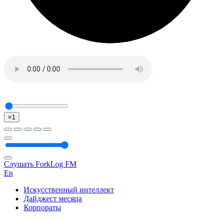
×1
Слушать ForkLog FM
En
Искусственный интеллект
Дайджест месяца
Корпораты