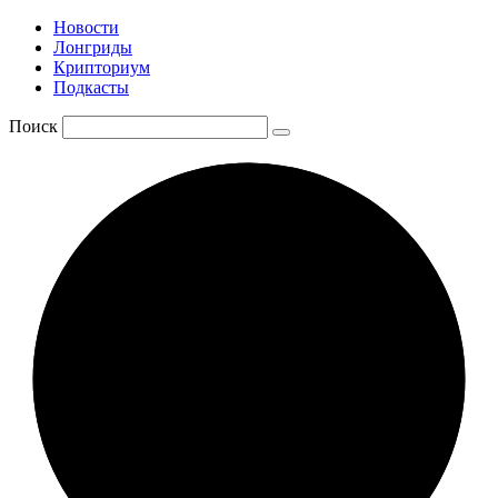
Новости
Лонгриды
Крипториум
Подкасты
Поиск