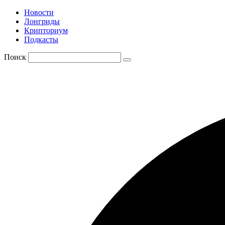
Новости
Лонгриды
Крипториум
Подкасты
Поиск