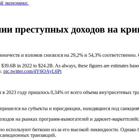
ой экономике.
нии преступных доходов на кри
ичеств и взломов снизился на 29,2% и 54,3% соответственно. Об
rom $39.6B in 2022 to $24.2B. As always, these figures are estimates base
y.
pic.twitter.com/4Y6OAyL6Pt
в 2023 году пришлось 0,34% от всего объема внутрисетевых тра
 пришелся на субъекты и юрисдикции, находящиеся под санкци
доходов на рынках программ-вымогателей и даркнет-маркетплей
 используют биткоин из-за его высокой ликвидности. Однако б
одсанкционных транзакций.