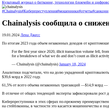
Культовый журнал о биткоине, технологии блокчейн и цифров
#Chainalysis
#Киберпреступления
#мошенники
#отчеты
#санкции
Chainalysis сообщила о сниже
19.01.2024
Лена Джесс
По итогам 2023 года объем незаконных доходов от криптомошенн
For the first year since 2020, illicit transaction volume fell, f
for a breakdown of what we do and don’t count as illicit activit
— Chainalysis (@chainalysis)
January 18, 2024
Аналитики подсчитали, что на долю украденной криптовалюты 
$39,6 млрд в 2022 году.
61,5% от всего объема незаконных транзакций —$14,9 млрд —
В отличие от общих тенденций эксперты зафиксировали рост 
Киберпреступники в этих сферах по-прежнему преимущественно
на стейблкоины, в частности это касается мошенничества и п