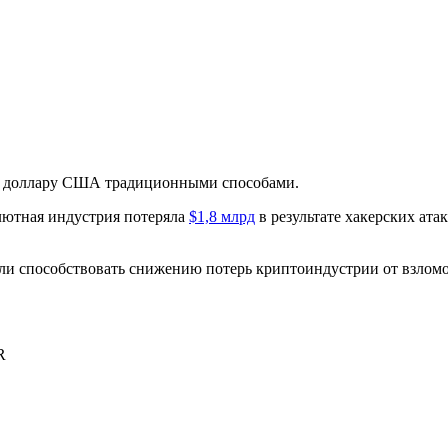
х к доллару США традиционными способами.
алютная индустрия потеряла
$1,8 млрд
в результате хакерских ата
гли способствовать снижению потерь криптоиндустрии от взломов
R