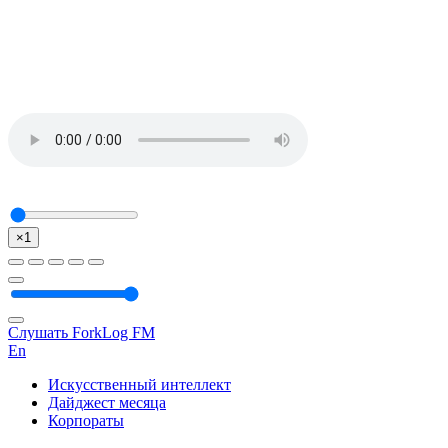
×1
Слушать ForkLog FM
En
Искусственный интеллект
Дайджест месяца
Корпораты