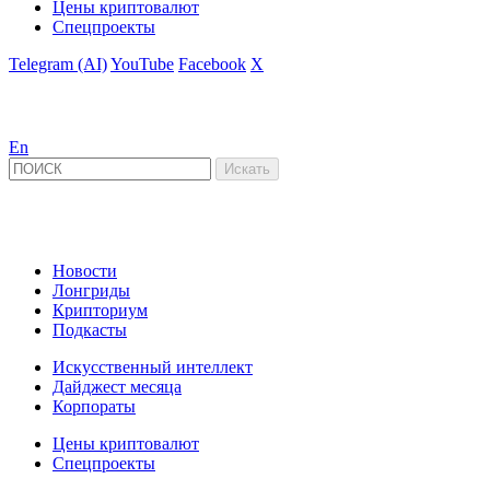
Цены криптовалют
Спецпроекты
Telegram (AI)
YouTube
Facebook
X
En
Новости
Лонгриды
Крипториум
Подкасты
Искусственный интеллект
Дайджест месяца
Корпораты
Цены криптовалют
Спецпроекты