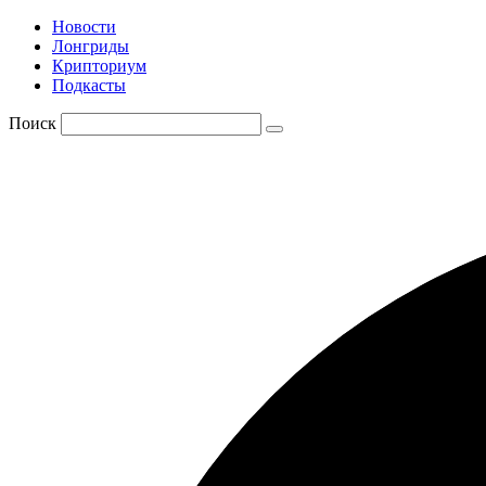
Новости
Лонгриды
Крипториум
Подкасты
Поиск