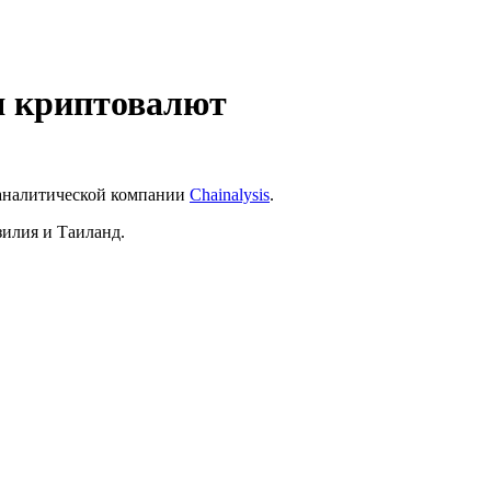
ия криптовалют
е аналитической компании
Chainalysis
.
илия и Таиланд.