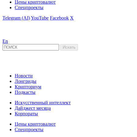
Цены криптовалют
Спецпроекты
Telegram (AI)
YouTube
Facebook
X
En
Новости
Лонгриды
Крипториум
Подкасты
Искусственный интеллект
Дайджест месяца
Корпораты
Цены криптовалют
Спецпроекты