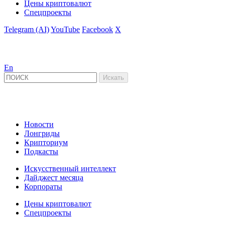
Цены криптовалют
Спецпроекты
Telegram (AI)
YouTube
Facebook
X
En
Новости
Лонгриды
Крипториум
Подкасты
Искусственный интеллект
Дайджест месяца
Корпораты
Цены криптовалют
Спецпроекты