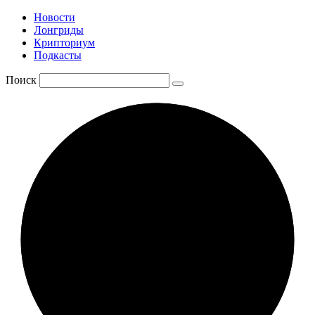
Новости
Лонгриды
Крипториум
Подкасты
Поиск