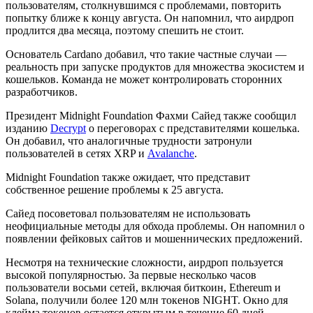
пользователям, столкнувшимся с проблемами, повторить
попытку ближе к концу августа. Он напомнил, что аирдроп
продлится два месяца, поэтому спешить не стоит.
Основатель Cardano добавил, что такие частные случаи —
реальность при запуске продуктов для множества экосистем и
кошельков. Команда не может контролировать сторонних
разработчиков.
Президент Midnight Foundation Фахми Сайед также сообщил
изданию
Decrypt
о переговорах с представителями кошелька.
Он добавил, что аналогичные трудности затронули
пользователей в сетях XRP и
Avalanche
.
Midnight Foundation также ожидает, что представит
собственное решение проблемы к 25 августа.
Сайед посоветовал пользователям не использовать
неофициальные методы для обхода проблемы. Он напомнил о
появлении фейковых сайтов и мошеннических предложений.
Несмотря на технические сложности, аирдроп пользуется
высокой популярностью. За первые несколько часов
пользователи восьми сетей, включая биткоин, Ethereum и
Solana, получили более 120 млн токенов NIGHT. Окно для
клейма токенов остается открытым в течение 60 дней.