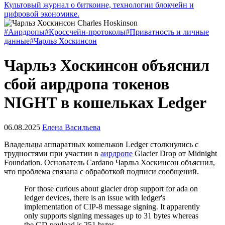
Культовый журнал о биткоине, технологии блокчейн и
цифровой экономике.
#Аирдропы
#Кроссчейн-протоколы
#Приватность и личные
данные
#Чарльз Хоскинсон
Чарльз Хоскинсон объяснил
сбой аирдропа токенов
NIGHT в кошельках Ledger
06.08.2025
Елена Васильева
Владельцы аппаратных кошельков Ledger столкнулись с
трудностями при участии в
аирдропе
Glacier Drop от Midnight
Foundation. Основатель Cardano Чарльз Хоскинсон объяснил,
что проблема связана с обработкой подписи сообщений.
For those curious about glacier drop support for ada on
ledger devices, there is an issue with ledger's
implementation of CIP-8 message signing. It apparently
only supports signing messages up to 31 bytes whereas
the GD payload is 251 bytes.