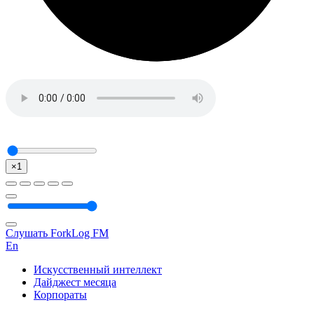
×1
Слушать ForkLog FM
En
Искусственный интеллект
Дайджест месяца
Корпораты