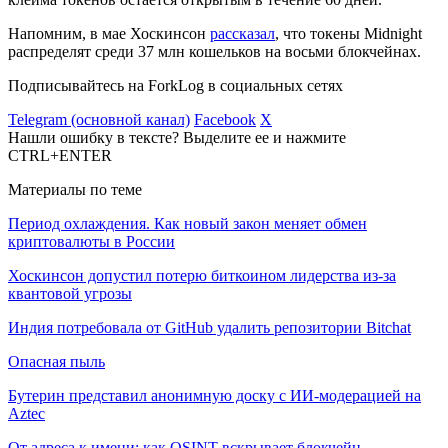
Напомним, в мае Хоскинсон
рассказал
, что токены Midnight
распределят среди 37 млн кошельков на восьми блокчейнах.
Подписывайтесь на ForkLog в социальных сетях
Telegram (основной канал)
Facebook
X
Нашли ошибку в тексте? Выделите ее и нажмите
CTRL+ENTER
Материалы по теме
Период охлаждения. Как новый закон меняет обмен
криптовалюты в России
Хоскинсон допустил потерю биткоином лидерства из-за
квантовой угрозы
Индия потребовала от GitHub удалить репозитории Bitchat
Опасная пыль
Бутерин представил анонимную доску с ИИ-модерацией на
Aztec
От адреса к имени: как OSINT вскрывает блокчейн