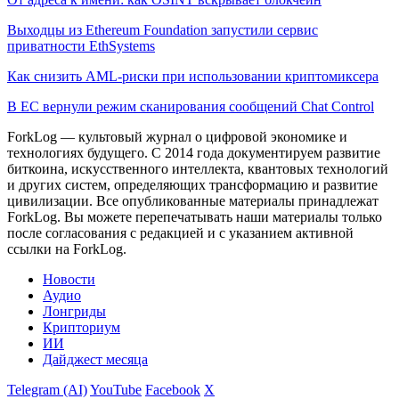
Выходцы из Ethereum Foundation запустили сервис
приватности EthSystems
Как снизить AML-риски при использовании криптомиксера
В ЕС вернули режим сканирования сообщений Chat Control
ForkLog — культовый журнал о цифровой экономике и
технологиях будущего. С 2014 года документируем развитие
биткоина, искусственного интеллекта, квантовых технологий
и других систем, определяющих трансформацию и развитие
цивилизации.
Все опубликованные материалы принадлежат
ForkLog. Вы можете перепечатывать наши материалы только
после согласования с редакцией и с указанием активной
ссылки на ForkLog.
Новости
Аудио
Лонгриды
Крипториум
ИИ
Дайджест месяца
Telegram (AI)
YouTube
Facebook
X