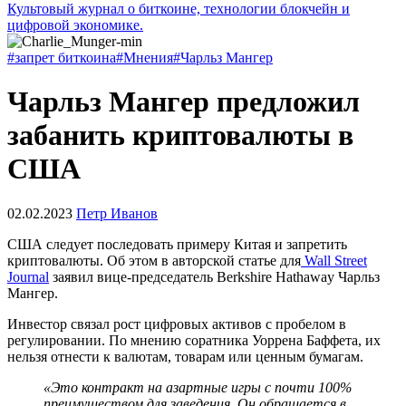
Культовый журнал о биткоине, технологии блокчейн и
цифровой экономике.
#запрет биткоина
#Мнения
#Чарльз Мангер
Чарльз Мангер предложил
забанить криптовалюты в
США
02.02.2023
Петр Иванов
США следует последовать примеру Китая и запретить
криптовалюты. Об этом в авторской статье для
Wall Street
Journal
заявил вице-председатель Berkshire Hathaway Чарльз
Мангер.
Инвестор связал рост цифровых активов с пробелом в
регулировании. По мнению соратника Уоррена Баффета, их
нельзя отнести к валютам, товарам или ценным бумагам.
«Это контракт на азартные игры с почти 100%
преимуществом для заведения. Он обращается в