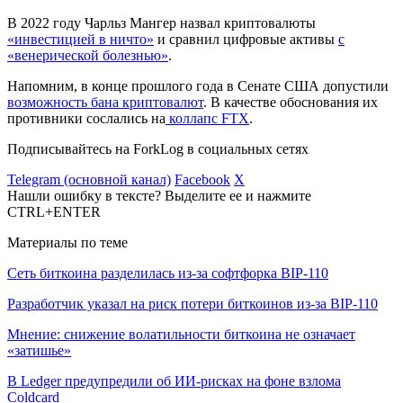
В 2022 году Чарльз Мангер назвал криптовалюты
«инвестицией в ничто»
и сравнил цифровые активы
с
«венерической болезнью»
.
Напомним, в конце прошлого года в Сенате США допустили
возможность бана криптовалют
. В качестве обоснования их
противники сослались на
коллапс FTX
.
Подписывайтесь на ForkLog в социальных сетях
Telegram (основной канал)
Facebook
X
Нашли ошибку в тексте? Выделите ее и нажмите
CTRL+ENTER
Материалы по теме
Сеть биткоина разделилась из-за софтфорка BIP-110
Разработчик указал на риск потери биткоинов из-за BIP-110
Мнение: снижение волатильности биткоина не означает
«затишье»
В Ledger предупредили об ИИ-рисках на фоне взлома
Coldcard