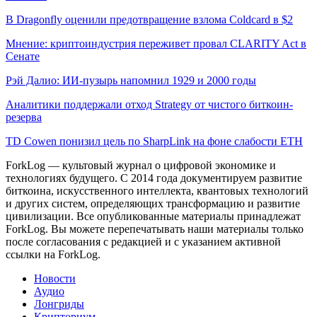
В Dragonfly оценили предотвращение взлома Coldcard в $2
Мнение: криптоиндустрия переживет провал CLARITY Act в
Сенате
Рэй Далио: ИИ-пузырь напомнил 1929 и 2000 годы
Аналитики поддержали отход Strategy от чистого биткоин-
резерва
TD Cowen понизил цель по SharpLink на фоне слабости ETH
ForkLog — культовый журнал о цифровой экономике и
технологиях будущего. С 2014 года документируем развитие
биткоина, искусственного интеллекта, квантовых технологий
и других систем, определяющих трансформацию и развитие
цивилизации.
Все опубликованные материалы принадлежат
ForkLog. Вы можете перепечатывать наши материалы только
после согласования с редакцией и с указанием активной
ссылки на ForkLog.
Новости
Аудио
Лонгриды
Крипториум