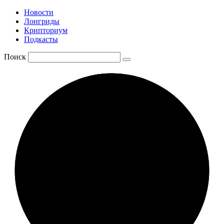
Новости
Лонгриды
Крипториум
Подкасты
Поиск