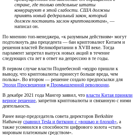
стране, где только отдельные штаты
конкурируют в этой слабости. США должны
принять новый федеральный закон, который
должен поставить заслон криптовалютам»,
—
написал он.
По мнению топ-менеджера, «к разумным действиям» могут
подтолкнуть два прецедента — бан криптовалют Китаем и
решения властей Великобритании в XVIII веке. Тогда
парламент запретил выпуск новых акций в течение
следующих ста лет в ответ на депрессию в те годы.
В первом случае власти Поднебесной «мудро пришли к
выводу, что криптовалюты принесут больше вреда, чем
пользы». Во втором — решение создало предпосылки для
Эпохи Просвещения
и
Промышленной революции
.
В декабре 2021 года Мангер заявил, что
власти Китая приняли
верное решение
, запретив криптовалюты и связанную с ними
деятельность.
Ранее вице-председатель совета директоров Berkshire
Hathaway
сравнил Tesla и биткоин с «вошью и блохой»
, а
также усомнился в способности цифрового золота «стать
мировым платежным средством».