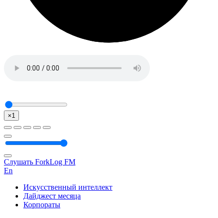
×1
Слушать ForkLog FM
En
Искусственный интеллект
Дайджест месяца
Корпораты