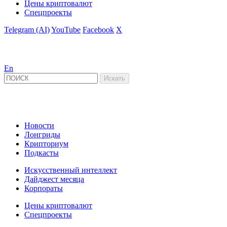
Цены криптовалют
Спецпроекты
Telegram (AI)
YouTube
Facebook
X
En
Новости
Лонгриды
Крипториум
Подкасты
Искусственный интеллект
Дайджест месяца
Корпораты
Цены криптовалют
Спецпроекты