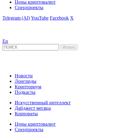
Цены криптовалют
Спецпроекты
Telegram (AI)
YouTube
Facebook
X
En
Новости
Лонгриды
Крипториум
Подкасты
Искусственный интеллект
Дайджест месяца
Корпораты
Цены криптовалют
Спецпроекты