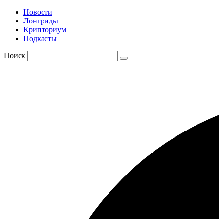
Новости
Лонгриды
Крипториум
Подкасты
Поиск