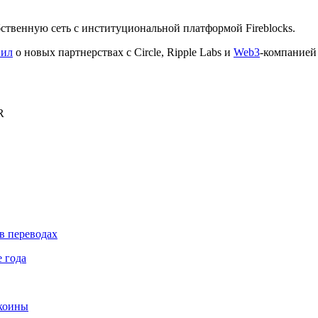
ственную сеть с институциональной платформой Fireblocks.
вил
о новых партнерствах с Circle, Ripple Labs и
Web3
-компанией S
R
в переводах
 года
лкоины