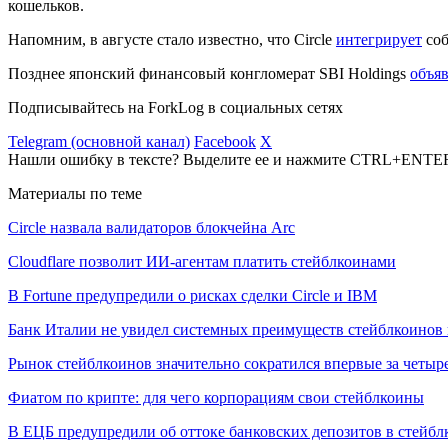
кошельков.
Напомним, в августе стало известно, что Circle
интегрирует
соб
Позднее японский финансовый конгломерат SBI Holdings
объя
Подписывайтесь на ForkLog в социальных сетях
Telegram (основной канал)
Facebook
X
Нашли ошибку в тексте? Выделите ее и нажмите CTRL+ENTE
Материалы по теме
Circle назвала валидаторов блокчейна Arc
Cloudflare позволит ИИ-агентам платить стейблкоинами
В Fortune предупредили о рисках сделки Circle и IBM
Банк Италии не увидел системных преимуществ стейблкоинов 
Рынок стейблкоинов значительно сократился впервые за четыре
Фиатом по крипте: для чего корпорациям свои стейблкоины
В ЕЦБ предупредили об оттоке банковских депозитов в стейб