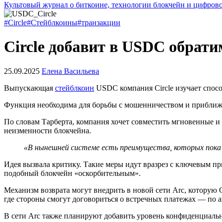
Культовый журнал о биткоине, технологии блокчейн и цифров
#Circle
#Стейблкоины
#транзакции
Circle добавит в USDC обрат
25.09.2025
Елена Васильева
Выпускающая
стейблкоин
USDC компания Circle изучает спос
Функция необходима для борьбы с мошенничеством и приближ
По словам Тарберта, компания хочет совместить мгновенные и 
неизменности блокчейна.
«В нынешней системе есть преимущества, которых пока 
Идея вызвала критику. Такие меры идут вразрез с ключевым п
подобный блокчейн «оскорбительным».
Механизм возврата могут внедрить в новой сети Arc, которую C
где стороны смогут договориться о встречных платежах — по а
В сети Arc также планируют добавить уровень конфиденциаль