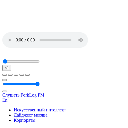
×1
Слушать ForkLog FM
En
Искусственный интеллект
Дайджест месяца
Корпораты