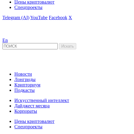
Цены криптовалют
Спецпроекты
Telegram (AI)
YouTube
Facebook
X
En
Новости
Лонгриды
Крипториум
Подкасты
Искусственный интеллект
Дайджест месяца
Корпораты
Цены криптовалют
Спецпроекты