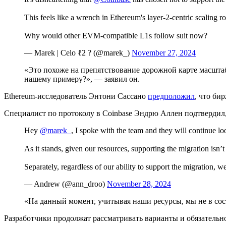
This feels like a wrench in Ethereum's layer-2-centric scaling 
Why would other EVM-compatible L1s follow suit now?
— Marek | Celo ℓ2 ? (@marek_)
November 27, 2024
«Это похоже на препятствование дорожной карте масшта
нашему примеру?», — заявил он.
Ethereum-исследователь Энтони Сассано
предположил
, что би
Специалист по протоколу в Coinbase Эндрю Аллен подтвердил, 
Hey
@marek_
, I spoke with the team and they will continue l
As it stands, given our resources, supporting the migration isn
Separately, regardless of our ability to support the migration, 
— Andrew (@ann_droo)
November 28, 2024
«На данный момент, учитывая наши ресурсы, мы не в сос
Разработчики продолжат рассматривать варианты и обязательно 