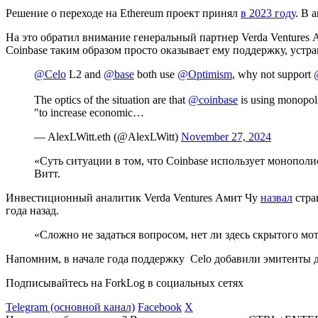
Решение о переходе на Ethereum проект принял
в 2023 году
. В 
На это обратил внимание генеральный партнер Verda Ventures 
Coinbase таким образом просто оказывает ему поддержку, устра
@Celo
L2 and
@base
both use
@Optimism
, why not support
The optics of the situation are that
@coinbase
is using monopoli
"to increase economic…
— AlexLWitt.eth (@AlexLWitt)
November 27, 2024
«Суть ситуации в том, что Coinbase использует монопол
Витт.
Инвестиционный аналитик Verda Ventures Амит Чу
назвал
стра
года назад.
«Сложно не задаться вопросом, нет ли здесь скрытого мо
Напомним, в начале года поддержку Celo добавили эмитенты
Подписывайтесь на ForkLog в социальных сетях
Telegram (основной канал)
Facebook
X