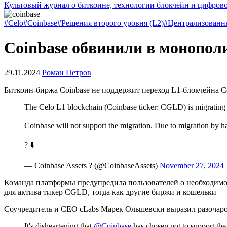
Культовый журнал о биткоине, технологии блокчейн и цифров
#Celo
#Coinbase
#Решения второго уровня (L2)
#Централизованн
Coinbase обвинили в монопол
29.11.2024
Роман Петров
Биткоин-биржа Coinbase не поддержит переход L1-блокчейна Ce
The Celo L1 blockchain (Coinbase ticker: CGLD) is migrating 
Coinbase will not support the migration. Due to migration by
? ⬇️
— Coinbase Assets ?️ (@CoinbaseAssets)
November 27, 2024
Команда платформы предупредила пользователей о необходимос
для актива тикер CGLD, тогда как другие биржи и кошельки —
Соучредитель и СЕО cLabs Марек Ольшевски выразил разочар
It's disheartening that
@Coinbase
has chosen not to support th