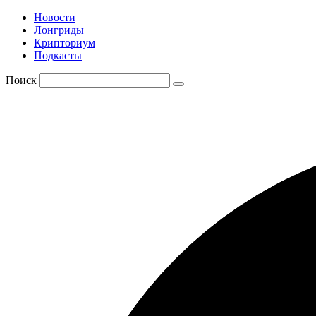
Новости
Лонгриды
Крипториум
Подкасты
Поиск