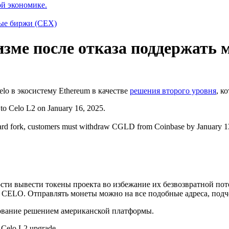
ой экономике.
ые биржи (CEX)
изме после отказа поддержать 
lo в экосистему Ethereum в качестве
решения второго уровня
, к
to Celo L2 on January 16, 2025.
 hard fork, customers must withdraw CGLD from Coinbase by January 13
ти вывести токены проекта во избежание их безвозвратной поте
 CELO. Отправлять монеты можно на все подобные адреса, подче
ование решением американской платформы.
e Celo L2 upgrade.