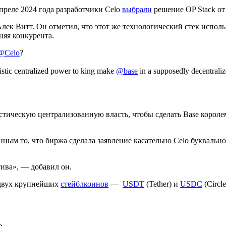
апреле 2024 года разработчики Celo
выбрали
решение OP Stack о
Алек Витт. Он отметил, что этот же технологический стек испол
няя конкурента.
@Celo
?
stic centralized power to king make
@base
in a supposedly decentrali
истическую централизованную власть, чтобы сделать Base корол
нным то, что биржа сделала заявление касательно Celo буквальн
тива», — добавил он.
 двух крупнейших
стейблкоинов
—
USDT
(Tether) и
USDC
(Circle