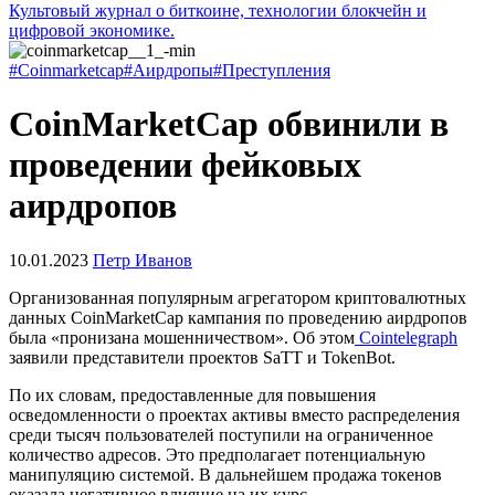
Культовый журнал о биткоине, технологии блокчейн и
цифровой экономике.
#Coinmarketcap
#Аирдропы
#Преступления
CoinMarketCap обвинили в
проведении фейковых
аирдропов
10.01.2023
Петр Иванов
Организованная популярным агрегатором криптовалютных
данных CoinMarketCap кампания по проведению аирдропов
была «пронизана мошенничеством». Об этом
Cointelegraph
заявили представители проектов SaTT и TokenBot.
По их словам, предоставленные для повышения
осведомленности о проектах активы вместо распределения
среди тысяч пользователей поступили на ограниченное
количество адресов. Это предполагает потенциальную
манипуляцию системой. В дальнейшем продажа токенов
оказала негативное влияние на их курс.