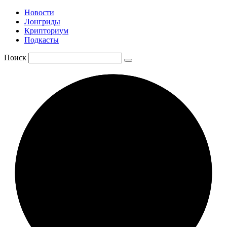
Новости
Лонгриды
Крипториум
Подкасты
Поиск