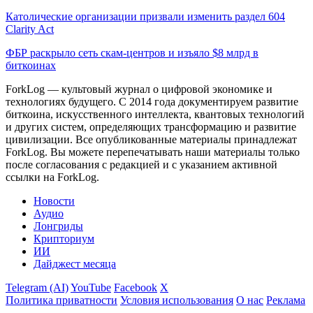
Католические организации призвали изменить раздел 604
Clarity Act
ФБР раскрыло сеть скам-центров и изъяло $8 млрд в
биткоинах
ForkLog — культовый журнал о цифровой экономике и
технологиях будущего. С 2014 года документируем развитие
биткоина, искусственного интеллекта, квантовых технологий
и других систем, определяющих трансформацию и развитие
цивилизации.
Все опубликованные материалы принадлежат
ForkLog. Вы можете перепечатывать наши материалы только
после согласования с редакцией и с указанием активной
ссылки на ForkLog.
Новости
Аудио
Лонгриды
Крипториум
ИИ
Дайджест месяца
Telegram (AI)
YouTube
Facebook
X
Политика приватности
Условия использования
О нас
Реклама