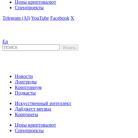
Цены криптовалют
Спецпроекты
Telegram (AI)
YouTube
Facebook
X
En
Новости
Лонгриды
Крипториум
Подкасты
Искусственный интеллект
Дайджест месяца
Корпораты
Цены криптовалют
Спецпроекты