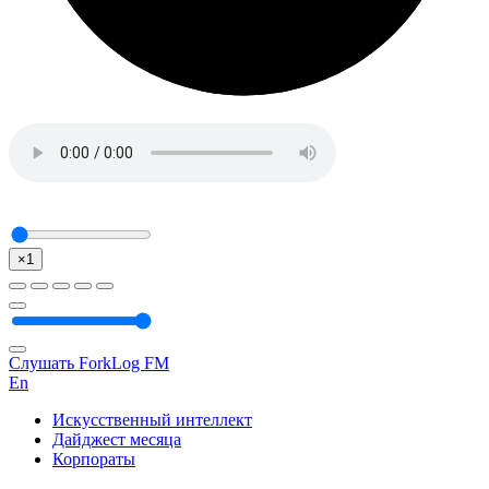
×1
Слушать ForkLog FM
En
Искусственный интеллект
Дайджест месяца
Корпораты