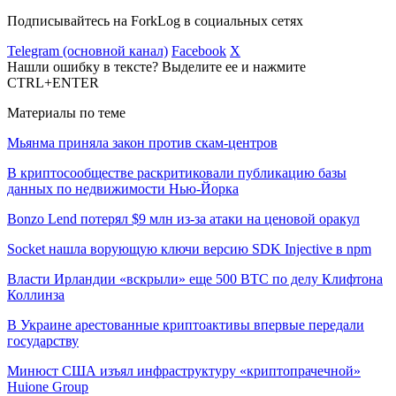
Подписывайтесь на ForkLog в социальных сетях
Telegram (основной канал)
Facebook
X
Нашли ошибку в тексте? Выделите ее и нажмите
CTRL+ENTER
Материалы по теме
Мьянма приняла закон против скам-центров
В криптосообществе раскритиковали публикацию базы
данных по недвижимости Нью-Йорка
Bonzo Lend потерял $9 млн из-за атаки на ценовой оракул
Socket нашла ворующую ключи версию SDK Injective в npm
Власти Ирландии «вскрыли» еще 500 BTC по делу Клифтона
Коллинза
В Украине арестованные криптоактивы впервые передали
государству
Минюст США изъял инфраструктуру «криптопрачечной»
Huione Group