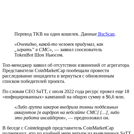
Перевод TKB на один кошелек. Данные
BscScan
.
«Очевидно, какой-то человек придумал, как
„играть” в
CMC
»,
— заявил сооснователь
TokenBot Шон Ньюсом.
Топ-менеджер заявил об отсутствии извинений от агрегатора.
Представители CoinMarketCap пообещали провести
расследование инцидента и вернуться с обновленным
списком победителей проекта.
По словам CEO SaTT, с июля 2022 года ресурс провел еще 18
«инфицированных» кампаний на общую сумму в $6,6 млн.
«Либо группа хакеров внедрила тонны поддельных
аккаунтов [в аирдроп на вебсайте CMC] […], либо
это работа инсайдеров»,
— предположил он.
В беседе с Cointelegraph представитель CoinMarketCap
подчеркнул, что по крайней мере четыре из выявленных SaTT