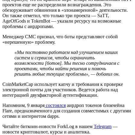
проектов еще не распределили вознаграждения. Это
обезоруживает обвинения в «злонамеренной» деятельности.
Он также отметил, что только три проекта — SaTT,
AgeOfGods и TokenBot — указали ресурсу на возможные
проблемы с аирдропами.
Менеджер CMC признал, что боты представляют собой
«нерешенную» проблему.
«Мы постоянно работаем над улучшением наших
систем и сервисов, чтобы ограничить
возможности [ботов]. Мы тесно сотрудничаем с
проектами, чтобы найти решения и помочь
решить любые текущие проблемы», — добавил он.
CoinMarketCap использует капчу и требования к проверке
электронной почты для участников. Ведется работа над
интеграцией двухфакторной аутентификации.
Напомним, 9 января
состоялся
аирдроп токенов блокчейна
Flare, предназначенного для создания совместимых с другими
сетями и интернетом
dapps
.
Читайте биткоин-новости ForkLog в нашем
Telegram
—
новости криптовалют, курсы и аналитика.