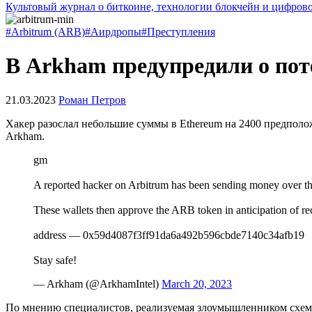
Культовый журнал о биткоине, технологии блокчейн и цифров
#Arbitrum (ARB)
#Аирдропы
#Преступления
В Arkham предупредили о поте
21.03.2023
Роман Петров
Хакер разослал небольшие суммы в Ethereum на 2400 предпол
Arkham.
gm
A reported hacker on Arbitrum has been sending money over t
These wallets then approve the ARB token in anticipation of rec
address — 0x59d4087f3ff91da6a492b596cbde7140c34afb19
Stay safe!
— Arkham (@ArkhamIntel)
March 20, 2023
По мнению специалистов, реализуемая злоумышленником схема 