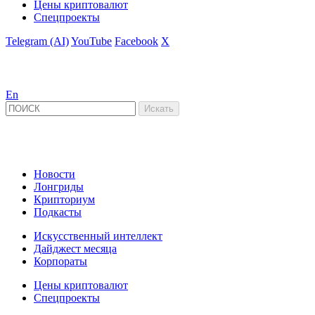
Цены криптовалют
Спецпроекты
Telegram (AI)
YouTube
Facebook
X
En
Новости
Лонгриды
Крипториум
Подкасты
Искусственный интеллект
Дайджест месяца
Корпораты
Цены криптовалют
Спецпроекты