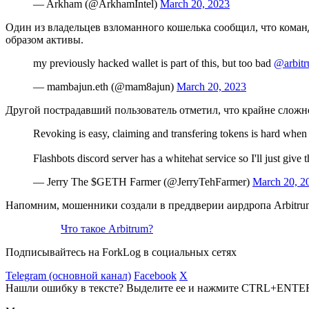
— Arkham (@ArkhamIntel)
March 20, 2023
Один из владельцев взломанного кошелька сообщил, что команд
образом активы.
my previously hacked wallet is part of this, but too bad
@arbit
— mambajun.eth (@mam8ajun)
March 20, 2023
Другой пострадавший пользователь отметил, что крайне сложно
Revoking is easy, claiming and transfering tokens is hard when
Flashbots discord server has a whitehat service so I'll just give 
— Jerry The $GETH Farmer (@JerryTehFarmer)
March 20, 2
Напомним, мошенники создали в преддверии аирдропа Arbitr
Что такое Arbitrum?
Подписывайтесь на ForkLog в социальных сетях
Telegram (основной канал)
Facebook
X
Нашли ошибку в тексте? Выделите ее и нажмите CTRL+ENTE