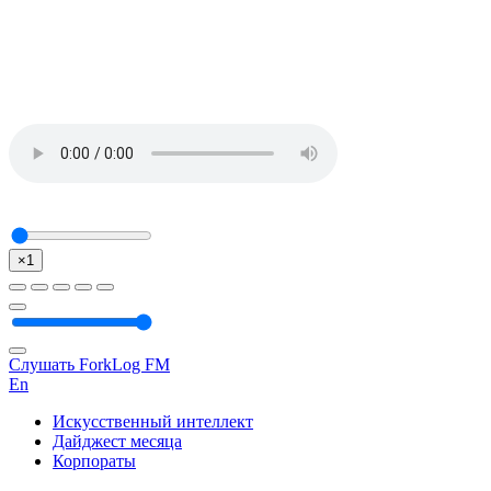
×1
Слушать ForkLog FM
En
Искусственный интеллект
Дайджест месяца
Корпораты