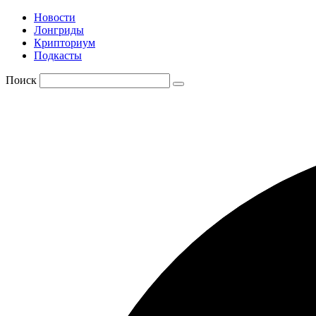
Новости
Лонгриды
Крипториум
Подкасты
Поиск