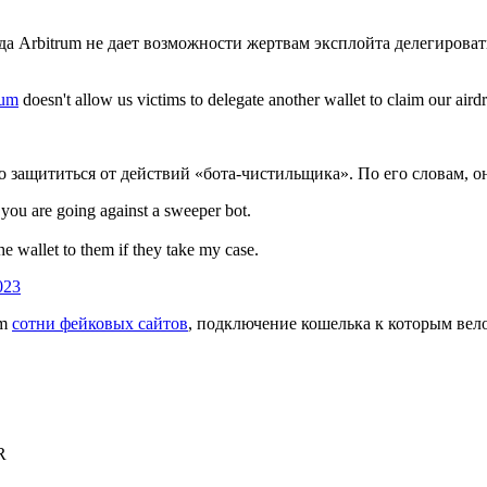
а Arbitrum не дает возможности жертвам эксплойта делегировать
rum
doesn't allow us victims to delegate another wallet to claim our airdr
 защититься от действий «бота-чистильщика». По его словам, он
 you are going against a sweeper bot.
the wallet to them if they take my case.
023
um
сотни фейковых сайтов
, подключение кошелька к которым вело 
R