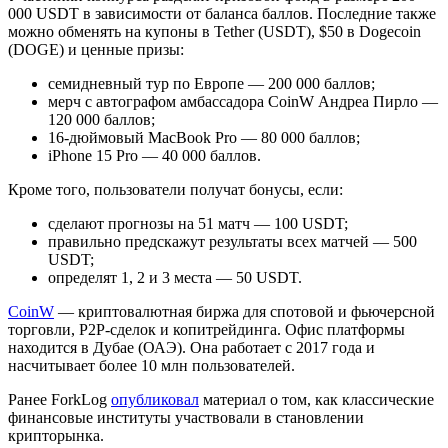
000 USDT в зависимости от баланса баллов. Последние также
можно обменять на купоны в Tether (USDT), $50 в Dogecoin
(DOGE) и ценные призы:
семидневный тур по Европе ― 200 000 баллов;
мерч с автографом амбассадора CoinW Андреа Пирло ―
120 000 баллов;
16-дюймовый MacBook Pro ― 80 000 баллов;
iPhone 15 Pro ― 40 000 баллов.
Кроме того, пользователи получат бонусы, если:
сделают прогнозы на 51 матч ― 100 USDT;
правильно предскажут результаты всех матчей ― 500
USDT;
определят 1, 2 и 3 места ― 50 USDT.
CoinW
― криптовалютная биржа для спотовой и фьючерсной
торговли, P2P-сделок и копитрейдинга. Офис платформы
находится в Дубае (ОАЭ). Она работает с 2017 года и
насчитывает более 10 млн пользователей.
Ранее ForkLog
опубликовал
материал о том, как классические
финансовые институты участвовали в становлении
крипторынка.