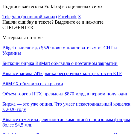
Подписывайтесь на ForkLog в социальных сетях
Telegram (основной канал)
Facebook
X
Нашли ошибку в тексте? Выделите ее и нажмите
CTRL+ENTER
Материалы по теме
Bitget начислит до $520 новым пользователям из СНГ и
Украины
Биткоин-биржа BitMart объявила о поэтапном закрытии
Binance заняла 74% рынка бессрочных контрактов на ETF
BitMEX объявила о закрытии
Объем торгов HTX превысил $870 млрд в первом полугодии
Биржа — это уже опция. Что умеет некастодиальный кошелек
в 2026 году
Binance отметила девятилетие кампанией с призовым фондом
более $4,5 млн