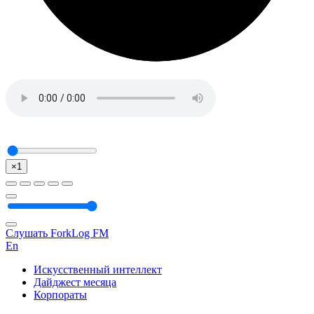
×1
Слушать ForkLog FM
En
Искусственный интеллект
Дайджест месяца
Корпораты