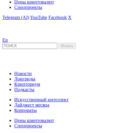
Цены криптовалют
Спецпроекты
Telegram (AI)
YouTube
Facebook
X
En
Новости
Лонгриды
Крипториум
Подкасты
Искусственный интеллект
Дайджест месяца
Корпораты
Цены криптовалют
Спецпроекты