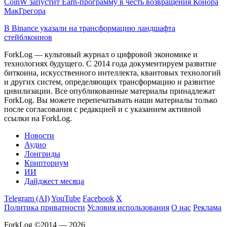
CoinW запустит Earn-программу в честь возвращения Конора
МакГрегора
В Binance указали на трансформацию ландшафта
стейблкоинов
ForkLog — культовый журнал о цифровой экономике и
технологиях будущего. С 2014 года документируем развитие
биткоина, искусственного интеллекта, квантовых технологий
и других систем, определяющих трансформацию и развитие
цивилизации.
Все опубликованные материалы принадлежат
ForkLog. Вы можете перепечатывать наши материалы только
после согласования с редакцией и с указанием активной
ссылки на ForkLog.
Новости
Аудио
Лонгриды
Крипториум
ИИ
Дайджест месяца
Telegram (AI)
YouTube
Facebook
X
Политика приватности
Условия использования
О нас
Реклама
ForkLog ©2014 — 2026