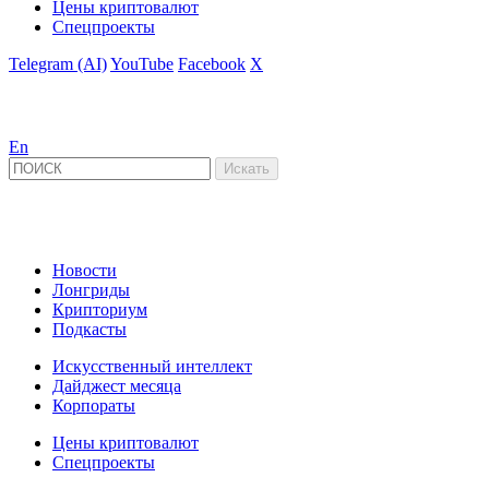
Цены криптовалют
Спецпроекты
Telegram (AI)
YouTube
Facebook
X
En
Новости
Лонгриды
Крипториум
Подкасты
Искусственный интеллект
Дайджест месяца
Корпораты
Цены криптовалют
Спецпроекты