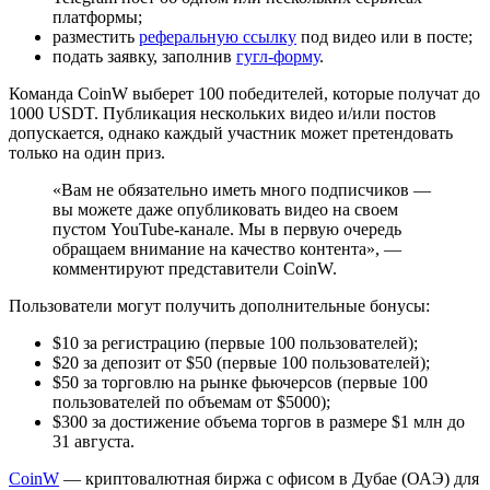
платформы;
разместить
реферальную ссылку
под видео или в посте;
подать заявку, заполнив
гугл-форму
.
Команда CoinW выберет 100 победителей, которые получат до
1000 USDT. Публикация нескольких видео и/или постов
допускается, однако каждый участник может претендовать
только на один приз.
«Вам не обязательно иметь много подписчиков ―
вы можете даже опубликовать видео на своем
пустом YouTube-канале. Мы в первую очередь
обращаем внимание на качество контента», ―
комментируют представители CoinW.
Пользователи могут получить дополнительные бонусы:
$10 за регистрацию (первые 100 пользователей);
$20 за депозит от $50 (первые 100 пользователей);
$50 за торговлю на рынке фьючерсов (первые 100
пользователей по объемам от $5000);
$300 за достижение объема торгов в размере $1 млн до
31 августа.
CoinW
― криптовалютная биржа с офисом в Дубае (ОАЭ) для