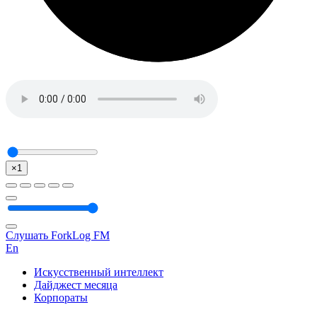
×1
Слушать ForkLog FM
En
Искусственный интеллект
Дайджест месяца
Корпораты