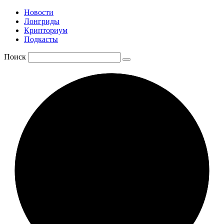
Новости
Лонгриды
Крипториум
Подкасты
Поиск