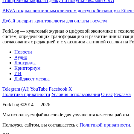
Trump Media закрыла сделку по покупке 684 млн CRO
BBVA открыл розничным клиентам доступ к биткоину и Ether
Дубай внедрит криптовалюты для оплаты госуслуг
ForkLog — культовый журнал о цифровой экономике и технолог
систем, определяющих трансформацию и развитие цивилизаци
согласования с редакцией и с указанием активной ссылки на Fo
Новости
Аудио
Лонгриды
Крипториум
ИИ
Дайджест месяца
Telegram (AI)
YouTube
Facebook
X
Политика приватности
Условия использования
О нас
Реклама
ForkLog ©2014 — 2026
Мы используем файлы cookie для улучшения качества работы.
Пользуясь сайтом, вы соглашаетесь с
Политикой приватности
.