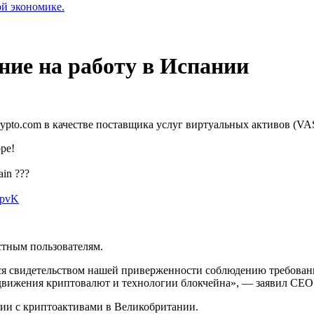
ой экономике.
ние на работу в Испании
pto.com в качестве поставщика услуг виртуальных активов (VA
ope!
ain ???
npvK
стным пользователям.
ся свидетельством нашей приверженности соблюдению требован
движения криптовалют и технологии блокчейна», — заявил СE
ии с криптоактивами в Великобритании.