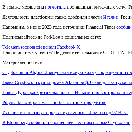
В том же месяце она
поглотила
поставщика платежных услуг P
Деятельность платформы также одобрили власти
Италии
, Грец
Напомним, в июне 2023 года источники Financial Times
сообщи
Подписывайтесь на ForkLog в социальных сетях
Telegram (основной канал)
Facebook
X
Нашли ошибку в тексте? Выделите ее и нажмите CTRL+ENTE
Материалы по теме
Crypto.com и Algorand запустили новую волну сокращений из-
Глава Crypto.com купил домен AI.com за $70 млн для запуска 
Павел Дуров раскритиковал планы Испании по контролю инте
Polymarket откроет магазин бесплатных продуктов
Испанский институт продаст купленные 13 лет назад 97 BTC
В Bloomberg сообщили о ранее неизвестном взломе Crypto.com