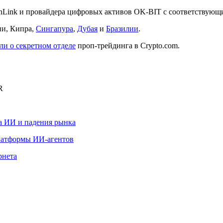
nLink и провайдера цифровых активов OK-BIT с соответствующ
ии, Кипра,
Сингапура
,
Дубая
и
Бразилии
.
ли о секретном отделе
проп-трейдинга в Crypto.com.
R
за ИИ и падения рынка
платформы ИИ-агентов
рнета