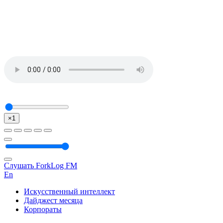
×1
Слушать ForkLog FM
En
Искусственный интеллект
Дайджест месяца
Корпораты