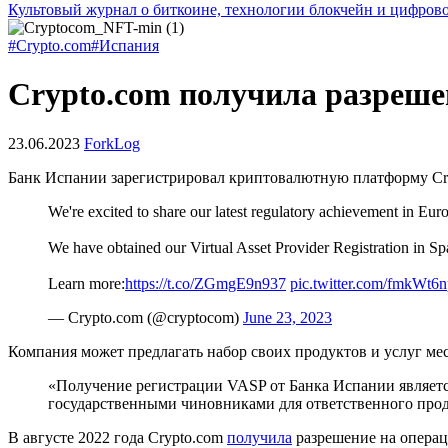
Культовый журнал о биткоине, технологии блокчейн и цифров
#Crypto.com
#Испания
Crypto.com получила разреше
23.06.2023
ForkLog
Банк Испании зарегистрировал криптовалютную платформу Cry
We're excited to share our latest regulatory achievement in Eur
We have obtained our Virtual Asset Provider Registration in Sp
Learn more:
https://t.co/ZGmgE9n937
pic.twitter.com/fmkWt6
— Crypto.com (@cryptocom)
June 23, 2023
Компания может предлагать набор своих продуктов и услуг ме
«Получение регистрации VASP от Банка Испании являет
государственными чиновниками для ответственного про
В августе 2022 года Crypto.com
получила
разрешение на операц