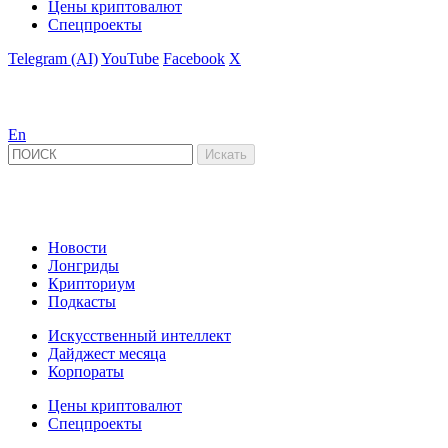
Цены криптовалют
Спецпроекты
Telegram (AI)
YouTube
Facebook
X
En
Новости
Лонгриды
Крипториум
Подкасты
Искусственный интеллект
Дайджест месяца
Корпораты
Цены криптовалют
Спецпроекты