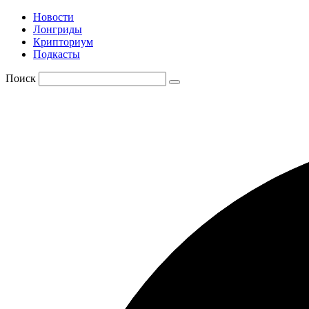
Новости
Лонгриды
Крипториум
Подкасты
Поиск