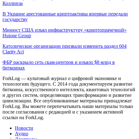
Коллинза
В Украине арестованные криптоактивы впервые передали
государству
Минюст США изъял инфраструктуру «криптопрачечной»
Huione Group
Католические организации призвали изменить раздел 604
Clarity Act
ФБР раскрыло сеть скам-центров и изъяло $8 млрд в
биткоинах
ForkLog — культовый журнал о цифровой экономике и
технологиях будущего. С 2014 года документируем развитие
биткоина, искусственного интеллекта, квантовых технологий
и других систем, определяющих трансформацию и развитие
цивилизации.
Все опубликованные материалы принадлежат
ForkLog. Вы можете перепечатывать наши материалы только
после согласования с редакцией и с указанием активной
ссылки на ForkLog.
Новости
Аудио