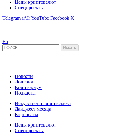
Цены криптовалют
Спецпроекты
Telegram (AI)
YouTube
Facebook
X
En
Новости
Лонгриды
Крипториум
Подкасты
Искусственный интеллект
Дайджест месяца
Корпораты
Цены криптовалют
Спецпроекты