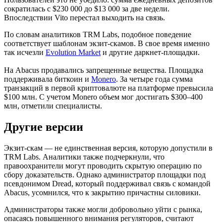
сократилась с $230 000 до $13 000 за две недели.
Впоследствии Vito перестал выходить на связь.
По словам аналитиков TRM Labs, подобное поведение
соответствует шаблонам экзит-скамов. В свое время именно
так исчезли
Evolution Market
и другие даркнет-площадки.
На Abacus продавались запрещенные вещества. Площадка
поддерживала биткоин и
Monero
. За четыре года сумма
транзакций в первой криптовалюте на платформе превысила
$100 млн. С учетом Monero объем мог достигать $300–400
млн, отметили специалисты.
Другие версии
Экзит-скам — не единственная версия, которую допустили в
TRM Labs. Аналитики также подчеркнули, что
правоохранители могут проводить скрытую операцию по
сбору доказательств. Однако администратор площадки под
псевдонимом Dread, который поддерживал связь с командой
Abacus, усомнился, что к закрытию причастны силовики.
Администраторы также могли добровольно уйти с рынка,
опасаясь повышенного внимания регуляторов, считают