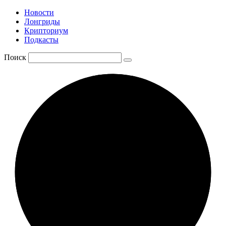
Новости
Лонгриды
Крипториум
Подкасты
Поиск