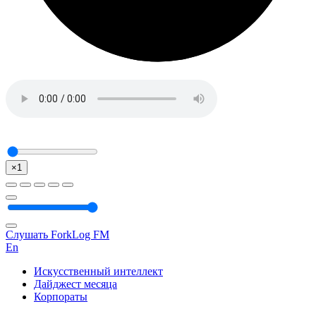
×1
Слушать ForkLog FM
En
Искусственный интеллект
Дайджест месяца
Корпораты