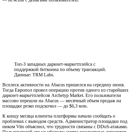
Топ-3 западных даркнет-маркетплейса с
поддержкой биткоина по объему транзакций.
Данные: TRM Labs.
Всплеск активности на Abacus пришелся на середину июня.
Тогда Европол провел операцию против одного из старейших
даркнет-маркетплейсов Archetyp Market. Его пользователи
массово перешли на Abacus — месячный объем продаж на
площадке резко подскочил — до $6,3 млн.
К концу месяца клиенты платформы начали сообщать о
проблемах с выводом средств. Администратор площадки под
ником Vito объяснил, что трудности связаны с
DDoS
-атаками.
Пользователей это не убедило: сумма ежедневных депозитов