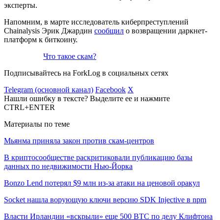
эксперты.
Напомним, в марте исследователь киберпреступлений
Chainalysis Эрик Джардин
сообщил
о возвращении даркнет-
платформ к биткоину.
Что такое скам?
Подписывайтесь на ForkLog в социальных сетях
Telegram (основной канал)
Facebook
X
Нашли ошибку в тексте? Выделите ее и нажмите
CTRL+ENTER
Материалы по теме
Мьянма приняла закон против скам-центров
В криптосообществе раскритиковали публикацию базы
данных по недвижимости Нью-Йорка
Bonzo Lend потерял $9 млн из-за атаки на ценовой оракул
Socket нашла ворующую ключи версию SDK Injective в npm
Власти Ирландии «вскрыли» еще 500 BTC по делу Клифтона