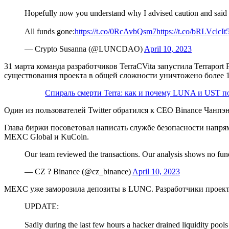
Hopefully now you understand why I advised caution and said 
All funds gone:
https://t.co/0RcAvbQsm7
https://t.co/bRLVclcIt
— Crypto Susanna (@LUNCDAO)
April 10, 2023
31 марта команда разработчиков TerraCVita запустила Terrapo
существования проекта в общей сложности уничтожено более 
Спираль смерти Terra: как и почему LUNA и UST п
Один из пользователей Twitter обратился к CEO Binance Чанпэ
Глава биржи посоветовал написать службе безопасности напрям
MEXC Global и KuCoin.
Our team reviewed the transactions. Our analysis shows no f
— CZ ? Binance (@cz_binance)
April 10, 2023
MEXC уже заморозила депозиты в LUNC. Разработчики проекта
UPDATE:
Sadly during the last few hours a hacker drained liquidity pools