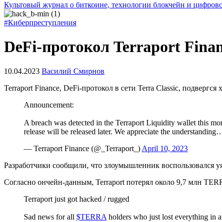
Культовый журнал о биткоине, технологии блокчейн и цифров
#Киберпреступления
DeFi-протокол Terraport Finan
10.04.2023
Василий Смирнов
Terraport Finance, DeFi-протокол в сети Terra Classic, подвергс
Announcement:
A breach was detected in the Terraport Liquidity wallet this mor
release will be released later. We appreciate the understanding
— Terraport Finance (@_Terraport_)
April 10, 2023
Разработчики сообщили, что злоумышленник воспользовался уя
Согласно ончейн-данным, Terraport потерял около 9,7 млн TE
Terraport just got hacked / rugged
Sad news for all
$TERRA
holders who just lost everything in a