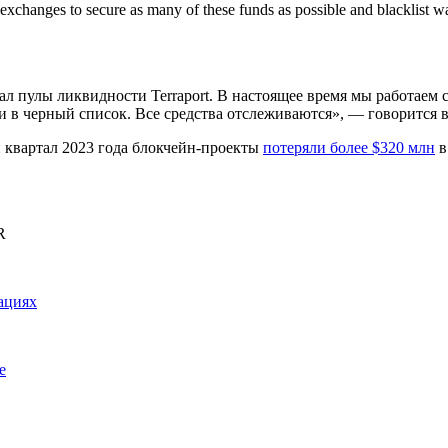
hanges to secure as many of these funds as possible and blacklist wal
сал пулы ликвидности Terraport. В настоящее время мы работае
и в черный список. Все средства отслеживаются», — говорится в
й квартал 2023 года блокчейн-проекты
потеряли более $320 млн
в
R
ациях
e