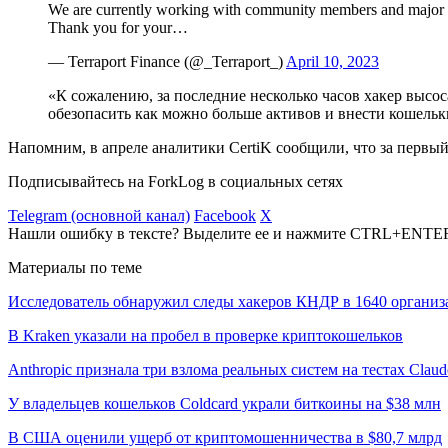
We are currently working with community members and major exc
Thank you for your…
— Terraport Finance (@_Terraport_)
April 10, 2023
«К сожалению, за последние несколько часов хакер высо
обезопасить как можно больше активов и внести кошельк
Напомним, в апреле аналитики CertiK сообщили, что за первы
Подписывайтесь на ForkLog в социальных сетях
Telegram (основной канал)
Facebook
X
Нашли ошибку в тексте? Выделите ее и нажмите CTRL+ENTE
Материалы по теме
Исследователь обнаружил следы хакеров КНДР в 1640 организ
В Kraken указали на пробел в проверке криптокошельков
Anthropic признала три взлома реальных систем на тестах Claud
У владельцев кошельков Coldcard украли биткоины на $38 млн
В США оценили ущерб от криптомошенничества в $80,7 млрд