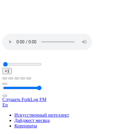
×1
Слушать ForkLog FM
En
Искусственный интеллект
Дайджест месяца
Корпораты