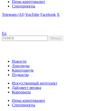
Цены криптовалют
Спецпроекты
Telegram (AI)
YouTube
Facebook
X
En
Новости
Лонгриды
Крипториум
Подкасты
Искусственный интеллект
Дайджест месяца
Корпораты
Цены криптовалют
Спецпроекты