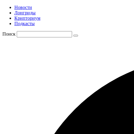
Новости
Лонгриды
Крипториум
Подкасты
Поиск