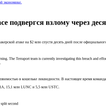
ой экономике.
ce подвергся взлому через деся
я хакерской атаке на $2 млн спустя десять дней после официальног
ning. The Terraport team is currently investigating this breach and effor
…
звимостью в кошельке ликвидности. В настоящее время команда
RRA, 15,1 млн LUNC и 5,5 млн USTC.
 split second