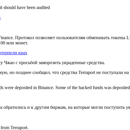
it should have been audited
5
rt Finance. Протокол позволяет пользователям обменивать токен
100 млн монет.
отерпели крах
ну Чжао с просьбой заморозить украденные средства.
ую, но позднее сообщил, что средства Terraport не поступали 
unds were deposited in Binance. Some of the hacked funds was depos
 обратились и к другим биржам, на которые могли поступить у
 from Terraport.