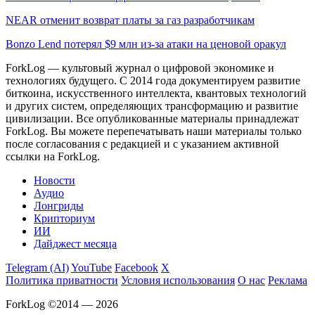
NEAR отменит возврат платы за газ разработчикам
Bonzo Lend потерял $9 млн из-за атаки на ценовой оракул
ForkLog — культовый журнал о цифровой экономике и
технологиях будущего. С 2014 года документируем развитие
биткоина, искусственного интеллекта, квантовых технологий
и других систем, определяющих трансформацию и развитие
цивилизации.
Все опубликованные материалы принадлежат
ForkLog. Вы можете перепечатывать наши материалы только
после согласования с редакцией и с указанием активной
ссылки на ForkLog.
Новости
Аудио
Лонгриды
Крипториум
ИИ
Дайджест месяца
Telegram (AI)
YouTube
Facebook
X
Политика приватности
Условия использования
О нас
Реклама
ForkLog ©2014 — 2026