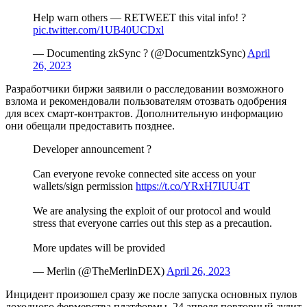
Help warn others — RETWEET this vital info! ?
pic.twitter.com/1UB40UCDxl
— Documenting zkSync ? (@DocumentzkSync)
April
26, 2023
Разработчики биржи заявили о расследовании возможного
взлома и рекомендовали пользователям отозвать одобрения
для всех смарт-контрактов. Дополнительную информацию
они обещали предоставить позднее.
Developer announcement ?
Can everyone revoke connected site access on your
wallets/sign permission
https://t.co/YRxH7IUU4T
We are analysing the exploit of our protocol and would
stress that everyone carries out this step as a precaution.
More updates will be provided
— Merlin (@TheMerlinDEX)
April 26, 2023
Инцидент произошел сразу же после запуска основных пулов
доходного фермерства платформы. 24 апреля повторный аудит