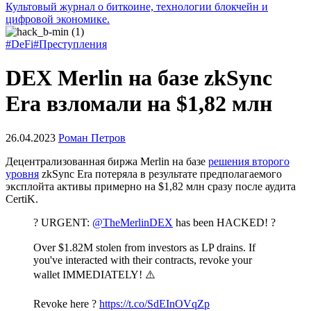
Культовый журнал о биткоине, технологии блокчейн и
цифровой экономике.
#DeFi
#Преступления
DEX Merlin на базе zkSync
Era взломали на $1,82 млн
26.04.2023
Роман Петров
Децентрализованная биржа Merlin на базе
решения второго
уровня
zkSync Era потеряла в результате предполагаемого
эксплойта активы примерно на $1,82 млн сразу после аудита
CertiK.
? URGENT:
@TheMerlinDEX
has been HACKED! ?
Over $1.82M stolen from investors as LP drains. If
you've interacted with their contracts, revoke your
wallet IMMEDIATELY! ⚠️
Revoke here ?
https://t.co/SdEInOVqZp