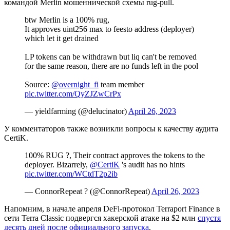
командой Merlin мошеннической схемы
rug-pull
.
btw Merlin is a 100% rug,
It approves uint256 max to feesto address (deployer)
which let it get drained
LP tokens can be withdrawn but liq can't be removed
for the same reason, there are no funds left in the pool
Source:
@overnight_fi
team member
pic.twitter.com/QyZJZwCrPx
— yieldfarming (@delucinator)
April 26, 2023
У комментаторов также возникли вопросы к качеству аудита
CertiK.
100% RUG ?, Their contract approves the tokens to the
deployer. Bizarrely,
@CertiK
's audit has no hints
pic.twitter.com/WCtdT2p2ib
— ConnorRepeat ? (@ConnorRepeat)
April 26, 2023
Напомним, в начале апреля DeFi-протокол Terraport Finance в
сети Terra Classic подвергся хакерской атаке на $2 млн
спустя
десять дней после официального запуска
.