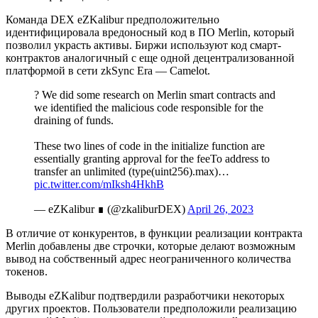
Команда DEX eZKalibur предположительно
идентифицировала вредоносный код в ПО Merlin, который
позволил украсть активы. Биржи используют код смарт-
контрактов аналогичный с еще одной децентрализованной
платформой в сети zkSync Era — Camelot.
? We did some research on Merlin smart contracts and
we identified the malicious code responsible for the
draining of funds.
These two lines of code in the initialize function are
essentially granting approval for the feeTo address to
transfer an unlimited (type(uint256).max)…
pic.twitter.com/mIksh4HkhB
— eZKalibur ∎ (@zkaliburDEX)
April 26, 2023
В отличие от конкурентов, в функции реализации контракта
Merlin добавлены две строчки, которые делают возможным
вывод на собственный адрес неограниченного количества
токенов.
Выводы eZKalibur подтвердили разработчики некоторых
других проектов. Пользователи предположили реализацию