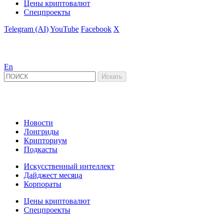
Цены криптовалют
Спецпроекты
Telegram (AI)
YouTube
Facebook
X
En
Новости
Лонгриды
Крипториум
Подкасты
Искусственный интеллект
Дайджест месяца
Корпораты
Цены криптовалют
Спецпроекты