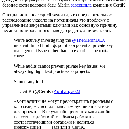
безопасности кодовой базы Merlin
завершила
компания CertiK.
Специалисты последней заявили, что предварительное
расследование указало на потенциальную проблему с
управлением закрытыми ключами как основную причину
несанкционированного вывода средств, а не эксплойт.
We’re actively investigating the
@TheMerlinDEX
incident. Initial findings point to a potential private key
management issue rather than an exploit as the root-
cause.
While audits cannot prevent private key issues, we
always highlight best practices to projects.
Should any foul…
— CertiK (@CertiK)
April 26, 2023
«Хотя аудиты не могут предотвратить проблемы с
ключами, мы всегда выделяем лучшие практики
для проектов. В случае обнаружения каких-либо
нечестных действий мы будем работать с
соответствующими органами и делиться
информацией», — заявили в CertiK.