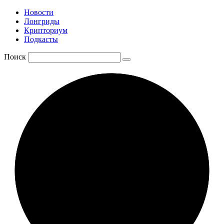
Новости
Лонгриды
Крипториум
Подкасты
Поиск