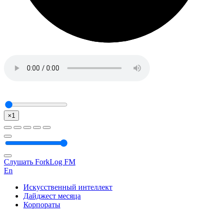
×1
Слушать ForkLog FM
En
Искусственный интеллект
Дайджест месяца
Корпораты