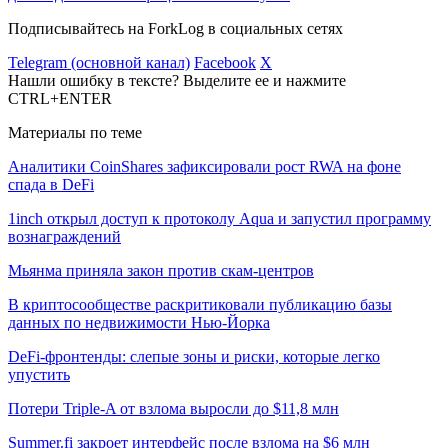
Подписывайтесь на ForkLog в социальных сетях
Telegram (основной канал)
Facebook
X
Нашли ошибку в тексте? Выделите ее и нажмите
CTRL+ENTER
Материалы по теме
Аналитики CoinShares зафиксировали рост RWA на фоне
спада в DeFi
1inch открыл доступ к протоколу Aqua и запустил программу
вознаграждений
Мьянма приняла закон против скам-центров
В криптосообществе раскритиковали публикацию базы
данных по недвижимости Нью-Йорка
DeFi-фронтенды: слепые зоны и риски, которые легко
упустить
Потери Triple-A от взлома выросли до $11,8 млн
Summer.fi закроет интерфейс после взлома на $6 млн