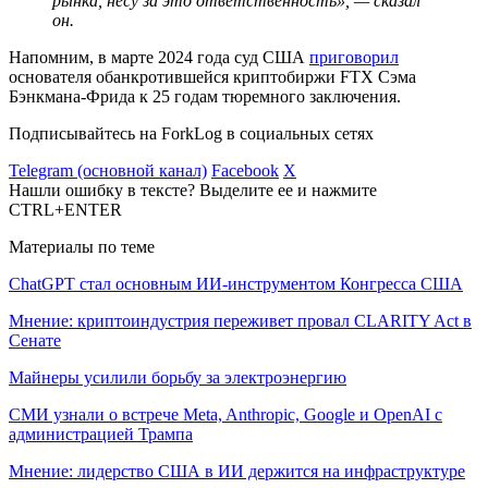
рынка, несу за это ответственность», — сказал
он.
Напомним, в марте 2024 года суд США
приговорил
основателя обанкротившейся криптобиржи FTX Сэма
Бэнкмана-Фрида к 25 годам тюремного заключения.
Подписывайтесь на ForkLog в социальных сетях
Telegram (основной канал)
Facebook
X
Нашли ошибку в тексте? Выделите ее и нажмите
CTRL+ENTER
Материалы по теме
ChatGPT стал основным ИИ-инструментом Конгресса США
Мнение: криптоиндустрия переживет провал CLARITY Act в
Сенате
Майнеры усилили борьбу за электроэнергию
СМИ узнали о встрече Meta, Anthropic, Google и OpenAI с
администрацией Трампа
Мнение: лидерство США в ИИ держится на инфраструктуре