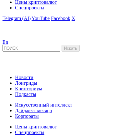
Цены криптовалют
Спецпроекты
Telegram (AI)
YouTube
Facebook
X
En
Новости
Лонгриды
Крипториум
Подкасты
Искусственный интеллект
Дайджест месяца
Корпораты
Цены криптовалют
Спецпроекты