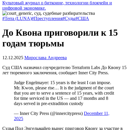
Культовый журнал о биткоине, технологии блокчейн и
цифровой экономике.
#Terra (LUNA)
#Преступления
#Суды
#США
До Квона приговорили к 15
годам тюрьмы
12.12.2025
Мирослава Андреева
Суд США назначил соучредителю Terraform Labs До Квону 15
лет тюремного заключения, сообщает Inner City Press.
Judge Engelmayer: 15 years is the least I can impose.
Mr. Kwon, please rise… It is the judgment of the court
that you are to serve a sentence of 15 years, with credit
for time serviced in the US — and 17 months and 8
days served in pre-extradition custody
— Inner City Press (@innercitypress)
December 11,
2025
Судья Пол Энгельмайер вынес приговор Квону за участие в