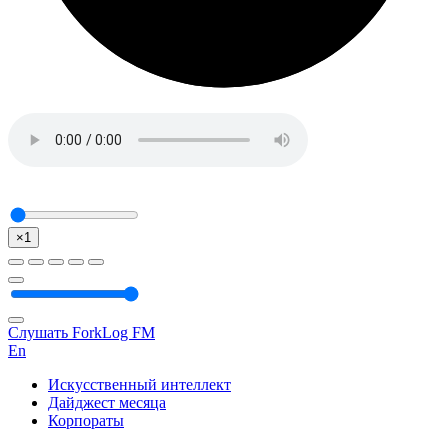
×1
Слушать ForkLog FM
En
Искусственный интеллект
Дайджест месяца
Корпораты