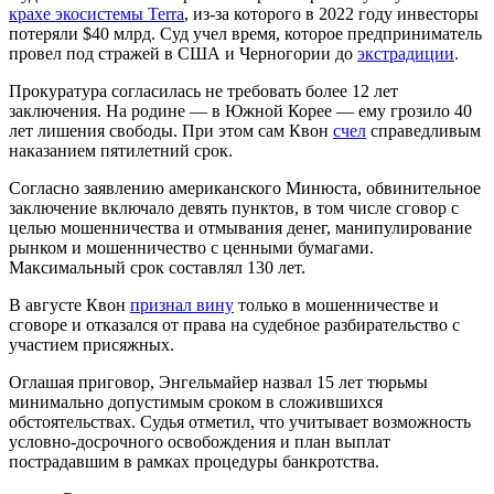
крахе экосистемы Terra
, из-за которого в 2022 году инвесторы
потеряли $40 млрд. Суд учел время, которое предприниматель
провел под стражей в США и Черногории до
экстрадиции
.
Прокуратура согласилась не требовать более 12 лет
заключения. На родине — в Южной Корее — ему грозило 40
лет лишения свободы. При этом сам Квон
счел
справедливым
наказанием пятилетний срок.
Согласно заявлению американского Минюста, обвинительное
заключение включало девять пунктов, в том числе сговор с
целью мошенничества и отмывания денег, манипулирование
рынком и мошенничество с ценными бумагами.
Максимальный срок составлял 130 лет.
В августе Квон
признал вину
только в мошенничестве и
сговоре и отказался от права на судебное разбирательство с
участием присяжных.
Оглашая приговор, Энгельмайер назвал 15 лет тюрьмы
минимально допустимым сроком в сложившихся
обстоятельствах. Судья отметил, что учитывает возможность
условно-досрочного освобождения и план выплат
пострадавшим в рамках процедуры банкротства.