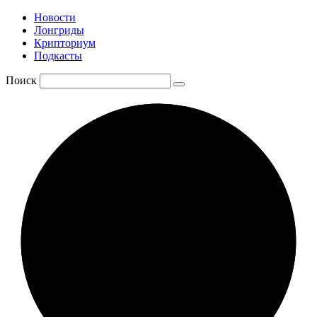
Новости
Лонгриды
Крипториум
Подкасты
Поиск