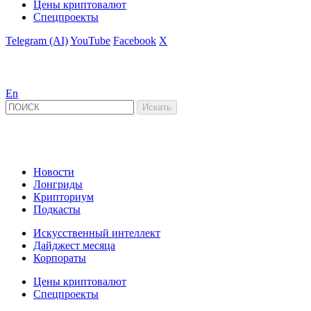
Цены криптовалют
Спецпроекты
Telegram (AI)
YouTube
Facebook
X
En
Новости
Лонгриды
Крипториум
Подкасты
Искусственный интеллект
Дайджест месяца
Корпораты
Цены криптовалют
Спецпроекты