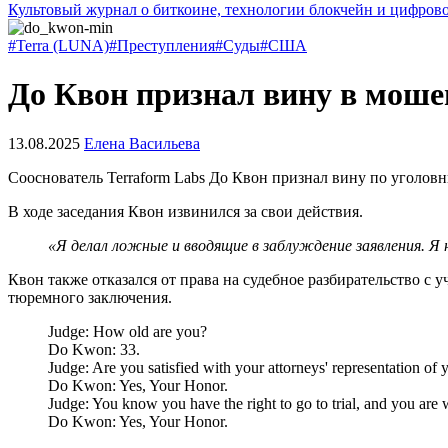
Культовый журнал о биткоине, технологии блокчейн и цифров
#Terra (LUNA)
#Преступления
#Суды
#США
До Квон признал вину в моше
13.08.2025
Елена Васильева
Сооснователь Terraform Labs До Квон признал вину по уголов
В ходе заседания Квон извинился за свои действия.
«Я делал ложные и вводящие в заблуждение заявления. Я н
Квон также отказался от права на судебное разбирательство с у
тюремного заключения.
Judge: How old are you?
Do Kwon: 33.
Judge: Are you satisfied with your attorneys' representation of 
Do Kwon: Yes, Your Honor.
Judge: You know you have the right to go to trial, and you are w
Do Kwon: Yes, Your Honor.