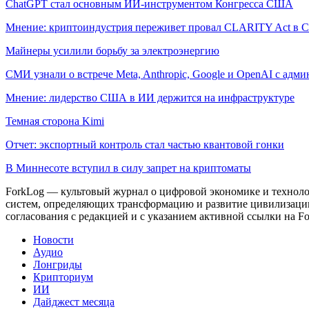
ChatGPT стал основным ИИ-инструментом Конгресса США
Мнение: криптоиндустрия переживет провал CLARITY Act в С
Майнеры усилили борьбу за электроэнергию
СМИ узнали о встрече Meta, Anthropic, Google и OpenAI с адм
Мнение: лидерство США в ИИ держится на инфраструктуре
Темная сторона Kimi
Отчет: экспортный контроль стал частью квантовой гонки
В Миннесоте вступил в силу запрет на криптоматы
ForkLog — культовый журнал о цифровой экономике и технолог
систем, определяющих трансформацию и развитие цивилизаци
согласования с редакцией и с указанием активной ссылки на Fo
Новости
Аудио
Лонгриды
Крипториум
ИИ
Дайджест месяца