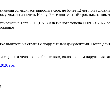
инения согласилась запросить срок не более 12 лет при условии
этому может назначить Квону более длительный срок наказания,
тейблкоина TerraUSD (UST) и нативного токена LUNA в 2022 го
торынке.
ке вылететь из страны с поддельными документами. После длит
а и еще пяти человек по обвинениям, включающим нарушения за
 2026 год
R
t