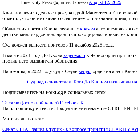
— Inner City Press (@innercitypress)
August 12, 2025
Квон заключил сделку с прокуратурой Манхэттена. Сторона обв
отметил, что он не связан соглашением о признании вины, по
Обвинения против Квона связаны с
крахом
алгоритмического с
десятки миллиардов долларов и спровоцировал кризис на крип
Суд должен вынести приговор 11 декабря 2025 года.
В марте 2023 года До Квона
задержали
в Черногории при попыт
против него выдвинули обвинения.
Напомним, в 2022 году суд в Сеуле
выдал
ордер на арест Квон
Суд над основателем Terra До Квоном назначили на
Подписывайтесь на ForkLog в социальных сетях
Telegram (основной канал)
Facebook
X
Нашли ошибку в тексте? Выделите ее и нажмите CTRL+ENTE
Материалы по теме
Сенат США «зашел в тупик» в вопросе принятия CLARITY Ac