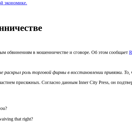
ой экономике.
нничестве
ным обвинениям в мошенничестве и сговоре. Об этом сообщает
R
е раскрыл роль торговой фирмы в восстановлении привязки. То, ч
частием присяжных. Согласно данным Inner City Press, он подтвер
you?
aiving that right?