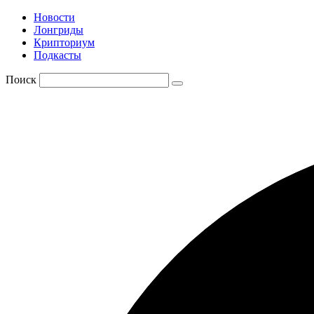
Новости
Лонгриды
Крипториум
Подкасты
Поиск