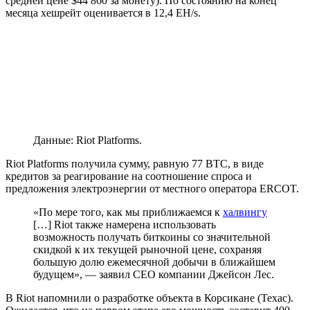
средней цене $44 860 за монету). По состоянию на конец
месяца хешрейт оценивается в 12,4 EH/s.
Данные: Riot Platforms.
Riot Platforms получила сумму, равную 77 BTC, в виде
кредитов за реагирование на соотношение спроса и
предложения электроэнергии от местного оператора ERCOT.
«По мере того, как мы приближаемся к
халвингу
[…] Riot также намерена использовать
возможность получать биткоины со значительной
скидкой к их текущей рыночной цене, сохраняя
большую долю ежемесячной добычи в ближайшем
будущем», — заявил CEO компании Джейсон Лес.
В Riot напомнили о разработке объекта в Корсикане (Техас).