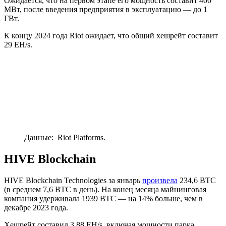
Ожидается, что на первом этапе его мощность составит 400
МВт, после введения предприятия в эксплуатацию — до 1
ГВт.
К концу 2024 года Riot ожидает, что общий хешрейт составит
29 EH/s.
Данные: Riot Platforms.
HIVE Blockchain
HIVE Blockchain Technologies за январь
произвела
234,6 BTC
(в среднем 7,6 BTC в день). На конец месяца майнинговая
компания удерживала 1939 BTC — на 14% больше, чем в
декабре 2023 года.
Хешрейт составил 3,88 EH/s, включая мощности парка