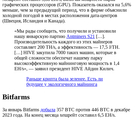
графических процессоров (GPU). Показатель оказался на 5,6%
меньше, чем за предыдущий период, что в фирме объяснили
холодной погодой в местах расположения дата-центров
(Швеция, Исландия и Канада).
«Мы рады сообщить, что получили и установили
нашу январскую партию
Antminers S21
[…].
Производительность каждого из этих майнеров
составляет 200 TH/s, а эффективность — 17,5 J/TH.
[…] HIVE закупила 7000 таких машин, которые в
общей сложности обеспечат нашему парку
высокоэффективную майнинговую мощность в 1,4
EH/s», — заявил президент HIVE Айдин Килич.
Раньше крипта была зеленее. Есть ли
будущее у экологичного майнинга
Bitfarms
За январь Bitfarms
добыла
357 BTC против 446 BTC в декабре
2023 года. На конец месяца хешрейт составил 6,5 EH/s.