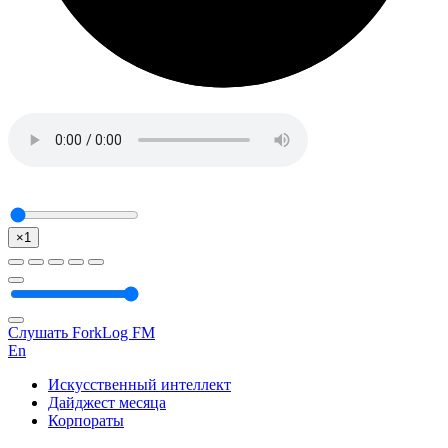
×1
Слушать ForkLog FM
En
Искусственный интеллект
Дайджест месяца
Корпораты