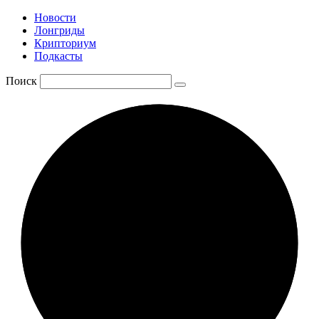
Новости
Лонгриды
Крипториум
Подкасты
Поиск