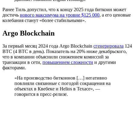
Ранее Тиль допустил, что к концу 2025 года биткоин может
достичь
нового максимума на уровне $125 000
, а его ценовые
колебания станут «более стабильными».
Argo Blockchain
За первый месяц 2024 года Argo Blockchain
сгенерировала
124
BTC (4 BTC в день). Показатель на 20% ниже декабрьского,
что в компании объяснили снижением комиссий за
транзакции в сети,
повышением сложности
и другими
факторами.
«На производство биткоинов […] негативно
повлияли связанные с погодой сокращения на
объектах в Квебеке и Helios в Техасе», —
говорится в пресс-релизе.