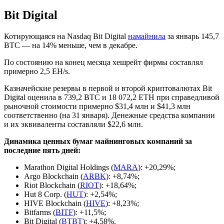
Bit Digital
Котирующаяся на Nasdaq Bit Digital
намайнила
за январь 145,7
BTC — на 14% меньше, чем в декабре.
По состоянию на конец месяца хешрейт фирмы составлял
примерно 2,5 EH/s.
Казначейские резервы в первой и второй криптовалютах Bit
Digital оценила в 739,2 BTC и 18 072,2 ETH при справедливой
рыночной стоимости примерно $31,4 млн и $41,3 млн
соответственно (на 31 января). Денежные средства компании
и их эквиваленты составляли $22,6 млн.
Динамика ценных бумаг майнинговых компаний за
последние пять дней:
Marathon Digital Holdings (
MARA
): +20,29%;
Argo Blockchain (
ARBK
): +8,74%;
Riot Blockchain (
RIOT
): +18,64%;
Hut 8 Corp. (
HUT
): +2,54%;
HIVE Blockchain (
HIVE
): +8,23%;
Bitfarms (
BITF
): +11,5%;
Bit Digital (
BTBT
): +4,58%.