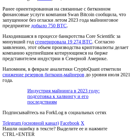
Ранее ориентированная на связанные с биткоином
финансовые услуги компания Swan Bitcoin сообщила, что
запущенное без огласки летом 2023 года майнинговое
предприятие
добыло 750 BTC
.
Находившаяся в процессе банкротства Core Scientific за
минувший год
сгенерировала 19 274 BTC
. Согласно
заявлению, этот объем производства криптовалюты делает
компанию крупнейшим котирующимся на бирже
представителем индустрии в Северной Америке.
Напомним, в феврале аналитики CryptoQuant отметили
снижение резервов биткоин-майнеров
до уровня июля 2021
года.
Индустрия майнинга в 2023 году:
подготовка к халвингу и его
последствиям
Подписывайтесь на ForkLog в социальных сетях
Telegram (основной канал)
Facebook
X
Нашли ошибку в тексте? Выделите ее и нажмите
CTRL+ENTER