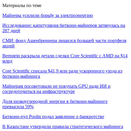
Материалы по теме
Майнеры усилили борьбу за электроэнергию
Исследование: капитуляция биткоин-майнеров затянулась на
287 дней
СМИ: фонд Ашенбреннера лишился большей части портфеля
акций
Bernstein раскрыла детали сделки Core Scientific с AMD на $14
млрд
Core Scientific списала $41,9 млн ради ускоренного ухода из
биткоин-майнинга
Майнерам посоветовали не покупать GPU ради ИИ и
сосредоточиться на инфраструктуре
Доля низкоуглеродной энергии в биткоин-майнинге
превысила 59%
Биткоин-пул Poolin подал заявление о банкротстве
В Казахстане утвердили правила стратегического майнинга