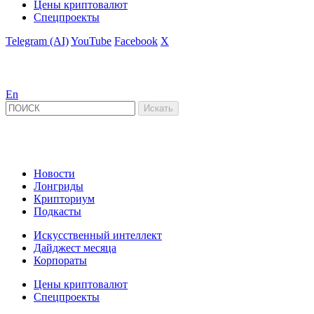
Цены криптовалют
Спецпроекты
Telegram (AI)
YouTube
Facebook
X
En
Новости
Лонгриды
Крипториум
Подкасты
Искусственный интеллект
Дайджест месяца
Корпораты
Цены криптовалют
Спецпроекты